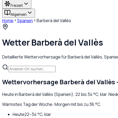
Freizeit
Allgemein
Home
Spanien
Barberà del Vallès
Wetter
Barberà del Vallès
Detaillierte Wettervorhersage für
Barberà del Vallès
,
Spanie
Wettervorhersage
Barberà del Vallès
Heute in
Barberà del Vallès
(
Spanien
):
22
bis
34
°C,
klar
. Nie
Wärmstes Tag der Woche: Morgen mit bis zu 36 °C.
Heute
22
–
34
°C,
klar