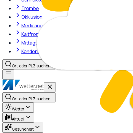
Trombe
Okklusion
Medicane
Kaltfront
Mittagshitze
Kondensstreifen
Ort oder PLZ suchen…
Ort oder PLZ suchen…
Wetter
Aktuell
Gesundheit