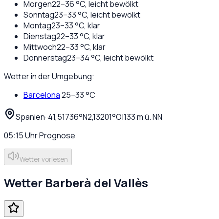
Morgen
22
–
36
°C,
leicht bewölkt
Sonntag
23
–
33
°C,
leicht bewölkt
Montag
23
–
33
°C,
klar
Dienstag
22
–
33
°C,
klar
Mittwoch
22
–
33
°C,
klar
Donnerstag
23
–
34
°C,
leicht bewölkt
Wetter in der Umgebung:
Barcelona
25
–
33
°C
Spanien
·
·
41,51736
°N
2,13201
°O
|
133
m ü. NN
05:15
Uhr
Prognose
Wetter vorlesen
Wetter
Barberà del Vallès