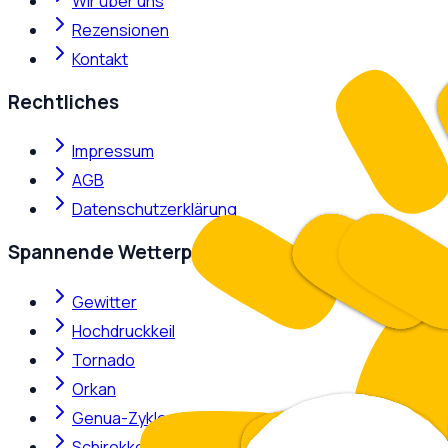
Wir über uns
Rezensionen
Kontakt
Rechtliches
Impressum
AGB
Datenschutzerklärung
Spannende Wetterphänomene
Gewitter
Hochdruckkeil
Tornado
Orkan
Genua-Zyklone
Schirokko