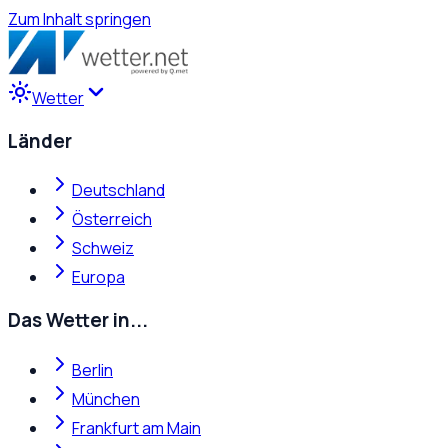
Zum Inhalt springen
Wetter
Länder
Deutschland
Österreich
Schweiz
Europa
Das Wetter in...
Berlin
München
Frankfurt am Main