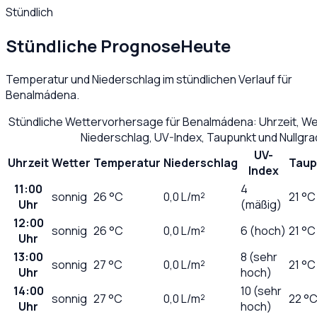
Stündlich
Stündliche Prognose
Heute
Temperatur und Niederschlag im stündlichen Verlauf für
Benalmádena
.
Stündliche Wettervorhersage für
Benalmádena
: Uhrzeit, W
Niederschlag, UV-Index, Taupunkt und Nullgr
UV-
Uhrzeit
Wetter
Temperatur
Niederschlag
Taup
Index
11:00
4
sonnig
26
°C
0,0
L/m²
21 °C
Uhr
(mäßig)
12:00
sonnig
26
°C
0,0
L/m²
6 (hoch)
21 °C
Uhr
13:00
8 (sehr
sonnig
27
°C
0,0
L/m²
21 °C
Uhr
hoch)
14:00
10 (sehr
sonnig
27
°C
0,0
L/m²
22 °
Uhr
hoch)