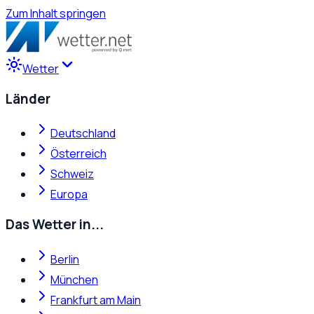
Zum Inhalt springen
Wetter
Länder
Deutschland
Österreich
Schweiz
Europa
Das Wetter in...
Berlin
München
Frankfurt am Main