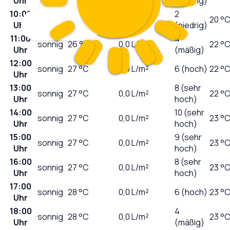
Uhr
(niedrig)
10:00
2
sonnig
26
°C
0,0
L/m²
20 °
Uhr
(niedrig)
11:00
4
sonnig
26
°C
0,0
L/m²
22 °
Uhr
(mäßig)
12:00
sonnig
27
°C
0,0
L/m²
6 (hoch)
22 °
Uhr
13:00
8 (sehr
sonnig
27
°C
0,0
L/m²
22 °
Uhr
hoch)
14:00
10 (sehr
sonnig
27
°C
0,0
L/m²
23 °
Uhr
hoch)
15:00
9 (sehr
sonnig
27
°C
0,0
L/m²
23 °
Uhr
hoch)
16:00
8 (sehr
sonnig
27
°C
0,0
L/m²
23 °
Uhr
hoch)
17:00
sonnig
28
°C
0,0
L/m²
6 (hoch)
23 °
Uhr
18:00
4
sonnig
28
°C
0,0
L/m²
23 °
Uhr
(mäßig)