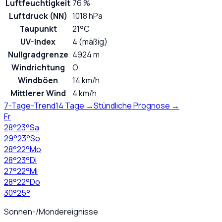
Luftfeuchtigkeit
76 %
Luftdruck (NN)
1018 hPa
Taupunkt
21°C
UV-Index
4 (mäßig)
Nullgradgrenze
4924 m
Windrichtung
O
Windböen
14 km/h
Mittlerer Wind
4 km/h
7-Tage-Trend
14 Tage →
Stündliche Prognose →
Fr
28
°
23
°
Sa
29
°
23
°
So
28
°
22
°
Mo
28
°
23
°
Di
27
°
22
°
Mi
28
°
22
°
Do
30
°
25
°
Sonnen-/Mondereignisse