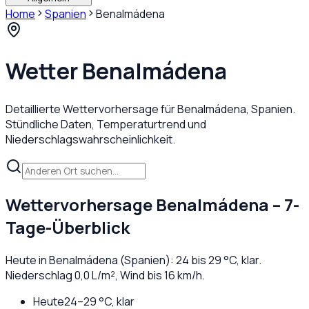
Home
Spanien
Benalmádena
Wetter
Benalmádena
Detaillierte Wettervorhersage für
Benalmádena
,
Spanien
.
Stündliche Daten, Temperaturtrend und
Niederschlagswahrscheinlichkeit.
Wettervorhersage
Benalmádena
– 7-
Tage-Überblick
Heute in
Benalmádena
(
Spanien
):
24
bis
29
°C,
klar
.
Niederschlag
0,0
L/m², Wind bis
16
km/h.
Heute
24
–
29
°C,
klar