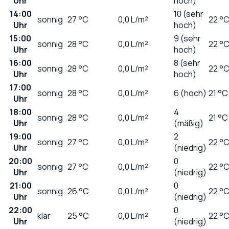
Uhr
hoch)
14:00
10 (sehr
sonnig
27
°C
0,0
L/m²
22 °
Uhr
hoch)
15:00
9 (sehr
sonnig
28
°C
0,0
L/m²
22 °
Uhr
hoch)
16:00
8 (sehr
sonnig
28
°C
0,0
L/m²
22 °
Uhr
hoch)
17:00
sonnig
28
°C
0,0
L/m²
6 (hoch)
21 °C
Uhr
18:00
4
sonnig
28
°C
0,0
L/m²
21 °C
Uhr
(mäßig)
19:00
2
sonnig
27
°C
0,0
L/m²
22 °
Uhr
(niedrig)
20:00
0
sonnig
27
°C
0,0
L/m²
22 °
Uhr
(niedrig)
21:00
0
sonnig
26
°C
0,0
L/m²
22 °
Uhr
(niedrig)
22:00
0
klar
25
°C
0,0
L/m²
22 °
Uhr
(niedrig)