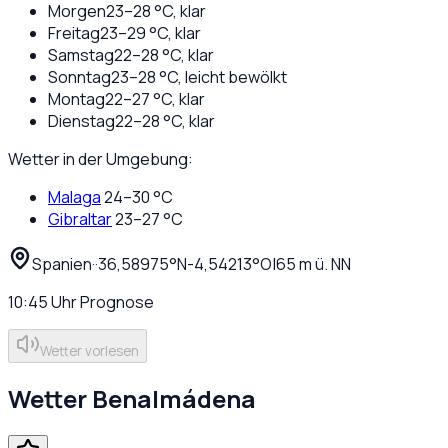
Morgen
23
–
28
°C,
klar
Freitag
23
–
29
°C,
klar
Samstag
22
–
28
°C,
klar
Sonntag
23
–
28
°C,
leicht bewölkt
Montag
22
–
27
°C,
klar
Dienstag
22
–
28
°C,
klar
Wetter in der Umgebung:
Malaga
24
–
30
°C
Gibraltar
23
–
27
°C
Spanien
·
·
36,58975
°N
-4,54213
°O
|
65
m ü. NN
10:45
Uhr
Prognose
Wetter vorlesen
Wetter
Benalmádena