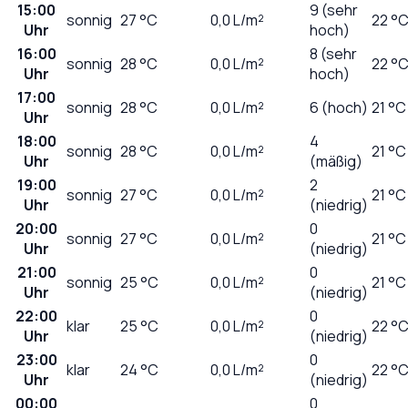
15:00
9 (sehr
sonnig
27
°C
0,0
L/m²
22 °
Uhr
hoch)
16:00
8 (sehr
sonnig
28
°C
0,0
L/m²
22 °
Uhr
hoch)
17:00
sonnig
28
°C
0,0
L/m²
6 (hoch)
21 °C
Uhr
18:00
4
sonnig
28
°C
0,0
L/m²
21 °C
Uhr
(mäßig)
19:00
2
sonnig
27
°C
0,0
L/m²
21 °C
Uhr
(niedrig)
20:00
0
sonnig
27
°C
0,0
L/m²
21 °C
Uhr
(niedrig)
21:00
0
sonnig
25
°C
0,0
L/m²
21 °C
Uhr
(niedrig)
22:00
0
klar
25
°C
0,0
L/m²
22 °
Uhr
(niedrig)
23:00
0
klar
24
°C
0,0
L/m²
22 °
Uhr
(niedrig)
00:00
0