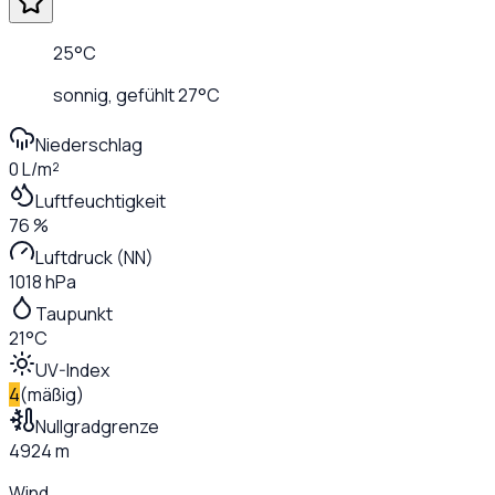
25
°C
sonnig
, gefühlt
27
°C
Niederschlag
0 L/m²
Luftfeuchtigkeit
76 %
Luftdruck (NN)
1018 hPa
Taupunkt
21°C
UV-Index
4
(
mäßig
)
Nullgradgrenze
4924 m
Wind