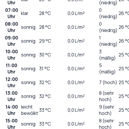
Uhr
(niedrig)
07:00
0
klar
28
°C
0,0
L/m²
26 °
Uhr
(niedrig)
08:00
0
sonnig
28
°C
0,0
L/m²
26 °
Uhr
(niedrig)
09:00
1
sonnig
29
°C
0,0
L/m²
26 °
Uhr
(niedrig)
10:00
3
sonnig
30
°C
0,0
L/m²
25 °
Uhr
(mäßig)
11:00
5
sonnig
31
°C
0,0
L/m²
25 °
Uhr
(mäßig)
12:00
sonnig
32
°C
0,0
L/m²
7 (hoch)
25 °
Uhr
13:00
8 (sehr
sonnig
32
°C
0,0
L/m²
25 °
Uhr
hoch)
14:00
leicht
9 (sehr
33
°C
0,0
L/m²
25 °
Uhr
bewölkt
hoch)
15:00
8 (sehr
sonnig
33
°C
0,0
L/m²
25 °
Uhr
hoch)