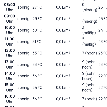
08:00
0
sonnig
27
°C
0,0
L/m²
25 °
Uhr
(niedrig)
09:00
1
sonnig
29
°C
0,0
L/m²
25 °
Uhr
(niedrig)
10:00
3
sonnig
30
°C
0,0
L/m²
24 °
Uhr
(mäßig)
11:00
5
sonnig
31
°C
0,0
L/m²
23 °
Uhr
(mäßig)
12:00
sonnig
33
°C
0,0
L/m²
7 (hoch)
23 °
Uhr
13:00
9 (sehr
sonnig
33
°C
0,0
L/m²
23 °
Uhr
hoch)
14:00
9 (sehr
sonnig
34
°C
0,0
L/m²
22 °
Uhr
hoch)
15:00
9 (sehr
sonnig
34
°C
0,0
L/m²
22 °
Uhr
hoch)
16:00
sonnig
34
°C
0,0
L/m²
7 (hoch)
22 °
Uhr