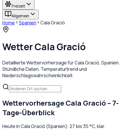
Freizeit
Allgemein
Home
Spanien
Cala Gració
Wetter
Cala Gració
Detaillierte Wettervorhersage für
Cala Gració
,
Spanien
.
Stündliche Daten, Temperaturtrend und
Niederschlagswahrscheinlichkeit.
Wettervorhersage
Cala Gració
– 7-
Tage-Überblick
Heute in
Cala Gració
(
Spanien
):
27
bis
35
°C,
klar
.