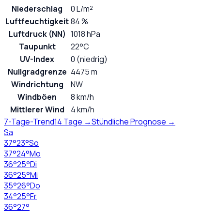
Niederschlag
0 L/m²
Luftfeuchtigkeit
84 %
Luftdruck (NN)
1018 hPa
Taupunkt
22°C
UV-Index
0 (niedrig)
Nullgradgrenze
4475 m
Windrichtung
NW
Windböen
8 km/h
Mittlerer Wind
4 km/h
7-Tage-Trend
14 Tage →
Stündliche Prognose →
Sa
37
°
23
°
So
37
°
24
°
Mo
36
°
25
°
Di
36
°
25
°
Mi
35
°
26
°
Do
34
°
25
°
Fr
36
°
27
°