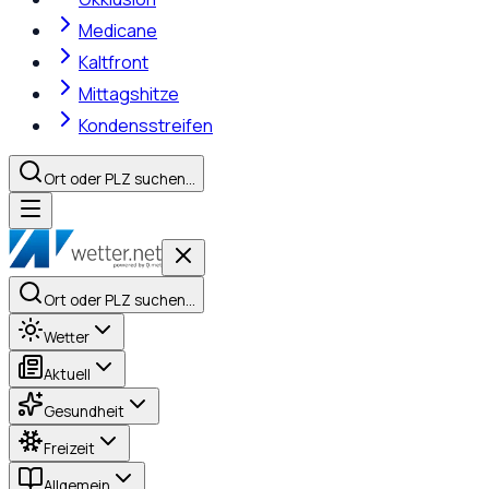
Medicane
Kaltfront
Mittagshitze
Kondensstreifen
Ort oder PLZ suchen…
Ort oder PLZ suchen…
Wetter
Aktuell
Gesundheit
Freizeit
Allgemein