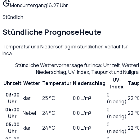
Monduntergang
16:27 Uhr
Stündlich
Stündliche Prognose
Heute
Temperatur und Niederschlag im stündlichen Verlauf für
Inca
.
Stündliche Wettervorhersage für
Inca
: Uhrzeit, Wette
Niederschlag, UV-Index, Taupunkt und Nullgr
UV-
Uhrzeit
Wetter
Temperatur
Niederschlag
Tau
Index
03:00
0
klar
25
°C
0,0
L/m²
22 °
Uhr
(niedrig)
04:00
0
Nebel
24
°C
0,0
L/m²
22 °
Uhr
(niedrig)
05:00
0
klar
24
°C
0,0
L/m²
22 °
Uhr
(niedrig)