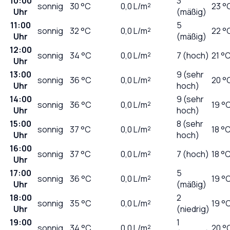
10:00
3
sonnig
30
°C
0,0
L/m²
23 °
Uhr
(mäßig)
11:00
5
sonnig
32
°C
0,0
L/m²
22 °
Uhr
(mäßig)
12:00
sonnig
34
°C
0,0
L/m²
7 (hoch)
21 °
Uhr
13:00
9 (sehr
sonnig
36
°C
0,0
L/m²
20 °
Uhr
hoch)
14:00
9 (sehr
sonnig
36
°C
0,0
L/m²
19 °
Uhr
hoch)
15:00
8 (sehr
sonnig
37
°C
0,0
L/m²
18 °
Uhr
hoch)
16:00
sonnig
37
°C
0,0
L/m²
7 (hoch)
18 °
Uhr
17:00
5
sonnig
36
°C
0,0
L/m²
19 °
Uhr
(mäßig)
18:00
2
sonnig
35
°C
0,0
L/m²
19 °
Uhr
(niedrig)
19:00
1
sonnig
34
°C
0,0
L/m²
20 °