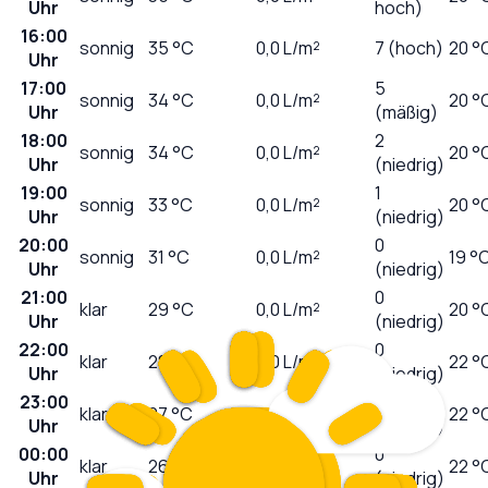
Uhr
hoch)
16:00
sonnig
35
°C
0,0
L/m²
7 (hoch)
20 °
Uhr
17:00
5
sonnig
34
°C
0,0
L/m²
20 °
Uhr
(mäßig)
18:00
2
sonnig
34
°C
0,0
L/m²
20 °
Uhr
(niedrig)
19:00
1
sonnig
33
°C
0,0
L/m²
20 °
Uhr
(niedrig)
20:00
0
sonnig
31
°C
0,0
L/m²
19 °
Uhr
(niedrig)
21:00
0
klar
29
°C
0,0
L/m²
20 °
Uhr
(niedrig)
22:00
0
klar
28
°C
0,0
L/m²
22 °
Uhr
(niedrig)
23:00
0
klar
27
°C
0,0
L/m²
22 °
Uhr
(niedrig)
00:00
0
klar
26
°C
0,0
L/m²
22 °
Uhr
(niedrig)