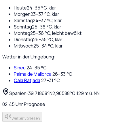
Heute
24
–
35
°C,
klar
Morgen
23
–
37
°C,
klar
Samstag
24
–
37
°C,
klar
Sonntag
25
–
36
°C,
klar
Montag
25
–
36
°C,
leicht bewölkt
Dienstag
26
–
35
°C,
klar
Mittwoch
25
–
34
°C,
klar
Wetter in der Umgebung:
Sineu
24
–
35
°C
Palma de Mallorca
26
–
33
°C
Cala Ratjada
27
–
31
°C
Spanien
·
·
39,71868
°N
2,90588
°O
|
129
m ü. NN
02:45
Uhr
Prognose
Wetter vorlesen