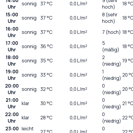
14:00
9 (sehr
sonnig
37
°C
0,0
L/m²
18 °
Uhr
hoch)
15:00
8 (sehr
sonnig
37
°C
0,0
L/m²
18 °
Uhr
hoch)
16:00
sonnig
37
°C
0,0
L/m²
7 (hoch)
18 °
Uhr
17:00
5
sonnig
36
°C
0,0
L/m²
18 °
Uhr
(mäßig)
18:00
2
sonnig
35
°C
0,0
L/m²
19 °
Uhr
(niedrig)
19:00
1
sonnig
33
°C
0,0
L/m²
20 °
Uhr
(niedrig)
20:00
0
sonnig
32
°C
0,0
L/m²
20 °
Uhr
(niedrig)
21:00
0
klar
30
°C
0,0
L/m²
21 °
Uhr
(niedrig)
22:00
0
klar
28
°C
0,0
L/m²
22 °
Uhr
(niedrig)
23:00
leicht
0
27
°C
0,0
L/m²
22 °