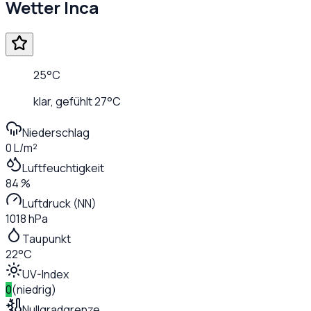
Wetter
Inca
25
°C
klar
, gefühlt
27
°C
Niederschlag
0 L/m²
Luftfeuchtigkeit
84 %
Luftdruck (NN)
1018 hPa
Taupunkt
22°C
UV-Index
0
(
niedrig
)
Nullgradgrenze