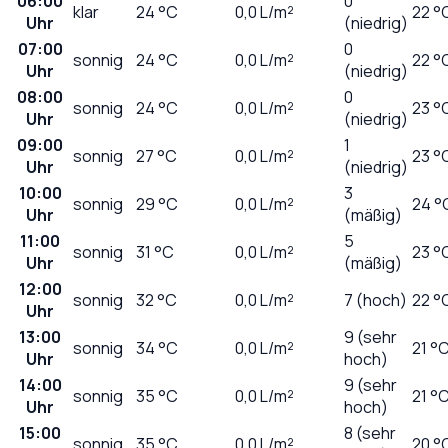
06:00
0
klar
24
°C
0,0
L/m²
22 °
Uhr
(niedrig)
07:00
0
sonnig
24
°C
0,0
L/m²
22 °
Uhr
(niedrig)
08:00
0
sonnig
24
°C
0,0
L/m²
23 °
Uhr
(niedrig)
09:00
1
sonnig
27
°C
0,0
L/m²
23 °
Uhr
(niedrig)
10:00
3
sonnig
29
°C
0,0
L/m²
24 °
Uhr
(mäßig)
11:00
5
sonnig
31
°C
0,0
L/m²
23 °
Uhr
(mäßig)
12:00
sonnig
32
°C
0,0
L/m²
7 (hoch)
22 °
Uhr
13:00
9 (sehr
sonnig
34
°C
0,0
L/m²
21 °
Uhr
hoch)
14:00
9 (sehr
sonnig
35
°C
0,0
L/m²
21 °
Uhr
hoch)
15:00
8 (sehr
sonnig
35
°C
0,0
L/m²
20 °