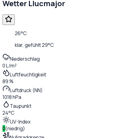
Wetter
Llucmajor
26
°C
klar
, gefühlt
29
°C
Niederschlag
0 L/m²
Luftfeuchtigkeit
89 %
Luftdruck (NN)
1018 hPa
Taupunkt
24°C
UV-Index
0
(
niedrig
)
Nullgradgrenze