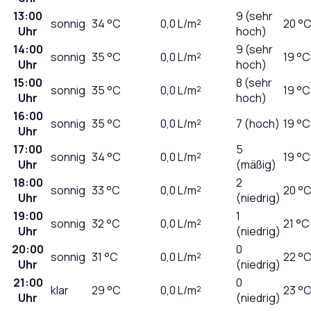
13:00
9 (sehr
sonnig
34
°C
0,0
L/m²
20 °
Uhr
hoch)
14:00
9 (sehr
sonnig
35
°C
0,0
L/m²
19 °C
Uhr
hoch)
15:00
8 (sehr
sonnig
35
°C
0,0
L/m²
19 °C
Uhr
hoch)
16:00
sonnig
35
°C
0,0
L/m²
7 (hoch)
19 °C
Uhr
17:00
5
sonnig
34
°C
0,0
L/m²
19 °C
Uhr
(mäßig)
18:00
2
sonnig
33
°C
0,0
L/m²
20 °
Uhr
(niedrig)
19:00
1
sonnig
32
°C
0,0
L/m²
21 °C
Uhr
(niedrig)
20:00
0
sonnig
31
°C
0,0
L/m²
22 °
Uhr
(niedrig)
21:00
0
klar
29
°C
0,0
L/m²
23 °
Uhr
(niedrig)