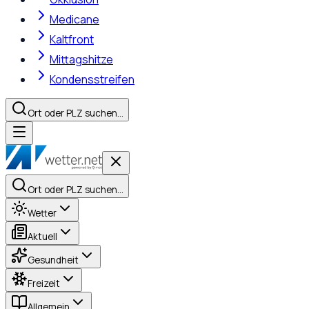
Medicane
Kaltfront
Mittagshitze
Kondensstreifen
Ort oder PLZ suchen…
Ort oder PLZ suchen…
Wetter
Aktuell
Gesundheit
Freizeit
Allgemein