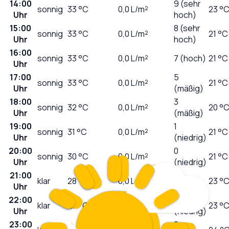
14:00
9 (sehr
sonnig
33
°C
0,0
L/m²
23 °
Uhr
hoch)
15:00
8 (sehr
sonnig
33
°C
0,0
L/m²
21 °C
Uhr
hoch)
16:00
sonnig
33
°C
0,0
L/m²
7 (hoch)
21 °C
Uhr
17:00
5
sonnig
33
°C
0,0
L/m²
21 °C
Uhr
(mäßig)
18:00
3
sonnig
32
°C
0,0
L/m²
20 °
Uhr
(mäßig)
19:00
1
sonnig
31
°C
0,0
L/m²
21 °C
Uhr
(niedrig)
20:00
0
sonnig
30
°C
0,0
L/m²
21 °C
Uhr
(niedrig)
21:00
0
klar
28
°C
0,0
L/m²
23 °
Uhr
(niedrig)
22:00
0
klar
27
°C
0,0
L/m²
23 °
Uhr
(niedrig)
23:00
0