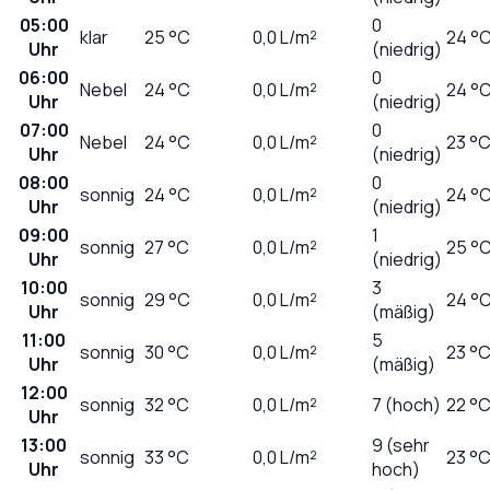
05:00
0
klar
25
°C
0,0
L/m²
24 °
Uhr
(niedrig)
06:00
0
Nebel
24
°C
0,0
L/m²
24 °
Uhr
(niedrig)
07:00
0
Nebel
24
°C
0,0
L/m²
23 °
Uhr
(niedrig)
08:00
0
sonnig
24
°C
0,0
L/m²
24 °
Uhr
(niedrig)
09:00
1
sonnig
27
°C
0,0
L/m²
25 °
Uhr
(niedrig)
10:00
3
sonnig
29
°C
0,0
L/m²
24 °
Uhr
(mäßig)
11:00
5
sonnig
30
°C
0,0
L/m²
23 °
Uhr
(mäßig)
12:00
sonnig
32
°C
0,0
L/m²
7 (hoch)
22 °
Uhr
13:00
9 (sehr
sonnig
33
°C
0,0
L/m²
23 °
Uhr
hoch)