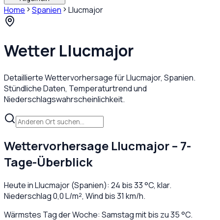
Home
Spanien
Llucmajor
Wetter
Llucmajor
Detaillierte Wettervorhersage für
Llucmajor
,
Spanien
.
Stündliche Daten, Temperaturtrend und
Niederschlagswahrscheinlichkeit.
Wettervorhersage
Llucmajor
– 7-
Tage-Überblick
Heute in
Llucmajor
(
Spanien
):
24
bis
33
°C,
klar
.
Niederschlag
0,0
L/m², Wind bis
31
km/h.
Wärmstes Tag der Woche: Samstag mit bis zu 35 °C.