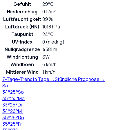
Gefühlt
29°C
Niederschlag
0 L/m²
Luftfeuchtigkeit
89 %
Luftdruck (NN)
1018 hPa
Taupunkt
24°C
UV-Index
0 (niedrig)
Nullgradgrenze
4581 m
Windrichtung
SW
Windböen
6 km/h
Mittlerer Wind
1 km/h
7-Tage-Trend
14 Tage →
Stündliche Prognose →
Sa
34
°
25
°
So
35
°
24
°
Mo
33
°
25
°
Di
34
°
26
°
Mi
35
°
26
°
Do
35
°
25
°
Fr