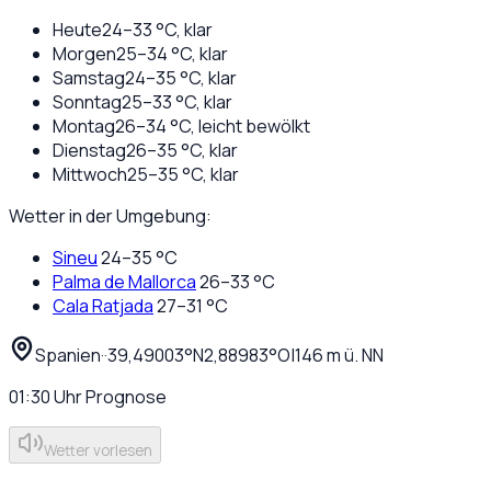
Heute
24
–
33
°C,
klar
Morgen
25
–
34
°C,
klar
Samstag
24
–
35
°C,
klar
Sonntag
25
–
33
°C,
klar
Montag
26
–
34
°C,
leicht bewölkt
Dienstag
26
–
35
°C,
klar
Mittwoch
25
–
35
°C,
klar
Wetter in der Umgebung:
Sineu
24
–
35
°C
Palma de Mallorca
26
–
33
°C
Cala Ratjada
27
–
31
°C
Spanien
·
·
39,49003
°N
2,88983
°O
|
146
m ü. NN
01:30
Uhr
Prognose
Wetter vorlesen