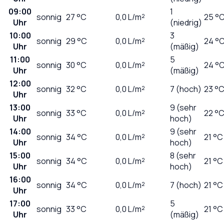
09:00
1
sonnig
27
°C
0,0
L/m²
25 °
Uhr
(niedrig)
10:00
3
sonnig
29
°C
0,0
L/m²
24 °
Uhr
(mäßig)
11:00
5
sonnig
30
°C
0,0
L/m²
24 °
Uhr
(mäßig)
12:00
sonnig
32
°C
0,0
L/m²
7 (hoch)
23 °
Uhr
13:00
9 (sehr
sonnig
33
°C
0,0
L/m²
22 °
Uhr
hoch)
14:00
9 (sehr
sonnig
34
°C
0,0
L/m²
21 °C
Uhr
hoch)
15:00
8 (sehr
sonnig
34
°C
0,0
L/m²
21 °C
Uhr
hoch)
16:00
sonnig
34
°C
0,0
L/m²
7 (hoch)
21 °C
Uhr
17:00
5
sonnig
33
°C
0,0
L/m²
21 °C
Uhr
(mäßig)