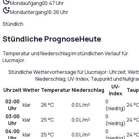
Mondaufgang
00:47 Uhr
Monduntergang
16:26 Uhr
Stündlich
Stündliche Prognose
Heute
Temperatur und Niederschlag im stündlichen Verlauf für
Llucmajor
.
Stündliche Wettervorhersage für
Llucmajor
: Uhrzeit, Wet
Niederschlag, UV-Index, Taupunkt und Nullgr
UV-
Uhrzeit
Wetter
Temperatur
Niederschlag
Taup
Index
02:00
0
klar
26
°C
0,0
L/m²
24 °
Uhr
(niedrig)
03:00
0
klar
25
°C
0,0
L/m²
24 °
Uhr
(niedrig)
04:00
0
klar
25
°C
0,0
L/m²
24 °
Uhr
(niedrig)