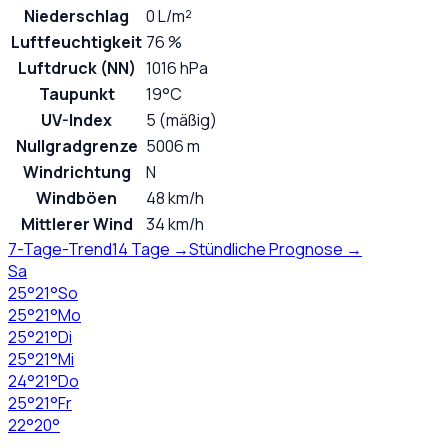
Niederschlag
0 L/m²
Luftfeuchtigkeit
76 %
Luftdruck (NN)
1016 hPa
Taupunkt
19°C
UV-Index
5 (mäßig)
Nullgradgrenze
5006 m
Windrichtung
N
Windböen
48 km/h
Mittlerer Wind
34 km/h
7-Tage-Trend
14 Tage →
Stündliche Prognose →
Sa
25
°
21
°
So
25
°
21
°
Mo
25
°
21
°
Di
25
°
21
°
Mi
24
°
21
°
Do
25
°
21
°
Fr
22
°
20
°