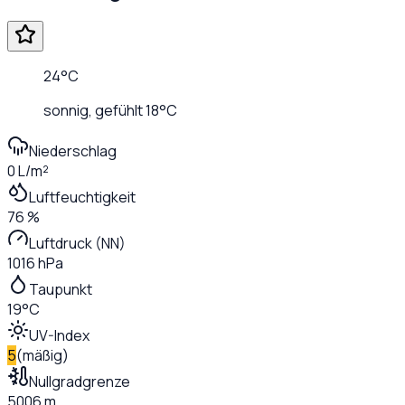
24
°C
sonnig
, gefühlt
18
°C
Niederschlag
0 L/m²
Luftfeuchtigkeit
76 %
Luftdruck (NN)
1016 hPa
Taupunkt
19°C
UV-Index
5
(
mäßig
)
Nullgradgrenze
5006 m