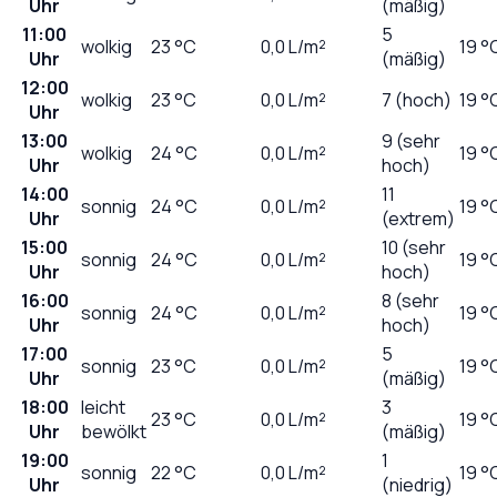
Uhr
(mäßig)
11:00
5
wolkig
23
°C
0,0
L/m²
19 °
Uhr
(mäßig)
12:00
wolkig
23
°C
0,0
L/m²
7 (hoch)
19 °
Uhr
13:00
9 (sehr
wolkig
24
°C
0,0
L/m²
19 °
Uhr
hoch)
14:00
11
sonnig
24
°C
0,0
L/m²
19 °
Uhr
(extrem)
15:00
10 (sehr
sonnig
24
°C
0,0
L/m²
19 °
Uhr
hoch)
16:00
8 (sehr
sonnig
24
°C
0,0
L/m²
19 °
Uhr
hoch)
17:00
5
sonnig
23
°C
0,0
L/m²
19 °
Uhr
(mäßig)
18:00
leicht
3
23
°C
0,0
L/m²
19 °
Uhr
bewölkt
(mäßig)
19:00
1
sonnig
22
°C
0,0
L/m²
19 °
Uhr
(niedrig)