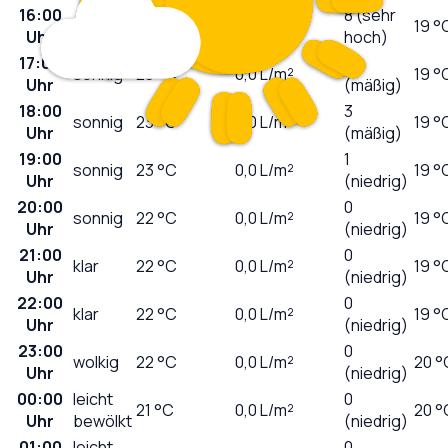
16:00
8 (sehr
sonnig
24
°C
0,0
L/m²
19 °
Uhr
hoch)
17:00
5
sonnig
23
°C
0,0
L/m²
19 °
Uhr
(mäßig)
18:00
3
sonnig
23
°C
0,0
L/m²
19 °
Uhr
(mäßig)
19:00
1
sonnig
23
°C
0,0
L/m²
19 °
Uhr
(niedrig)
20:00
0
sonnig
22
°C
0,0
L/m²
19 °
Uhr
(niedrig)
21:00
0
klar
22
°C
0,0
L/m²
19 °
Uhr
(niedrig)
22:00
0
klar
22
°C
0,0
L/m²
19 °
Uhr
(niedrig)
23:00
0
wolkig
22
°C
0,0
L/m²
20 °
Uhr
(niedrig)
00:00
leicht
0
21
°C
0,0
L/m²
20 °
Uhr
bewölkt
(niedrig)
01:00
leicht
0