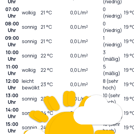
Uhr
(niedrig)
07:00
0
wolkig
21
°C
0,0
L/m²
19 °
Uhr
(niedrig)
08:00
0
sonnig
21
°C
0,0
L/m²
19 °
Uhr
(niedrig)
09:00
1
sonnig
21
°C
0,0
L/m²
19 °
Uhr
(niedrig)
10:00
3
sonnig
22
°C
0,0
L/m²
19 °
Uhr
(mäßig)
11:00
5
wolkig
22
°C
0,0
L/m²
19 °
Uhr
(mäßig)
12:00
leicht
8 (sehr
23
°C
0,0
L/m²
19 °
Uhr
bewölkt
hoch)
13:00
10 (sehr
sonnig
23
°C
0,0
L/m²
19 °
Uhr
hoch)
14:00
11
sonnig
24
°C
0,0
L/m²
19 °
Uhr
(extrem)
15:00
10 (sehr
sonnig
24
°C
0,0
L/m²
19 °
Uhr
hoch)