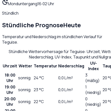
Monduntergang
16:02 Uhr
Stündlich
Stündliche Prognose
Heute
Temperatur und Niederschlag im stündlichen Verlauf für
Teguise
.
Stündliche Wettervorhersage für
Teguise
: Uhrzeit, Wet
Niederschlag, UV-Index, Taupunkt und Nullg
UV-
Uhrzeit
Wetter
Temperatur
Niederschlag
Tau
Index
18:00
3
sonnig
24
°C
0,0
L/m²
20 °
Uhr
(mäßig)
19:00
1
sonnig
23
°C
0,0
L/m²
20 °
Uhr
(niedrig)
20:00
0
sonnig
22
°C
0,0
L/m²
20 °
Uhr
(niedrig)
21:00
0