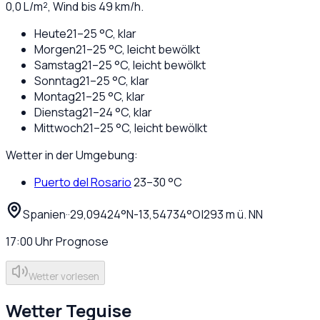
0,0
L/m², Wind bis
49
km/h.
Heute
21
–
25
°C,
klar
Morgen
21
–
25
°C,
leicht bewölkt
Samstag
21
–
25
°C,
leicht bewölkt
Sonntag
21
–
25
°C,
klar
Montag
21
–
25
°C,
klar
Dienstag
21
–
24
°C,
klar
Mittwoch
21
–
25
°C,
leicht bewölkt
Wetter in der Umgebung:
Puerto del Rosario
23
–
30
°C
Spanien
·
·
29,09424
°N
-13,54734
°O
|
293
m ü. NN
17:00
Uhr
Prognose
Wetter vorlesen
Wetter
Teguise