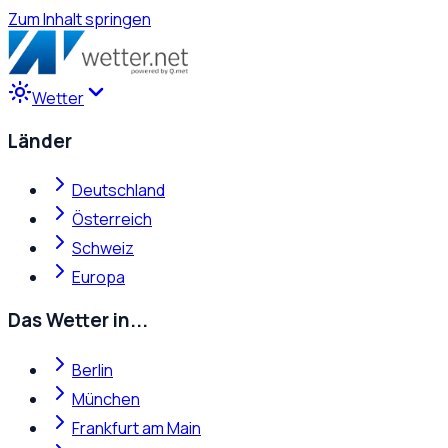
Zum Inhalt springen
Wetter
Länder
Deutschland
Österreich
Schweiz
Europa
Das Wetter in...
Berlin
München
Frankfurt am Main