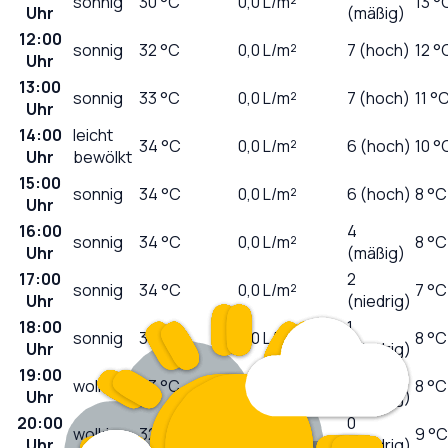
sonnig
30
°C
0,0
L/m²
13 °
Uhr
(mäßig)
12:00
sonnig
32
°C
0,0
L/m²
7 (hoch)
12 °
Uhr
13:00
sonnig
33
°C
0,0
L/m²
7 (hoch)
11 °
Uhr
14:00
leicht
34
°C
0,0
L/m²
6 (hoch)
10 °
Uhr
bewölkt
15:00
sonnig
34
°C
0,0
L/m²
6 (hoch)
8 °C
Uhr
16:00
4
sonnig
34
°C
0,0
L/m²
8 °C
Uhr
(mäßig)
17:00
2
sonnig
34
°C
0,0
L/m²
7 °C
Uhr
(niedrig)
18:00
1
sonnig
34
°C
0,0
L/m²
8 °C
Uhr
(niedrig)
19:00
0
wolkig
33
°C
0,0
L/m²
8 °C
Uhr
(niedrig)
20:00
0
wolkig
32
°C
0,0
L/m²
9 °C
Uhr
(niedrig)