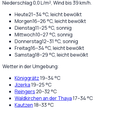
Niederschlag
0,0
L/m², Wind bis
39
km/h.
Heute
21
–
34
°C,
leicht bewölkt
Morgen
16
–
26
°C,
leicht bewölkt
Dienstag
11
–
25
°C,
sonnig
Mittwoch
10
–
27
°C,
sonnig
Donnerstag
12
–
31
°C,
sonnig
Freitag
16
–
34
°C,
leicht bewölkt
Samstag
18
–
29
°C,
leicht bewölkt
Wetter in der Umgebung:
Königgrätz
19
–
34
°C
Jizerka
19
–
25
°C
Reingers
20
–
32
°C
Waldkirchen an der Thaya
17
–
34
°C
Kautzen
18
–
33
°C