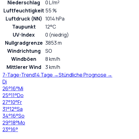
Niederschlag
0 L/m²
Luftfeuchtigkeit
55 %
Luftdruck (NN)
1014 hPa
Taupunkt
12°C
UV-Index
0 (niedrig)
Nullgradgrenze
3853 m
Windrichtung
SO
Windböen
8 km/h
Mittlerer Wind
3 km/h
7-Tage-Trend
14 Tage →
Stündliche Prognose →
Di
26
°
16
°
Mi
25
°
11
°
Do
27
°
10
°
Fr
31
°
12
°
Sa
34
°
16
°
So
29
°
18
°
Mo
23
°
16
°