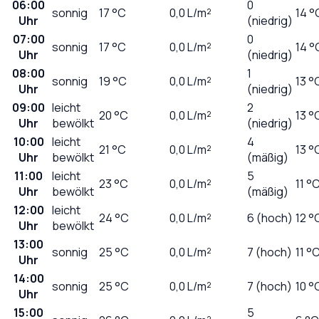
06:00
0
sonnig
17
°C
0,0
L/m²
14 °
Uhr
(niedrig)
07:00
0
sonnig
17
°C
0,0
L/m²
14 °
Uhr
(niedrig)
08:00
1
sonnig
19
°C
0,0
L/m²
13 °
Uhr
(niedrig)
09:00
leicht
2
20
°C
0,0
L/m²
13 °
Uhr
bewölkt
(niedrig)
10:00
leicht
4
21
°C
0,0
L/m²
13 °
Uhr
bewölkt
(mäßig)
11:00
leicht
5
23
°C
0,0
L/m²
11 °
Uhr
bewölkt
(mäßig)
12:00
leicht
24
°C
0,0
L/m²
6 (hoch)
12 °
Uhr
bewölkt
13:00
sonnig
25
°C
0,0
L/m²
7 (hoch)
11 °
Uhr
14:00
sonnig
25
°C
0,0
L/m²
7 (hoch)
10 °
Uhr
15:00
5