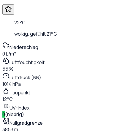
22
°C
wolkig
, gefühlt
21
°C
Niederschlag
0 L/m²
Luftfeuchtigkeit
55 %
Luftdruck (NN)
1014 hPa
Taupunkt
12°C
UV-Index
0
(
niedrig
)
Nullgradgrenze
3853 m