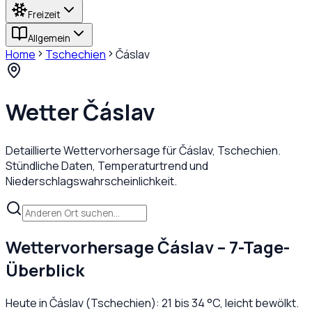
Freizeit
Allgemein
Home
Tschechien
Čáslav
Wetter
Čáslav
Detaillierte Wettervorhersage für
Čáslav
,
Tschechien
.
Stündliche Daten, Temperaturtrend und
Niederschlagswahrscheinlichkeit.
Wettervorhersage
Čáslav
– 7-Tage-
Überblick
Heute in
Čáslav
(
Tschechien
):
21
bis
34
°C,
leicht bewölkt
.