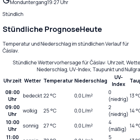
Monduntergang
19:27 Uhr
Stündlich
Stündliche Prognose
Heute
Temperatur und Niederschlag im stündlichen Verlauf für
Čáslav
.
Stündliche Wettervorhersage für
Čáslav
: Uhrzeit, Wett
Niederschlag, UV-Index, Taupunkt und Nullg
UV-
Uhrzeit
Wetter
Temperatur
Niederschlag
Tau
Index
08:00
0
bedeckt
22
°C
0,0
L/m²
13 °
Uhr
(niedrig)
09:00
2
wolkig
25
°C
0,0
L/m²
14 °
Uhr
(niedrig)
10:00
4
sonnig
27
°C
0,0
L/m²
14 °
Uhr
(mäßig)
11:00
5