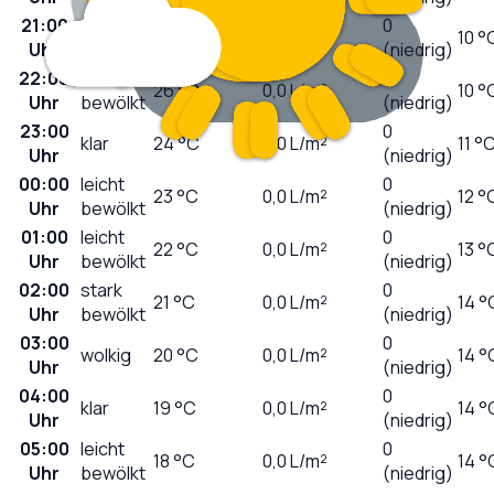
21:00
0
klar
29
°C
0,0
L/m²
10 °
Uhr
(niedrig)
22:00
stark
0
26
°C
0,0
L/m²
10 °
Uhr
bewölkt
(niedrig)
23:00
0
klar
24
°C
0,0
L/m²
11 °
Uhr
(niedrig)
00:00
leicht
0
23
°C
0,0
L/m²
12 °
Uhr
bewölkt
(niedrig)
01:00
leicht
0
22
°C
0,0
L/m²
13 °
Uhr
bewölkt
(niedrig)
02:00
stark
0
21
°C
0,0
L/m²
14 °
Uhr
bewölkt
(niedrig)
03:00
0
wolkig
20
°C
0,0
L/m²
14 °
Uhr
(niedrig)
04:00
0
klar
19
°C
0,0
L/m²
14 °
Uhr
(niedrig)
05:00
leicht
0
18
°C
0,0
L/m²
14 °
Uhr
bewölkt
(niedrig)