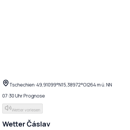
Tschechien
·
·
49,91099
°N
15,38972
°O
|
264
m ü. NN
07:30
Uhr
Prognose
Wetter vorlesen
Wetter
Čáslav