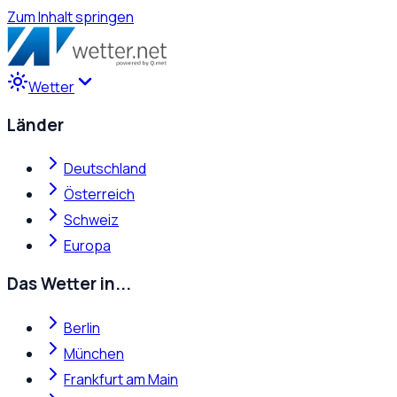
Zum Inhalt springen
Wetter
Länder
Deutschland
Österreich
Schweiz
Europa
Das Wetter in...
Berlin
München
Frankfurt am Main