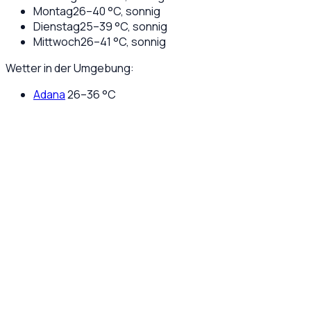
Montag
26
–
40
°C,
sonnig
Dienstag
25
–
39
°C,
sonnig
Mittwoch
26
–
41
°C,
sonnig
Wetter in der Umgebung:
Adana
26
–
36
°C