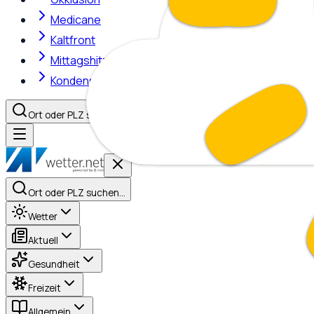
Medicane
Kaltfront
Mittagshitze
Kondensstreifen
Ort oder PLZ suchen…
Ort oder PLZ suchen…
Wetter
Aktuell
Gesundheit
Freizeit
Allgemein