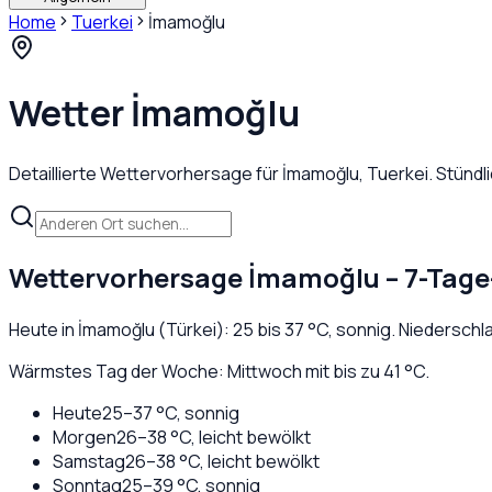
Home
Tuerkei
İmamoğlu
Wetter
İmamoğlu
Detaillierte Wettervorhersage für
İmamoğlu
,
Tuerkei
. Stünd
Wettervorhersage
İmamoğlu
– 7-Tage
Heute in
İmamoğlu
(
Türkei
):
25
bis
37
°C,
sonnig
. Niederschl
Wärmstes Tag der Woche: Mittwoch mit bis zu 41 °C.
Heute
25
–
37
°C,
sonnig
Morgen
26
–
38
°C,
leicht bewölkt
Samstag
26
–
38
°C,
leicht bewölkt
Sonntag
25
–
39
°C,
sonnig