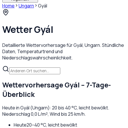
Home
Ungarn
Gyál
Wetter
Gyál
Detaillierte Wettervorhersage für
Gyál
,
Ungarn
. Stündliche
Daten, Temperaturtrend und
Niederschlagswahrscheinlichkeit.
Wettervorhersage
Gyál
– 7-Tage-
Überblick
Heute in
Gyál
(
Ungarn
):
20
bis
40
°C,
leicht bewölkt
.
Niederschlag
0,0
L/m², Wind bis
25
km/h.
Heute
20
–
40
°C,
leicht bewölkt