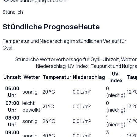
Monduntergang
15:53 Uhr
Stündlich
Stündliche Prognose
Heute
Temperatur und Niederschlag im stündlichen Verlauf für
Gyál
.
Stündliche Wettervorhersage für
Gyál
: Uhrzeit, Wette
Niederschlag, UV-Index, Taupunkt und Nullg
UV-
Uhrzeit
Wetter
Temperatur
Niederschlag
Tau
Index
06:00
0
sonnig
20
°C
0,0
L/m²
12 °
Uhr
(niedrig)
07:00
leicht
0
21
°C
0,0
L/m²
13 °
Uhr
bewölkt
(niedrig)
08:00
1
sonnig
24
°C
0,0
L/m²
14 °
Uhr
(niedrig)
09:00
3
sonnig
30
°C
0,0
L/m²
13 °