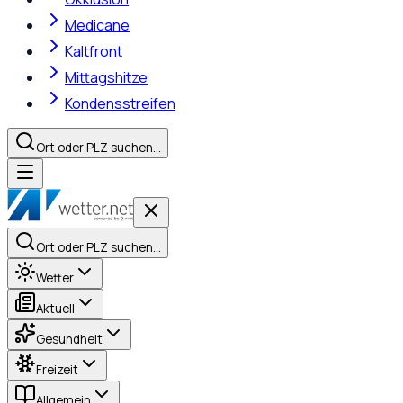
Medicane
Kaltfront
Mittagshitze
Kondensstreifen
Ort oder PLZ suchen…
Ort oder PLZ suchen…
Wetter
Aktuell
Gesundheit
Freizeit
Allgemein