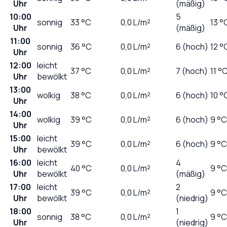
Uhr
(mäßig)
10:00
5
sonnig
33
°C
0,0
L/m²
13 °
Uhr
(mäßig)
11:00
sonnig
36
°C
0,0
L/m²
6 (hoch)
12 °
Uhr
12:00
leicht
37
°C
0,0
L/m²
7 (hoch)
11 °
Uhr
bewölkt
13:00
wolkig
38
°C
0,0
L/m²
6 (hoch)
10 °
Uhr
14:00
wolkig
39
°C
0,0
L/m²
6 (hoch)
9 °C
Uhr
15:00
leicht
39
°C
0,0
L/m²
6 (hoch)
9 °C
Uhr
bewölkt
16:00
leicht
4
40
°C
0,0
L/m²
9 °C
Uhr
bewölkt
(mäßig)
17:00
leicht
2
39
°C
0,0
L/m²
9 °C
Uhr
bewölkt
(niedrig)
18:00
1
sonnig
38
°C
0,0
L/m²
9 °C
Uhr
(niedrig)