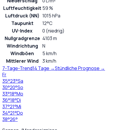
Niederschlag
0 L/m²
Luftfeuchtigkeit
59 %
Luftdruck (NN)
1015 hPa
Taupunkt
12°C
UV-Index
0 (niedrig)
Nullgradgrenze
4103 m
Windrichtung
N
Windböen
5 km/h
Mittlerer Wind
3 km/h
7-Tage-Trend
14 Tage →
Stündliche Prognose →
Fr
35
°
23
°
Sa
30
°
20
°
So
33
°
18
°
Mo
36
°
18
°
Di
37
°
21
°
Mi
34
°
21
°
Do
38
°
26
°