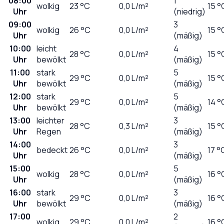
08:00
1
wolkig
23
°C
0,0
L/m²
15 °
Uhr
(niedrig)
09:00
3
wolkig
26
°C
0,0
L/m²
15 °
Uhr
(mäßig)
10:00
leicht
4
28
°C
0,0
L/m²
15 °
Uhr
bewölkt
(mäßig)
11:00
stark
5
29
°C
0,0
L/m²
15 °
Uhr
bewölkt
(mäßig)
12:00
stark
5
29
°C
0,0
L/m²
14 °
Uhr
bewölkt
(mäßig)
13:00
leichter
3
28
°C
0,3
L/m²
15 °
Uhr
Regen
(mäßig)
14:00
3
bedeckt
26
°C
0,0
L/m²
17 °
Uhr
(mäßig)
15:00
5
wolkig
28
°C
0,0
L/m²
16 °
Uhr
(mäßig)
16:00
stark
3
29
°C
0,0
L/m²
16 °
Uhr
bewölkt
(mäßig)
17:00
2
wolkig
29
°C
0,0
L/m²
16 °