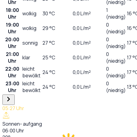
Uhr
(niedrig)
18:00
1
wolkig
30
°C
0,0
L/m²
16 °
Uhr
(niedrig)
19:00
0
wolkig
29
°C
0,0
L/m²
16 °
Uhr
(niedrig)
20:00
0
sonnig
27
°C
0,0
L/m²
17 °
Uhr
(niedrig)
21:00
0
klar
25
°C
0,0
L/m²
17 °
Uhr
(niedrig)
22:00
leicht
0
24
°C
0,0
L/m²
17 °
Uhr
bewölkt
(niedrig)
23:00
leicht
0
24
°C
0,0
L/m²
13 °
Uhr
bewölkt
(niedrig)
05:27
Uhr
Sonnen- aufgang
06:00
Uhr