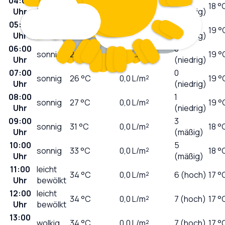
04:00
leicht
0
26
°C
0,0
L/m²
18 °
Uhr
bewölkt
(niedrig)
05:00
0
klar
26
°C
0,0
L/m²
19 °
Uhr
(niedrig)
06:00
0
sonnig
25
°C
0,0
L/m²
19 °
Uhr
(niedrig)
07:00
0
sonnig
26
°C
0,0
L/m²
19 °
Uhr
(niedrig)
08:00
1
sonnig
27
°C
0,0
L/m²
19 °
Uhr
(niedrig)
09:00
3
sonnig
31
°C
0,0
L/m²
18 °
Uhr
(mäßig)
10:00
5
sonnig
33
°C
0,0
L/m²
18 °
Uhr
(mäßig)
11:00
leicht
34
°C
0,0
L/m²
6 (hoch)
17 °
Uhr
bewölkt
12:00
leicht
34
°C
0,0
L/m²
7 (hoch)
17 °
Uhr
bewölkt
13:00
wolkig
34
°C
0,0
L/m²
7 (hoch)
17 °