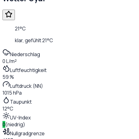
21
°C
klar
, gefühlt
21
°C
Niederschlag
0 L/m²
Luftfeuchtigkeit
59 %
Luftdruck (NN)
1015 hPa
Taupunkt
12°C
UV-Index
0
(
niedrig
)
Nullgradgrenze