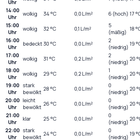
Uhr
14:00
wolkig
34
°C
0,0
L/m²
6 (hoch)
17 °
Uhr
15:00
5
wolkig
32
°C
0,1
L/m²
18 °
Uhr
(mäßig)
16:00
2
bedeckt
30
°C
0,0
L/m²
19 °
Uhr
(niedrig)
17:00
2
wolkig
31
°C
0,2
L/m²
20 °
Uhr
(niedrig)
18:00
1
wolkig
29
°C
0,2
L/m²
20 °
Uhr
(niedrig)
19:00
stark
0
28
°C
0,0
L/m²
20 °
Uhr
bewölkt
(niedrig)
20:00
leicht
0
26
°C
0,0
L/m²
20 °
Uhr
bewölkt
(niedrig)
21:00
0
klar
25
°C
0,0
L/m²
20 °
Uhr
(niedrig)
22:00
stark
0
24
°C
0,0
L/m²
19 °
Uhr
bewölkt
(niedrig)