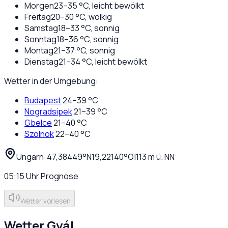
Morgen
23
–
35
°C,
leicht bewölkt
Freitag
20
–
30
°C,
wolkig
Samstag
18
–
33
°C,
sonnig
Sonntag
18
–
36
°C,
sonnig
Montag
21
–
37
°C,
sonnig
Dienstag
21
–
34
°C,
leicht bewölkt
Wetter in der Umgebung:
Budapest
24
–
39
°C
Nogradsipek
21
–
39
°C
Gbelce
21
–
40
°C
Szolnok
22
–
40
°C
Ungarn
·
·
47,38449
°N
19,22140
°O
|
113
m ü. NN
05:15
Uhr
Prognose
Wetter vorlesen
Wetter
Gyál