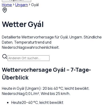
Home
Ungarn
Gyál
Wetter
Gyál
Detaillierte Wettervorhersage für
Gyál
,
Ungarn
. Stündliche
Daten, Temperaturtrend und
Niederschlagswahrscheinlichkeit.
Wettervorhersage
Gyál
– 7-Tage-
Überblick
Heute in
Gyál
(
Ungarn
):
20
bis
40
°C,
leicht bewölkt
.
Niederschlag
0,0
L/m², Wind bis
25
km/h.
Heute
20
–
40
°C,
leicht bewölkt