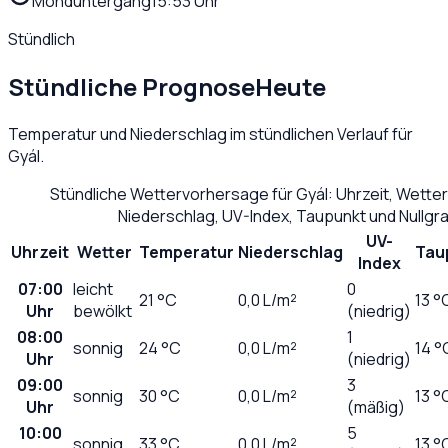
Monduntergang
15:53 Uhr
Stündlich
Stündliche Prognose
Heute
Temperatur und Niederschlag im stündlichen Verlauf für
Gyál
.
Stündliche Wettervorhersage für
Gyál
: Uhrzeit, Wette
Niederschlag, UV-Index, Taupunkt und Nullg
UV-
Uhrzeit
Wetter
Temperatur
Niederschlag
Tau
Index
07:00
leicht
0
21
°C
0,0
L/m²
13 °
Uhr
bewölkt
(niedrig)
08:00
1
sonnig
24
°C
0,0
L/m²
14 °
Uhr
(niedrig)
09:00
3
sonnig
30
°C
0,0
L/m²
13 °
Uhr
(mäßig)
10:00
5
sonnig
33
°C
0,0
L/m²
13 °