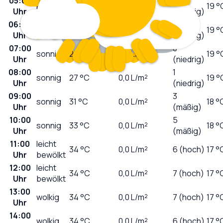
05:00
0
klar
26
°C
0,0
L/m²
19 °
Uhr
(niedrig)
06:00
0
sonnig
25
°C
0,0
L/m²
19 °
Uhr
(niedrig)
07:00
0
sonnig
26
°C
0,0
L/m²
19 °
Uhr
(niedrig)
08:00
1
sonnig
27
°C
0,0
L/m²
19 °
Uhr
(niedrig)
09:00
3
sonnig
31
°C
0,0
L/m²
18 °
Uhr
(mäßig)
10:00
5
sonnig
33
°C
0,0
L/m²
18 °
Uhr
(mäßig)
11:00
leicht
34
°C
0,0
L/m²
6 (hoch)
17 °
Uhr
bewölkt
12:00
leicht
34
°C
0,0
L/m²
7 (hoch)
17 °
Uhr
bewölkt
13:00
wolkig
34
°C
0,0
L/m²
7 (hoch)
17 °
Uhr
14:00
wolkig
34
°C
0,0
L/m²
6 (hoch)
17 °