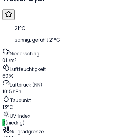
21
°C
sonnig
, gefühlt
21
°C
Niederschlag
0 L/m²
Luftfeuchtigkeit
60 %
Luftdruck (NN)
1015 hPa
Taupunkt
13°C
UV-Index
0
(
niedrig
)
Nullgradgrenze