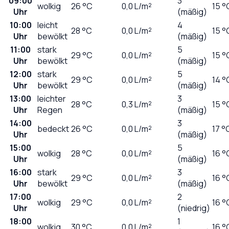
09:00
3
wolkig
26
°C
0,0
L/m²
15 °
Uhr
(mäßig)
10:00
leicht
4
28
°C
0,0
L/m²
15 °
Uhr
bewölkt
(mäßig)
11:00
stark
5
29
°C
0,0
L/m²
15 °
Uhr
bewölkt
(mäßig)
12:00
stark
5
29
°C
0,0
L/m²
14 °
Uhr
bewölkt
(mäßig)
13:00
leichter
3
28
°C
0,3
L/m²
15 °
Uhr
Regen
(mäßig)
14:00
3
bedeckt
26
°C
0,0
L/m²
17 °
Uhr
(mäßig)
15:00
5
wolkig
28
°C
0,0
L/m²
16 °
Uhr
(mäßig)
16:00
stark
3
29
°C
0,0
L/m²
16 °
Uhr
bewölkt
(mäßig)
17:00
2
wolkig
29
°C
0,0
L/m²
16 °
Uhr
(niedrig)
18:00
1
wolkig
30
°C
0,0
L/m²
16 °