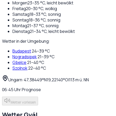
Morgen
23
–
35
°C,
leicht bewölkt
Freitag
20
–
30
°C,
wolkig
Samstag
18
–
33
°C,
sonnig
Sonntag
18
–
36
°C,
sonnig
Montag
21
–
37
°C,
sonnig
Dienstag
21
–
34
°C,
leicht bewölkt
Wetter in der Umgebung:
Budapest
24
–
39
°C
Nogradsipek
21
–
39
°C
Gbelce
21
–
40
°C
Szolnok
22
–
40
°C
Ungarn
·
·
47,38449
°N
19,22140
°O
|
113
m ü. NN
06:45
Uhr
Prognose
Wetter vorlesen
Wetter
Gyál