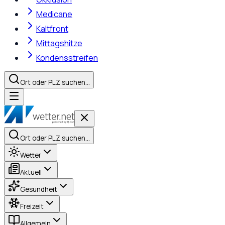
Medicane
Kaltfront
Mittagshitze
Kondensstreifen
Ort oder PLZ suchen…
Ort oder PLZ suchen…
Wetter
Aktuell
Gesundheit
Freizeit
Allgemein