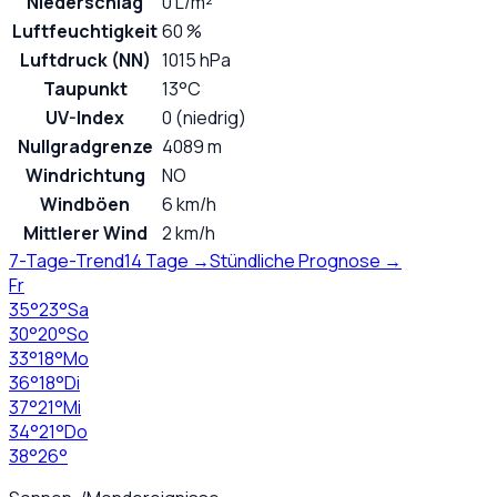
Niederschlag
0 L/m²
Luftfeuchtigkeit
60 %
Luftdruck (NN)
1015 hPa
Taupunkt
13°C
UV-Index
0 (niedrig)
Nullgradgrenze
4089 m
Windrichtung
NO
Windböen
6 km/h
Mittlerer Wind
2 km/h
7-Tage-Trend
14 Tage →
Stündliche Prognose →
Fr
35
°
23
°
Sa
30
°
20
°
So
33
°
18
°
Mo
36
°
18
°
Di
37
°
21
°
Mi
34
°
21
°
Do
38
°
26
°