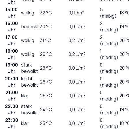
Uhr
15:00
5
wolkig
32
°C
0,1
L/m²
18 °
Uhr
(mäßig)
16:00
2
bedeckt
30
°C
0,0
L/m²
19 °
Uhr
(niedrig)
17:00
2
wolkig
31
°C
0,2
L/m²
20 °
Uhr
(niedrig)
18:00
1
wolkig
29
°C
0,2
L/m²
20 °
Uhr
(niedrig)
19:00
stark
0
28
°C
0,0
L/m²
20 °
Uhr
bewölkt
(niedrig)
20:00
leicht
0
26
°C
0,0
L/m²
20 °
Uhr
bewölkt
(niedrig)
21:00
0
klar
25
°C
0,0
L/m²
20 °
Uhr
(niedrig)
22:00
stark
0
24
°C
0,0
L/m²
19 °
Uhr
bewölkt
(niedrig)
23:00
0
klar
23
°C
0,0
L/m²
18 °
Uhr
(niedrig)