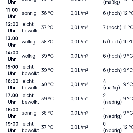
Uhr
(mäßig)
11:00
sonnig
36
°C
0,0
L/m²
6 (hoch)
12 °
Uhr
12:00
leicht
37
°C
0,0
L/m²
7 (hoch)
11 °
Uhr
bewölkt
13:00
wolkig
38
°C
0,0
L/m²
6 (hoch)
10 °
Uhr
14:00
wolkig
39
°C
0,0
L/m²
6 (hoch)
9 °C
Uhr
15:00
leicht
39
°C
0,0
L/m²
6 (hoch)
9 °C
Uhr
bewölkt
16:00
leicht
4
40
°C
0,0
L/m²
9 °C
Uhr
bewölkt
(mäßig)
17:00
leicht
2
39
°C
0,0
L/m²
9 °C
Uhr
bewölkt
(niedrig)
18:00
1
sonnig
38
°C
0,0
L/m²
9 °C
Uhr
(niedrig)
19:00
leicht
0
37
°C
0,0
L/m²
12 °
Uhr
bewölkt
(niedrig)