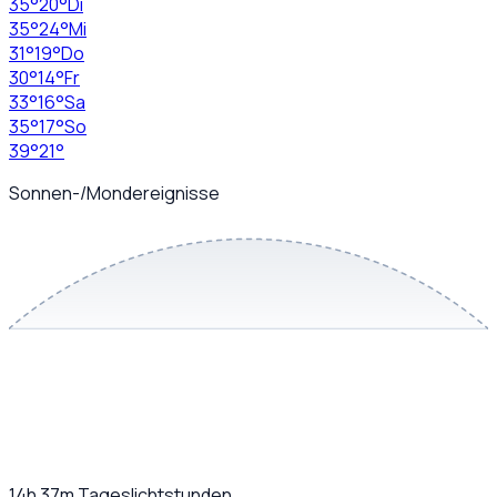
35
°
20
°
Di
35
°
24
°
Mi
31
°
19
°
Do
30
°
14
°
Fr
33
°
16
°
Sa
35
°
17
°
So
39
°
21
°
Sonnen-/Mondereignisse
14h 37m
Tageslichtstunden