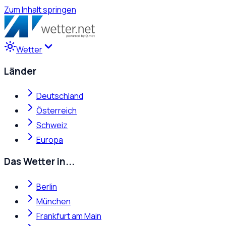
Zum Inhalt springen
Wetter
Länder
Deutschland
Österreich
Schweiz
Europa
Das Wetter in...
Berlin
München
Frankfurt am Main