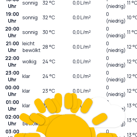
sonnig
32
°C
0,0
L/m²
11 °
Uhr
(niedrig)
19:00
0
sonnig
32
°C
0,0
L/m²
10 °
Uhr
(niedrig)
20:00
0
sonnig
30
°C
0,0
L/m²
11 °
Uhr
(niedrig)
21:00
leicht
0
28
°C
0,0
L/m²
12 °
Uhr
bewölkt
(niedrig)
22:00
0
wolkig
24
°C
0,0
L/m²
12 °
Uhr
(niedrig)
23:00
0
klar
24
°C
0,0
L/m²
12 °
Uhr
(niedrig)
00:00
0
klar
23
°C
0,0
L/m²
12 °
Uhr
(niedrig)
01:00
0
klar
22
°C
0,0
L/m²
13 °
Uhr
(niedrig)
02:00
leicht
0
21
°C
0,0
L/m²
13 °
Uhr
bewölkt
(niedrig)
03:00
0
klar
21
°C
0,0
L/m²
13 °