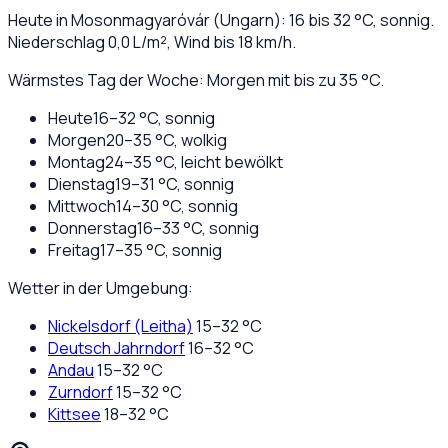
Heute in
Mosonmagyaróvár
(
Ungarn
):
16
bis
32
°C,
sonnig
.
Niederschlag
0,0
L/m², Wind bis
18
km/h.
Wärmstes Tag der Woche: Morgen mit bis zu 35 °C.
Heute
16
–
32
°C,
sonnig
Morgen
20
–
35
°C,
wolkig
Montag
24
–
35
°C,
leicht bewölkt
Dienstag
19
–
31
°C,
sonnig
Mittwoch
14
–
30
°C,
sonnig
Donnerstag
16
–
33
°C,
sonnig
Freitag
17
–
35
°C,
sonnig
Wetter in der Umgebung:
Nickelsdorf (Leitha)
15
–
32
°C
Deutsch Jahrndorf
16
–
32
°C
Andau
15
–
32
°C
Zurndorf
15
–
32
°C
Kittsee
18
–
32
°C