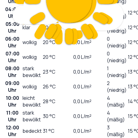
Uhr
(niedrig)
04:00
leicht
0
20
°C
0,0
L/m²
12 °
Uhr
bewölkt
(niedrig)
05:00
0
klar
20
°C
0,0
L/m²
12 °
Uhr
(niedrig)
06:00
0
wolkig
20
°C
0,0
L/m²
12 °
Uhr
(niedrig)
07:00
0
wolkig
20
°C
0,0
L/m²
12 °
Uhr
(niedrig)
08:00
stark
1
23
°C
0,0
L/m²
13 °
Uhr
bewölkt
(niedrig)
09:00
2
wolkig
26
°C
0,0
L/m²
13 °
Uhr
(niedrig)
10:00
leicht
4
28
°C
0,0
L/m²
14 °
Uhr
bewölkt
(mäßig)
11:00
stark
4
30
°C
0,0
L/m²
15 °
Uhr
bewölkt
(mäßig)
12:00
3
bedeckt
31
°C
0,0
L/m²
15 °
Uhr
(mäßig)