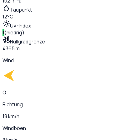
1021 hPa
Taupunkt
12°C
UV-Index
1
(
niedrig
)
Nullgradgrenze
4365 m
Wind
O
Richtung
18 km/h
Windböen