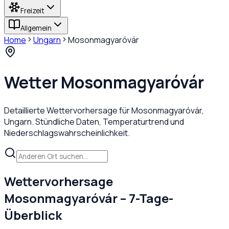
Freizeit
Allgemein
Home
Ungarn
Mosonmagyaróvár
Wetter
Mosonmagyaróvár
Detaillierte Wettervorhersage für
Mosonmagyaróvár
,
Ungarn
. Stündliche Daten, Temperaturtrend und
Niederschlagswahrscheinlichkeit.
Wettervorhersage
Mosonmagyaróvár
– 7-Tage-
Überblick