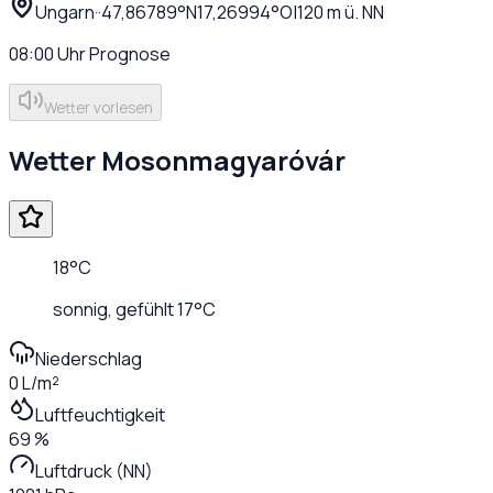
Ungarn
·
·
47,86789
°N
17,26994
°O
|
120
m ü. NN
08:00
Uhr
Prognose
Wetter vorlesen
Wetter
Mosonmagyaróvár
18
°C
sonnig
, gefühlt
17
°C
Niederschlag
0 L/m²
Luftfeuchtigkeit
69 %
Luftdruck (NN)