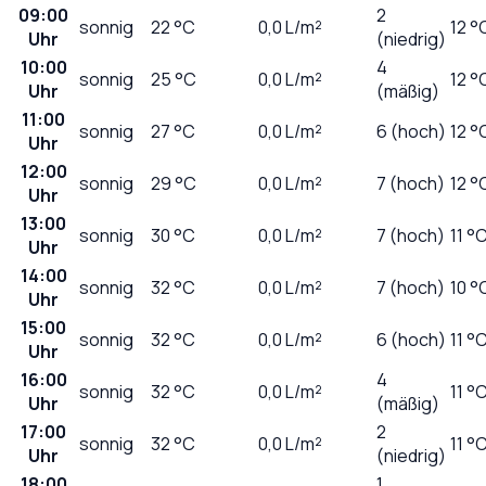
09:00
2
sonnig
22
°C
0,0
L/m²
12 °
Uhr
(niedrig)
10:00
4
sonnig
25
°C
0,0
L/m²
12 °
Uhr
(mäßig)
11:00
sonnig
27
°C
0,0
L/m²
6 (hoch)
12 °
Uhr
12:00
sonnig
29
°C
0,0
L/m²
7 (hoch)
12 °
Uhr
13:00
sonnig
30
°C
0,0
L/m²
7 (hoch)
11 °
Uhr
14:00
sonnig
32
°C
0,0
L/m²
7 (hoch)
10 °
Uhr
15:00
sonnig
32
°C
0,0
L/m²
6 (hoch)
11 °
Uhr
16:00
4
sonnig
32
°C
0,0
L/m²
11 °
Uhr
(mäßig)
17:00
2
sonnig
32
°C
0,0
L/m²
11 °
Uhr
(niedrig)
18:00
1