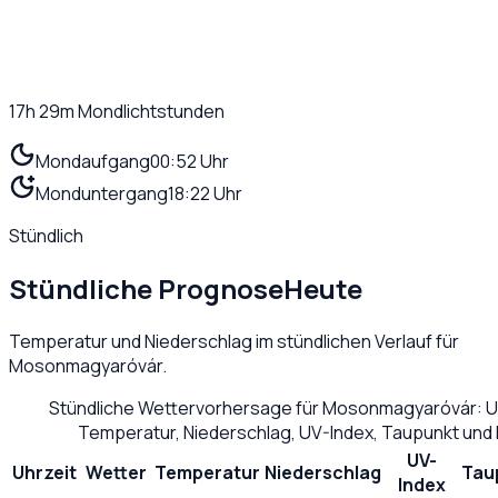
17h 29m
Mondlichtstunden
Mondaufgang
00:52 Uhr
Monduntergang
18:22 Uhr
Stündlich
Stündliche Prognose
Heute
Temperatur und Niederschlag im stündlichen Verlauf für
Mosonmagyaróvár
.
Stündliche Wettervorhersage für
Mosonmagyaróvár
: 
Temperatur, Niederschlag, UV-Index, Taupunkt und
UV-
Uhrzeit
Wetter
Temperatur
Niederschlag
Tau
Index