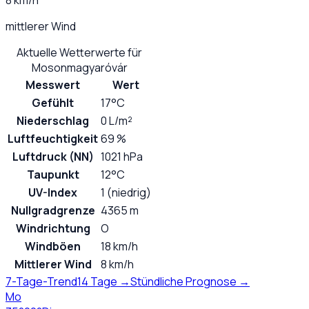
8 km/h
mittlerer Wind
Aktuelle Wetterwerte für
Mosonmagyaróvár
Messwert
Wert
Gefühlt
17°C
Niederschlag
0 L/m²
Luftfeuchtigkeit
69 %
Luftdruck (NN)
1021 hPa
Taupunkt
12°C
UV-Index
1 (niedrig)
Nullgradgrenze
4365 m
Windrichtung
O
Windböen
18 km/h
Mittlerer Wind
8 km/h
7-Tage-Trend
14 Tage →
Stündliche Prognose →
Mo