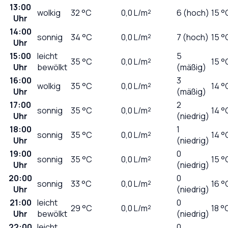
13:00
wolkig
32
°C
0,0
L/m²
6 (hoch)
15 °
Uhr
14:00
sonnig
34
°C
0,0
L/m²
7 (hoch)
15 °
Uhr
15:00
leicht
5
35
°C
0,0
L/m²
15 °
Uhr
bewölkt
(mäßig)
16:00
3
wolkig
35
°C
0,0
L/m²
14 °
Uhr
(mäßig)
17:00
2
sonnig
35
°C
0,0
L/m²
14 °
Uhr
(niedrig)
18:00
1
sonnig
35
°C
0,0
L/m²
14 °
Uhr
(niedrig)
19:00
0
sonnig
35
°C
0,0
L/m²
15 °
Uhr
(niedrig)
20:00
0
sonnig
33
°C
0,0
L/m²
16 °
Uhr
(niedrig)
21:00
leicht
0
29
°C
0,0
L/m²
18 °
Uhr
bewölkt
(niedrig)
22:00
leicht
0