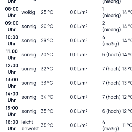
Uhr
(niedrig)
08:00
1
wolkig
25
°C
0,0
L/m²
14 °
Uhr
(niedrig)
09:00
2
sonnig
26
°C
0,0
L/m²
14 °
Uhr
(niedrig)
10:00
4
sonnig
28
°C
0,0
L/m²
14 °
Uhr
(mäßig)
11:00
sonnig
30
°C
0,0
L/m²
6 (hoch)
14 °
Uhr
12:00
sonnig
32
°C
0,0
L/m²
7 (hoch)
13 °
Uhr
13:00
sonnig
33
°C
0,0
L/m²
7 (hoch)
13 °
Uhr
14:00
sonnig
34
°C
0,0
L/m²
7 (hoch)
12 °
Uhr
15:00
sonnig
35
°C
0,0
L/m²
6 (hoch)
12 °
Uhr
16:00
leicht
4
35
°C
0,0
L/m²
11 °
Uhr
bewölkt
(mäßig)