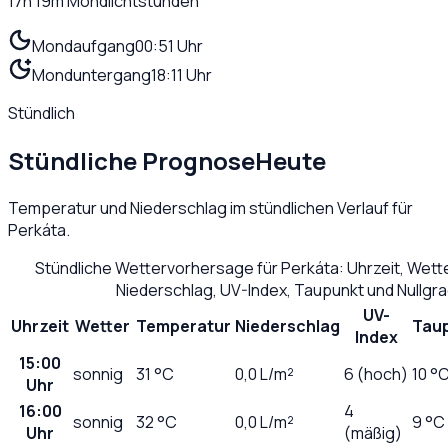
17h 19m
Mondlichtstunden
Mondaufgang
00:51 Uhr
Monduntergang
18:11 Uhr
Stündlich
Stündliche Prognose
Heute
Temperatur und Niederschlag im stündlichen Verlauf für
Perkáta
.
Stündliche Wettervorhersage für
Perkáta
: Uhrzeit, Wet
Niederschlag, UV-Index, Taupunkt und Nullgr
UV-
Uhrzeit
Wetter
Temperatur
Niederschlag
Tau
Index
15:00
sonnig
31
°C
0,0
L/m²
6 (hoch)
10 °
Uhr
16:00
4
sonnig
32
°C
0,0
L/m²
9 °C
Uhr
(mäßig)