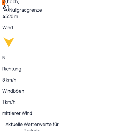
7
(
hoch
)
Nullgradgrenze
4520 m
Wind
N
Richtung
8 km/h
Windböen
1 km/h
mittlerer Wind
Aktuelle Wetterwerte für
Perkáta