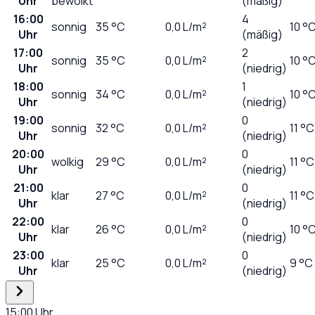
Uhr
bewölkt
(mäßig)
16:00
4
sonnig
35
°C
0,0
L/m²
10 °
Uhr
(mäßig)
17:00
2
sonnig
35
°C
0,0
L/m²
10 °
Uhr
(niedrig)
18:00
1
sonnig
34
°C
0,0
L/m²
10 °
Uhr
(niedrig)
19:00
0
sonnig
32
°C
0,0
L/m²
11 °C
Uhr
(niedrig)
20:00
0
wolkig
29
°C
0,0
L/m²
11 °C
Uhr
(niedrig)
21:00
0
klar
27
°C
0,0
L/m²
11 °C
Uhr
(niedrig)
22:00
0
klar
26
°C
0,0
L/m²
10 °
Uhr
(niedrig)
23:00
0
klar
25
°C
0,0
L/m²
9 °C
Uhr
(niedrig)
15:00
Uhr