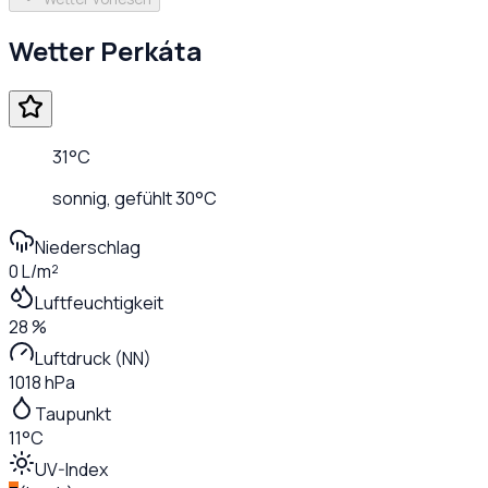
Wetter
Perkáta
31
°C
sonnig
, gefühlt
30
°C
Niederschlag
0 L/m²
Luftfeuchtigkeit
28 %
Luftdruck (NN)
1018 hPa
Taupunkt
11°C
UV-Index