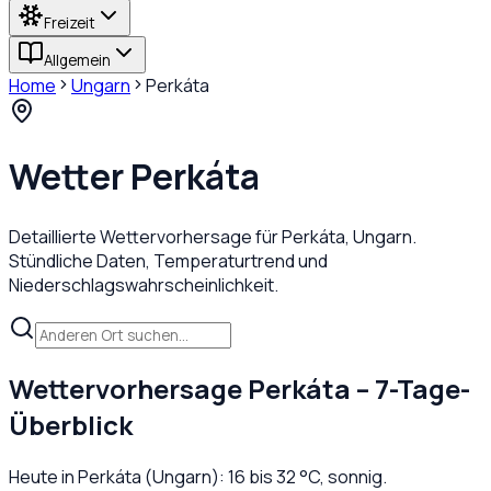
Freizeit
Allgemein
Home
Ungarn
Perkáta
Wetter
Perkáta
Detaillierte Wettervorhersage für
Perkáta
,
Ungarn
.
Stündliche Daten, Temperaturtrend und
Niederschlagswahrscheinlichkeit.
Wettervorhersage
Perkáta
– 7-Tage-
Überblick
Heute in
Perkáta
(
Ungarn
):
16
bis
32
°C,
sonnig
.