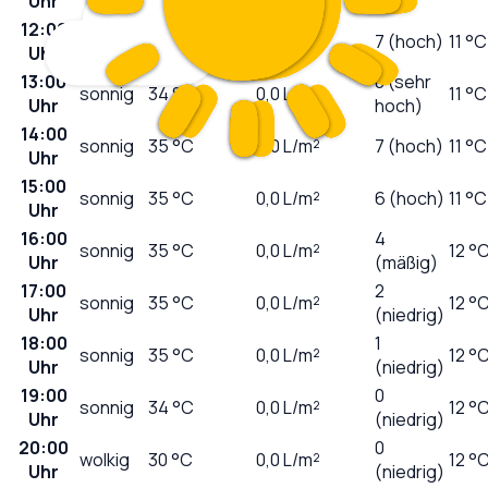
Uhr
12:00
sonnig
33
°C
0,0
L/m²
7 (hoch)
11 °C
Uhr
13:00
8 (sehr
sonnig
34
°C
0,0
L/m²
11 °C
Uhr
hoch)
14:00
sonnig
35
°C
0,0
L/m²
7 (hoch)
11 °C
Uhr
15:00
sonnig
35
°C
0,0
L/m²
6 (hoch)
11 °C
Uhr
16:00
4
sonnig
35
°C
0,0
L/m²
12 °
Uhr
(mäßig)
17:00
2
sonnig
35
°C
0,0
L/m²
12 °
Uhr
(niedrig)
18:00
1
sonnig
35
°C
0,0
L/m²
12 °
Uhr
(niedrig)
19:00
0
sonnig
34
°C
0,0
L/m²
12 °
Uhr
(niedrig)
20:00
0
wolkig
30
°C
0,0
L/m²
12 °
Uhr
(niedrig)