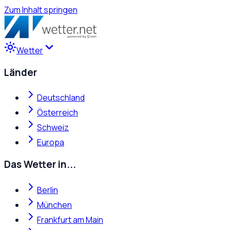
Zum Inhalt springen
Wetter
Länder
Deutschland
Österreich
Schweiz
Europa
Das Wetter in...
Berlin
München
Frankfurt am Main