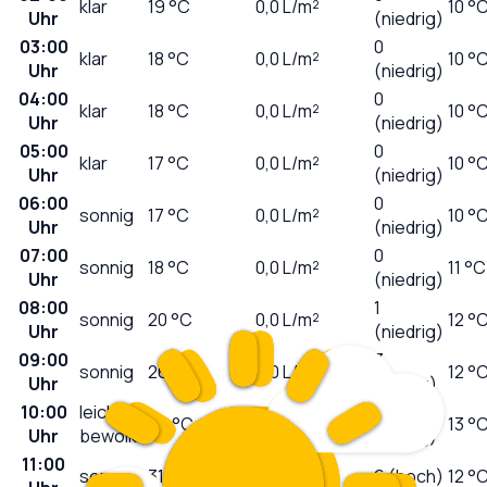
klar
19
°C
0,0
L/m²
10 °
Uhr
(niedrig)
03:00
0
klar
18
°C
0,0
L/m²
10 °
Uhr
(niedrig)
04:00
0
klar
18
°C
0,0
L/m²
10 °
Uhr
(niedrig)
05:00
0
klar
17
°C
0,0
L/m²
10 °
Uhr
(niedrig)
06:00
0
sonnig
17
°C
0,0
L/m²
10 °
Uhr
(niedrig)
07:00
0
sonnig
18
°C
0,0
L/m²
11 °C
Uhr
(niedrig)
08:00
1
sonnig
20
°C
0,0
L/m²
12 °
Uhr
(niedrig)
09:00
3
sonnig
26
°C
0,0
L/m²
12 °
Uhr
(mäßig)
10:00
leicht
4
29
°C
0,0
L/m²
13 °
Uhr
bewölkt
(mäßig)
11:00
sonnig
31
°C
0,0
L/m²
6 (hoch)
12 °