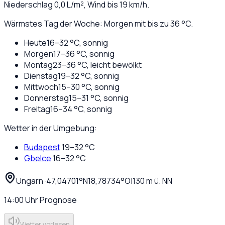
Niederschlag
0,0
L/m², Wind bis
19
km/h.
Wärmstes Tag der Woche: Morgen mit bis zu 36 °C.
Heute
16
–
32
°C,
sonnig
Morgen
17
–
36
°C,
sonnig
Montag
23
–
36
°C,
leicht bewölkt
Dienstag
19
–
32
°C,
sonnig
Mittwoch
15
–
30
°C,
sonnig
Donnerstag
15
–
31
°C,
sonnig
Freitag
16
–
34
°C,
sonnig
Wetter in der Umgebung:
Budapest
19
–
32
°C
Gbelce
16
–
32
°C
Ungarn
·
·
47,04701
°N
18,78734
°O
|
130
m ü. NN
14:00
Uhr
Prognose
Wetter vorlesen