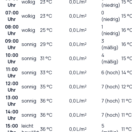
wolkig
23
°C
0,0
L/m²
15 °
Uhr
(niedrig)
07:00
0
wolkig
23
°C
0,0
L/m²
15 °
Uhr
(niedrig)
08:00
1
wolkig
25
°C
0,0
L/m²
16 °
Uhr
(niedrig)
09:00
3
sonnig
29
°C
0,0
L/m²
16 °
Uhr
(mäßig)
10:00
4
sonnig
31
°C
0,0
L/m²
15 °
Uhr
(mäßig)
11:00
sonnig
33
°C
0,0
L/m²
6 (hoch)
14 °
Uhr
12:00
sonnig
35
°C
0,0
L/m²
7 (hoch)
12 °
Uhr
13:00
sonnig
36
°C
0,0
L/m²
7 (hoch)
11 °C
Uhr
14:00
sonnig
36
°C
0,0
L/m²
7 (hoch)
11 °C
Uhr
15:00
leicht
5
36
°C
0,0
L/m²
11 °C