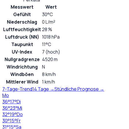
Messwert
Wert
Gefühlt
30°C
Niederschlag
0 L/m²
Luftfeuchtigkeit
28 %
Luftdruck (NN)
1018 hPa
Taupunkt
11°C
UV-Index
7 (hoch)
Nullgradgrenze
4520 m
Windrichtung
N
Windböen
8 km/h
Mittlerer Wind
1 km/h
7-Tage-Trend
14 Tage →
Stündliche Prognose →
Mo
36
°
17
°
Di
36
°
23
°
Mi
32
°
19
°
Do
30
°
15
°
Fr
31
°
15
°
Sa