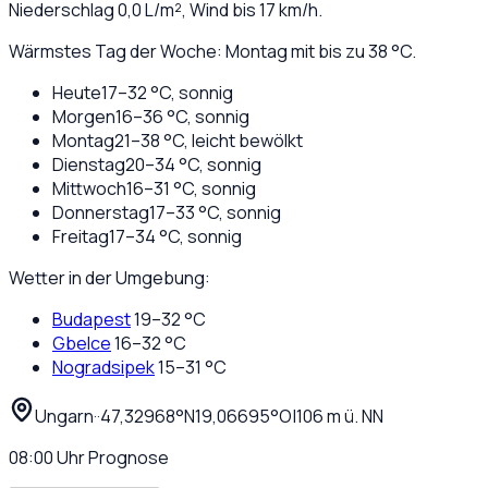
Niederschlag
0,0
L/m², Wind bis
17
km/h.
Wärmstes Tag der Woche: Montag mit bis zu 38 °C.
Heute
17
–
32
°C,
sonnig
Morgen
16
–
36
°C,
sonnig
Montag
21
–
38
°C,
leicht bewölkt
Dienstag
20
–
34
°C,
sonnig
Mittwoch
16
–
31
°C,
sonnig
Donnerstag
17
–
33
°C,
sonnig
Freitag
17
–
34
°C,
sonnig
Wetter in der Umgebung:
Budapest
19
–
32
°C
Gbelce
16
–
32
°C
Nogradsipek
15
–
31
°C
Ungarn
·
·
47,32968
°N
19,06695
°O
|
106
m ü. NN
08:00
Uhr
Prognose