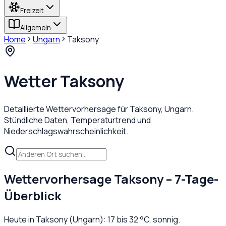
Freizeit
Allgemein
Home
Ungarn
Taksony
Wetter
Taksony
Detaillierte Wettervorhersage für
Taksony
,
Ungarn
.
Stündliche Daten, Temperaturtrend und
Niederschlagswahrscheinlichkeit.
Wettervorhersage
Taksony
– 7-Tage-
Überblick
Heute in
Taksony
(
Ungarn
):
17
bis
32
°C,
sonnig
.