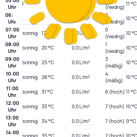
05:00
0
klar
17
°C
0,0
L/m²
11 °C
Uhr
(niedrig)
06:00
0
sonnig
16
°C
0,0
L/m²
10 °
Uhr
(niedrig)
07:00
0
sonnig
17
°C
0,0
L/m²
10 °
Uhr
(niedrig)
08:00
1
sonnig
20
°C
0,0
L/m²
10 °
Uhr
(niedrig)
09:00
3
sonnig
25
°C
0,0
L/m²
10 °
Uhr
(mäßig)
10:00
4
sonnig
28
°C
0,0
L/m²
10 °
Uhr
(mäßig)
11:00
sonnig
31
°C
0,0
L/m²
6 (hoch)
11 °C
Uhr
12:00
sonnig
33
°C
0,0
L/m²
7 (hoch)
10 °
Uhr
13:00
sonnig
34
°C
0,0
L/m²
7 (hoch)
9 °C
Uhr
14:00
sonnig
35
°C
0,0
L/m²
7 (hoch)
10 °