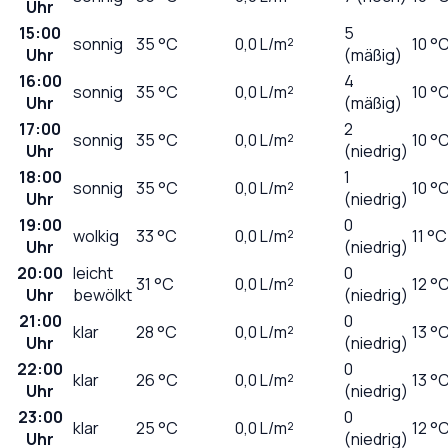
Uhr
15:00
5
sonnig
35
°C
0,0
L/m²
10 °
Uhr
(mäßig)
16:00
4
sonnig
35
°C
0,0
L/m²
10 °
Uhr
(mäßig)
17:00
2
sonnig
35
°C
0,0
L/m²
10 °
Uhr
(niedrig)
18:00
1
sonnig
35
°C
0,0
L/m²
10 °
Uhr
(niedrig)
19:00
0
wolkig
33
°C
0,0
L/m²
11 °C
Uhr
(niedrig)
20:00
leicht
0
31
°C
0,0
L/m²
12 °
Uhr
bewölkt
(niedrig)
21:00
0
klar
28
°C
0,0
L/m²
13 °
Uhr
(niedrig)
22:00
0
klar
26
°C
0,0
L/m²
13 °
Uhr
(niedrig)
23:00
0
klar
25
°C
0,0
L/m²
12 °
Uhr
(niedrig)