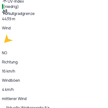
UV-Index
1
(
niedrig
)
Nullgradgrenze
4439 m
Wind
NO
Richtung
16 km/h
Windböen
4 km/h
mittlerer Wind
Aktuelle Wetterwerte für