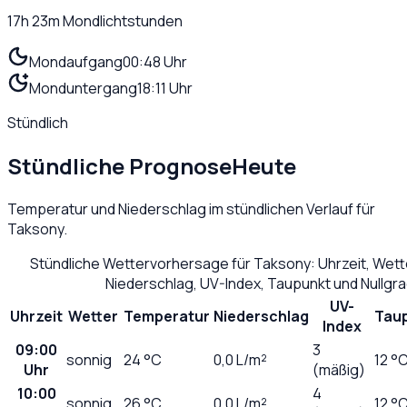
17h 23m
Mondlichtstunden
Mondaufgang
00:48 Uhr
Monduntergang
18:11 Uhr
Stündlich
Stündliche Prognose
Heute
Temperatur und Niederschlag im stündlichen Verlauf für
Taksony
.
Stündliche Wettervorhersage für
Taksony
: Uhrzeit, Wet
Niederschlag, UV-Index, Taupunkt und Nullgr
UV-
Uhrzeit
Wetter
Temperatur
Niederschlag
Tau
Index
09:00
3
sonnig
24
°C
0,0
L/m²
12 °
Uhr
(mäßig)
10:00
4
sonnig
26
°C
0,0
L/m²
12 °