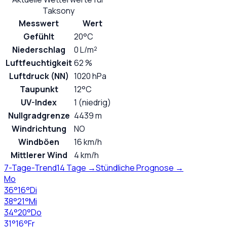
Taksony
Messwert
Wert
Gefühlt
20°C
Niederschlag
0 L/m²
Luftfeuchtigkeit
62 %
Luftdruck (NN)
1020 hPa
Taupunkt
12°C
UV-Index
1 (niedrig)
Nullgradgrenze
4439 m
Windrichtung
NO
Windböen
16 km/h
Mittlerer Wind
4 km/h
7-Tage-Trend
14 Tage →
Stündliche Prognose →
Mo
36
°
16
°
Di
38
°
21
°
Mi
34
°
20
°
Do
31
°
16
°
Fr