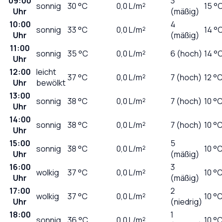
09:00
3
sonnig
30
°C
0,0
L/m²
15 °
Uhr
(mäßig)
10:00
4
sonnig
33
°C
0,0
L/m²
14 °
Uhr
(mäßig)
11:00
sonnig
35
°C
0,0
L/m²
6 (hoch)
14 °
Uhr
12:00
leicht
37
°C
0,0
L/m²
7 (hoch)
12 °
Uhr
bewölkt
13:00
sonnig
38
°C
0,0
L/m²
7 (hoch)
10 °
Uhr
14:00
sonnig
38
°C
0,0
L/m²
7 (hoch)
10 °
Uhr
15:00
5
sonnig
38
°C
0,0
L/m²
10 °
Uhr
(mäßig)
16:00
3
wolkig
37
°C
0,0
L/m²
10 °
Uhr
(mäßig)
17:00
2
wolkig
37
°C
0,0
L/m²
10 °
Uhr
(niedrig)
18:00
1
sonnig
36
°C
0,0
L/m²
10 °