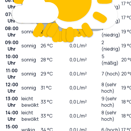
06:00
0
wolkig
21
°C
0,0
L/m²
17 °
Uhr
(niedrig)
07:00
leicht
0
21
°C
0,0
L/m²
17 °
Uhr
bewölkt
(niedrig)
08:00
1
sonnig
23
°C
0,0
L/m²
19 °
Uhr
(niedrig)
09:00
2
sonnig
26
°C
0,0
L/m²
19 °
Uhr
(niedrig)
10:00
5
sonnig
28
°C
0,0
L/m²
20 °
Uhr
(mäßig)
11:00
sonnig
29
°C
0,0
L/m²
7 (hoch)
20 °
Uhr
12:00
8 (sehr
sonnig
31
°C
0,0
L/m²
19 °
Uhr
hoch)
13:00
leicht
9 (sehr
33
°C
0,0
L/m²
18 °
Uhr
bewölkt
hoch)
14:00
leicht
8 (sehr
33
°C
0,0
L/m²
18 °
Uhr
bewölkt
hoch)
15:00
wolkig
34
°C
0,0
L/m²
6 (hoch)
17 °