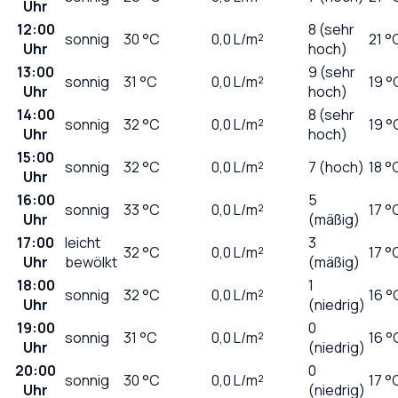
Uhr
12:00
8 (sehr
sonnig
30
°C
0,0
L/m²
21 °
Uhr
hoch)
13:00
9 (sehr
sonnig
31
°C
0,0
L/m²
19 °
Uhr
hoch)
14:00
8 (sehr
sonnig
32
°C
0,0
L/m²
19 °
Uhr
hoch)
15:00
sonnig
32
°C
0,0
L/m²
7 (hoch)
18 °
Uhr
16:00
5
sonnig
33
°C
0,0
L/m²
17 °
Uhr
(mäßig)
17:00
leicht
3
32
°C
0,0
L/m²
17 °
Uhr
bewölkt
(mäßig)
18:00
1
sonnig
32
°C
0,0
L/m²
16 °
Uhr
(niedrig)
19:00
0
sonnig
31
°C
0,0
L/m²
16 °
Uhr
(niedrig)
20:00
0
sonnig
30
°C
0,0
L/m²
17 °
Uhr
(niedrig)