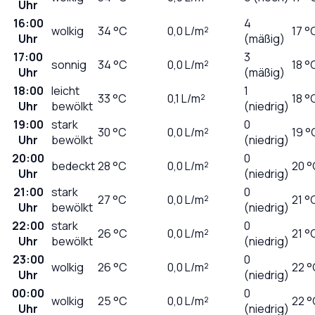
Uhr
16:00
4
wolkig
34
°C
0,0
L/m²
17 °
Uhr
(mäßig)
17:00
3
sonnig
34
°C
0,0
L/m²
18 °
Uhr
(mäßig)
18:00
leicht
1
33
°C
0,1
L/m²
18 °
Uhr
bewölkt
(niedrig)
19:00
stark
0
30
°C
0,0
L/m²
19 °
Uhr
bewölkt
(niedrig)
20:00
0
bedeckt
28
°C
0,0
L/m²
20 °
Uhr
(niedrig)
21:00
stark
0
27
°C
0,0
L/m²
21 °
Uhr
bewölkt
(niedrig)
22:00
stark
0
26
°C
0,0
L/m²
21 °
Uhr
bewölkt
(niedrig)
23:00
0
wolkig
26
°C
0,0
L/m²
22 °
Uhr
(niedrig)
00:00
0
wolkig
25
°C
0,0
L/m²
22 °
Uhr
(niedrig)