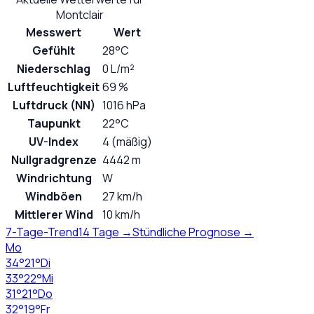
Montclair
Messwert
Wert
Gefühlt
28°C
Niederschlag
0 L/m²
Luftfeuchtigkeit
69 %
Luftdruck (NN)
1016 hPa
Taupunkt
22°C
UV-Index
4 (mäßig)
Nullgradgrenze
4442 m
Windrichtung
W
Windböen
27 km/h
Mittlerer Wind
10 km/h
7-Tage-Trend
14 Tage →
Stündliche Prognose →
Mo
34
°
21
°
Di
33
°
22
°
Mi
31
°
21
°
Do
32
°
19
°
Fr