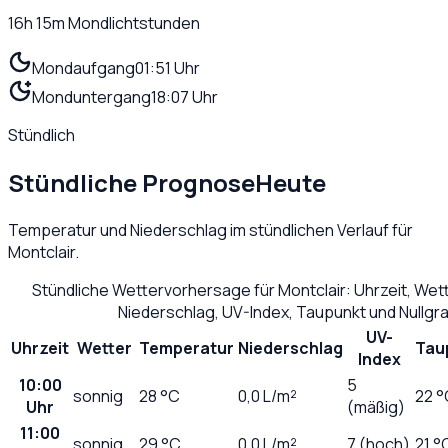
16h 15m
Mondlichtstunden
Mondaufgang
01:51 Uhr
Monduntergang
18:07 Uhr
Stündlich
Stündliche Prognose
Heute
Temperatur und Niederschlag im stündlichen Verlauf für
Montclair
.
Stündliche Wettervorhersage für
Montclair
: Uhrzeit, We
Niederschlag, UV-Index, Taupunkt und Nullg
UV-
Uhrzeit
Wetter
Temperatur
Niederschlag
Tau
Index
10:00
5
sonnig
28
°C
0,0
L/m²
22 °
Uhr
(mäßig)
11:00
sonnig
29
°C
0,0
L/m²
7 (hoch)
21 °