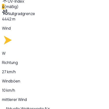
UV-Index
4
(
mäßig
)
Nullgradgrenze
4442 m
Wind
W
Richtung
27 km/h
Windböen
10 km/h
mittlerer Wind
Aktuelle Wetterwerte für