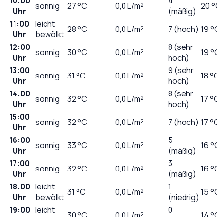
10:00
4
sonnig
27
°C
0,0
L/m²
20 °
Uhr
(mäßig)
11:00
leicht
28
°C
0,0
L/m²
7 (hoch)
19 °
Uhr
bewölkt
12:00
8 (sehr
sonnig
30
°C
0,0
L/m²
19 °
Uhr
hoch)
13:00
9 (sehr
sonnig
31
°C
0,0
L/m²
18 °
Uhr
hoch)
14:00
8 (sehr
sonnig
32
°C
0,0
L/m²
17 °
Uhr
hoch)
15:00
sonnig
32
°C
0,0
L/m²
7 (hoch)
17 °
Uhr
16:00
5
sonnig
33
°C
0,0
L/m²
16 °
Uhr
(mäßig)
17:00
3
sonnig
32
°C
0,0
L/m²
16 °
Uhr
(mäßig)
18:00
leicht
1
31
°C
0,0
L/m²
15 °
Uhr
bewölkt
(niedrig)
19:00
leicht
0
30
°C
0,0
L/m²
14 °