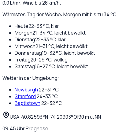
0,0
L/m², Wind bis
28
km/h.
Wärmstes Tag der Woche: Morgen mit bis zu 34 °C.
Heute
22
–
33
°C,
klar
Morgen
21
–
34
°C,
leicht bewölkt
Dienstag
22
–
33
°C,
klar
Mittwoch
21
–
31
°C,
leicht bewölkt
Donnerstag
19
–
32
°C,
leicht bewölkt
Freitag
20
–
29
°C,
wolkig
Samstag
16
–
27
°C,
leicht bewölkt
Wetter in der Umgebung:
Newburgh
22
–
31
°C
Stamford
24
–
33
°C
Baptistown
22
–
32
°C
USA
·
·
40,82593
°N
-74,20903
°O
|
90
m ü. NN
09:45
Uhr
Prognose