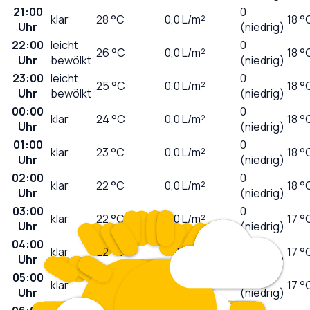
21:00
0
klar
28
°C
0,0
L/m²
18 °
Uhr
(niedrig)
22:00
leicht
0
26
°C
0,0
L/m²
18 °
Uhr
bewölkt
(niedrig)
23:00
leicht
0
25
°C
0,0
L/m²
18 °
Uhr
bewölkt
(niedrig)
00:00
0
klar
24
°C
0,0
L/m²
18 °
Uhr
(niedrig)
01:00
0
klar
23
°C
0,0
L/m²
18 °
Uhr
(niedrig)
02:00
0
klar
22
°C
0,0
L/m²
18 °
Uhr
(niedrig)
03:00
0
klar
22
°C
0,0
L/m²
17 °
Uhr
(niedrig)
04:00
0
klar
22
°C
0,0
L/m²
17 °
Uhr
(niedrig)
05:00
0
klar
21
°C
0,0
L/m²
17 °
Uhr
(niedrig)