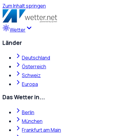
Zum Inhalt springen
Wetter
Länder
Deutschland
Österreich
Schweiz
Europa
Das Wetter in...
Berlin
München
Frankfurt am Main