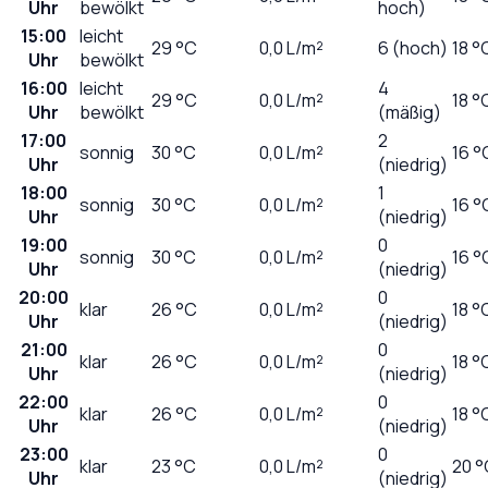
Uhr
bewölkt
hoch)
15:00
leicht
29
°C
0,0
L/m²
6 (hoch)
18 °
Uhr
bewölkt
16:00
leicht
4
29
°C
0,0
L/m²
18 °
Uhr
bewölkt
(mäßig)
17:00
2
sonnig
30
°C
0,0
L/m²
16 °
Uhr
(niedrig)
18:00
1
sonnig
30
°C
0,0
L/m²
16 °
Uhr
(niedrig)
19:00
0
sonnig
30
°C
0,0
L/m²
16 °
Uhr
(niedrig)
20:00
0
klar
26
°C
0,0
L/m²
18 °
Uhr
(niedrig)
21:00
0
klar
26
°C
0,0
L/m²
18 °
Uhr
(niedrig)
22:00
0
klar
26
°C
0,0
L/m²
18 °
Uhr
(niedrig)
23:00
0
klar
23
°C
0,0
L/m²
20 °
Uhr
(niedrig)