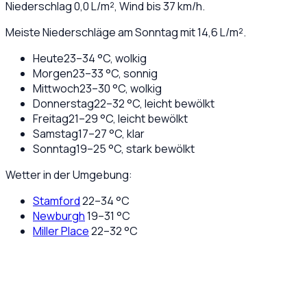
Niederschlag
0,0
L/m², Wind bis
37
km/h.
Meiste Niederschläge am Sonntag mit 14,6 L/m².
Heute
23
–
34
°C,
wolkig
Morgen
23
–
33
°C,
sonnig
Mittwoch
23
–
30
°C,
wolkig
Donnerstag
22
–
32
°C,
leicht bewölkt
Freitag
21
–
29
°C,
leicht bewölkt
Samstag
17
–
27
°C,
klar
Sonntag
19
–
25
°C,
stark bewölkt
Wetter in der Umgebung:
Stamford
22
–
34
°C
Newburgh
19
–
31
°C
Miller Place
22
–
32
°C