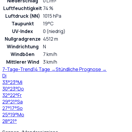
Niederschlag
0 L/m²
Luftfeuchtigkeit
74 %
Luftdruck (NN)
1015 hPa
Taupunkt
19°C
UV-Index
0 (niedrig)
Nullgradgrenze
4512 m
Windrichtung
N
Windböen
7 km/h
Mittlerer Wind
3 km/h
7-Tage-Trend
14 Tage →
Stündliche Prognose →
Di
33
°
23
°
Mi
30
°
23
°
Do
32
°
22
°
Fr
29
°
21
°
Sa
27
°
17
°
So
25
°
19
°
Mo
28
°
21
°