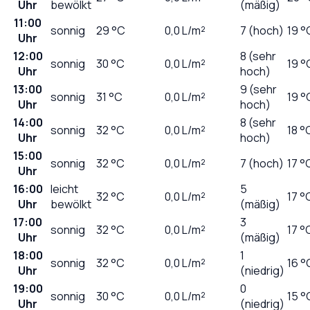
Uhr
bewölkt
(mäßig)
11:00
sonnig
29
°C
0,0
L/m²
7 (hoch)
19 °
Uhr
12:00
8 (sehr
sonnig
30
°C
0,0
L/m²
19 °
Uhr
hoch)
13:00
9 (sehr
sonnig
31
°C
0,0
L/m²
19 °
Uhr
hoch)
14:00
8 (sehr
sonnig
32
°C
0,0
L/m²
18 °
Uhr
hoch)
15:00
sonnig
32
°C
0,0
L/m²
7 (hoch)
17 °
Uhr
16:00
leicht
5
32
°C
0,0
L/m²
17 °
Uhr
bewölkt
(mäßig)
17:00
3
sonnig
32
°C
0,0
L/m²
17 °
Uhr
(mäßig)
18:00
1
sonnig
32
°C
0,0
L/m²
16 °
Uhr
(niedrig)
19:00
0
sonnig
30
°C
0,0
L/m²
15 °
Uhr
(niedrig)