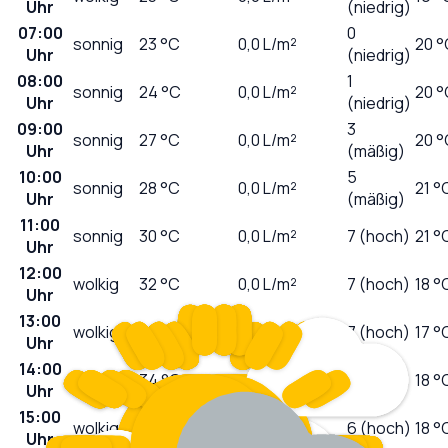
Uhr
(niedrig)
07:00
0
sonnig
23
°C
0,0
L/m²
20 °
Uhr
(niedrig)
08:00
1
sonnig
24
°C
0,0
L/m²
20 °
Uhr
(niedrig)
09:00
3
sonnig
27
°C
0,0
L/m²
20 °
Uhr
(mäßig)
10:00
5
sonnig
28
°C
0,0
L/m²
21 °
Uhr
(mäßig)
11:00
sonnig
30
°C
0,0
L/m²
7 (hoch)
21 °
Uhr
12:00
wolkig
32
°C
0,0
L/m²
7 (hoch)
18 °
Uhr
13:00
wolkig
33
°C
0,0
L/m²
7 (hoch)
17 °
Uhr
14:00
wolkig
34
°C
0,0
L/m²
7 (hoch)
18 °
Uhr
15:00
wolkig
34
°C
0,0
L/m²
6 (hoch)
18 °
Uhr