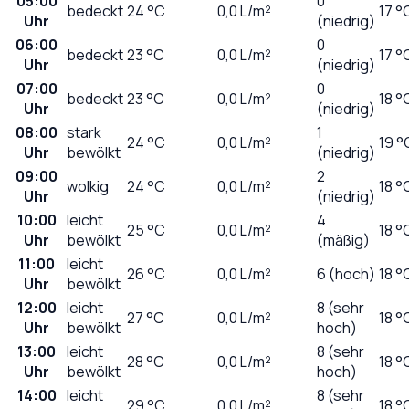
05:00
0
bedeckt
24
°C
0,0
L/m²
17 °
Uhr
(niedrig)
06:00
0
bedeckt
23
°C
0,0
L/m²
17 °
Uhr
(niedrig)
07:00
0
bedeckt
23
°C
0,0
L/m²
18 °
Uhr
(niedrig)
08:00
stark
1
24
°C
0,0
L/m²
19 °
Uhr
bewölkt
(niedrig)
09:00
2
wolkig
24
°C
0,0
L/m²
18 °
Uhr
(niedrig)
10:00
leicht
4
25
°C
0,0
L/m²
18 °
Uhr
bewölkt
(mäßig)
11:00
leicht
26
°C
0,0
L/m²
6 (hoch)
18 °
Uhr
bewölkt
12:00
leicht
8 (sehr
27
°C
0,0
L/m²
18 °
Uhr
bewölkt
hoch)
13:00
leicht
8 (sehr
28
°C
0,0
L/m²
18 °
Uhr
bewölkt
hoch)
14:00
leicht
8 (sehr
29
°C
0,0
L/m²
18 °