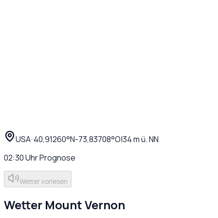
USA
·
·
40,91260
°N
-73,83708
°O
|
34
m ü. NN
02:30
Uhr
Prognose
Wetter vorlesen
Wetter
Mount Vernon