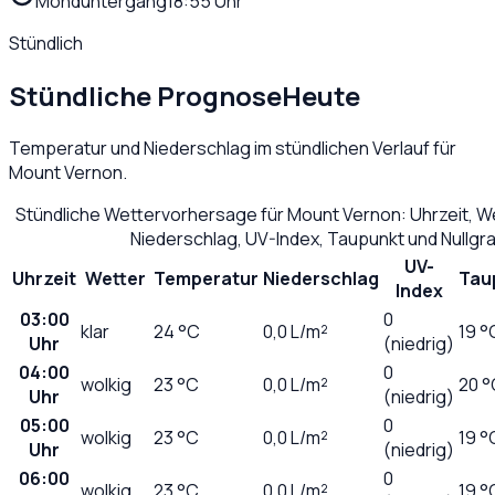
Monduntergang
18:55 Uhr
Stündlich
Stündliche Prognose
Heute
Temperatur und Niederschlag im stündlichen Verlauf für
Mount Vernon
.
Stündliche Wettervorhersage für
Mount Vernon
: Uhrzeit, 
Niederschlag, UV-Index, Taupunkt und Nullg
UV-
Uhrzeit
Wetter
Temperatur
Niederschlag
Tau
Index
03:00
0
klar
24
°C
0,0
L/m²
19 °
Uhr
(niedrig)
04:00
0
wolkig
23
°C
0,0
L/m²
20 °
Uhr
(niedrig)
05:00
0
wolkig
23
°C
0,0
L/m²
19 °
Uhr
(niedrig)
06:00
0
wolkig
23
°C
0,0
L/m²
19 °