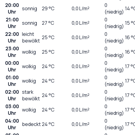
20:00
0
sonnig
29
°C
0,0
L/m²
14 °
Uhr
(niedrig)
21:00
0
sonnig
27
°C
0,0
L/m²
15 °
Uhr
(niedrig)
22:00
leicht
0
25
°C
0,0
L/m²
16 °
Uhr
bewölkt
(niedrig)
23:00
0
wolkig
25
°C
0,0
L/m²
16 °
Uhr
(niedrig)
00:00
0
wolkig
24
°C
0,0
L/m²
17 °
Uhr
(niedrig)
01:00
0
wolkig
24
°C
0,0
L/m²
17 °
Uhr
(niedrig)
02:00
stark
0
24
°C
0,0
L/m²
17 °
Uhr
bewölkt
(niedrig)
03:00
0
wolkig
24
°C
0,0
L/m²
17 °
Uhr
(niedrig)
04:00
0
bedeckt
24
°C
0,0
L/m²
17 °
Uhr
(niedrig)