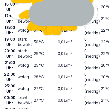
16:00
5
sonnig
33
°C
0,0
L/m²
20 °
Uhr
(mäßig)
17:00
stark
2
32
°C
0,0
L/m²
21 °
Uhr
bewölkt
(niedrig)
18:00
1
wolkig
31
°C
0,0
L/m²
22 °
Uhr
(niedrig)
19:00
stark
0
30
°C
0,0
L/m²
22 °
Uhr
bewölkt
(niedrig)
20:00
stark
0
29
°C
0,0
L/m²
22 °
Uhr
bewölkt
(niedrig)
21:00
0
wolkig
29
°C
0,0
L/m²
20 °
Uhr
(niedrig)
22:00
0
wolkig
28
°C
0,0
L/m²
20 °
Uhr
(niedrig)
23:00
0
wolkig
27
°C
0,0
L/m²
21 °
Uhr
(niedrig)
00:00
leicht
0
27
°C
0,0
L/m²
21 °
Uhr
bewölkt
(niedrig)