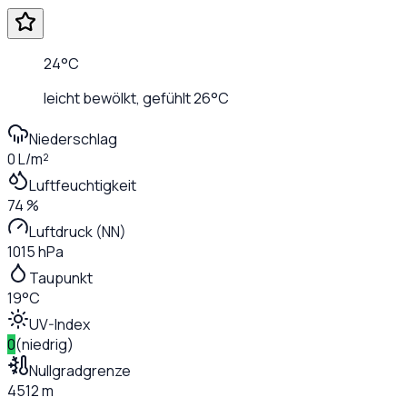
24
°C
leicht bewölkt
, gefühlt
26
°C
Niederschlag
0 L/m²
Luftfeuchtigkeit
74 %
Luftdruck (NN)
1015 hPa
Taupunkt
19°C
UV-Index
0
(
niedrig
)
Nullgradgrenze
4512 m