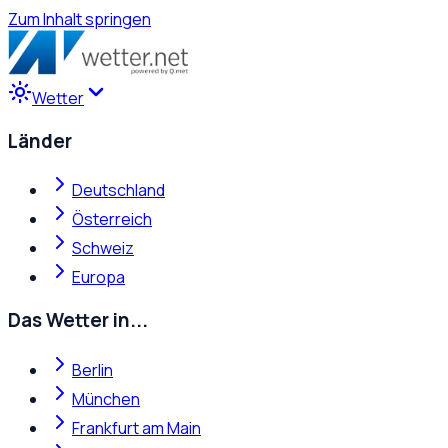
Zum Inhalt springen
Wetter
Länder
Deutschland
Österreich
Schweiz
Europa
Das Wetter in...
Berlin
München
Frankfurt am Main