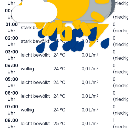
Uhr
(niedri
00:00
0
wolkig
25
°C
0,2
L/m²
Uhr
(niedri
01:00
0
stark bewölkt
25
°C
0,0
L/m²
Uhr
(niedri
02:00
0
stark bewölkt
25
°C
0,0
L/m²
Uhr
(niedri
03:00
0
leicht bewölkt
24
°C
0,0
L/m²
Uhr
(niedri
04:00
0
wolkig
24
°C
0,0
L/m²
Uhr
(niedri
05:00
0
leicht bewölkt
24
°C
0,0
L/m²
Uhr
(niedri
06:00
0
leicht bewölkt
24
°C
0,0
L/m²
Uhr
(niedri
07:00
0
wolkig
24
°C
0,0
L/m²
Uhr
(niedri
08:00
1
leicht bewölkt
25
°C
0,0
L/m²
Uhr
(niedri