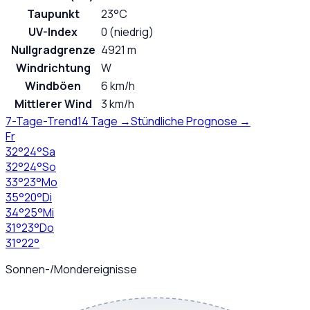
Taupunkt
23°C
UV-Index
0 (niedrig)
Nullgradgrenze
4921 m
Windrichtung
W
Windböen
6 km/h
Mittlerer Wind
3 km/h
7-Tage-Trend
14 Tage →
Stündliche Prognose →
Fr
32
°
24
°
Sa
32
°
24
°
So
33
°
23
°
Mo
35
°
20
°
Di
34
°
25
°
Mi
31
°
23
°
Do
31
°
22
°
Sonnen-/Mondereignisse