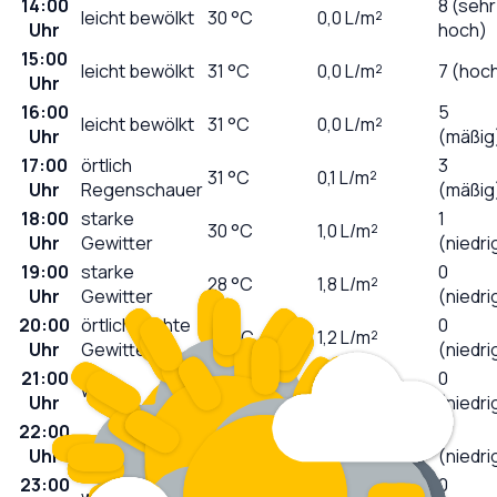
14:00
8 (sehr
leicht bewölkt
30
°C
0,0
L/m²
Uhr
hoch)
15:00
leicht bewölkt
31
°C
0,0
L/m²
7 (hoc
Uhr
16:00
5
leicht bewölkt
31
°C
0,0
L/m²
Uhr
(mäßig
17:00
örtlich
3
31
°C
0,1
L/m²
Uhr
Regenschauer
(mäßig
18:00
starke
1
30
°C
1,0
L/m²
Uhr
Gewitter
(niedri
19:00
starke
0
28
°C
1,8
L/m²
Uhr
Gewitter
(niedri
20:00
örtlich leichte
0
26
°C
1,2
L/m²
Uhr
Gewitter
(niedri
21:00
0
wolkig
26
°C
0,6
L/m²
Uhr
(niedri
22:00
0
wolkig
25
°C
0,0
L/m²
Uhr
(niedri
23:00
0
wolkig
25
°C
0,2
L/m²