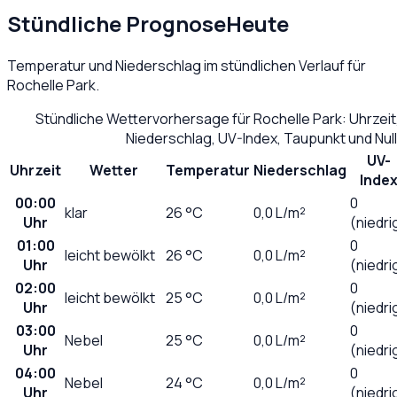
Stündliche Prognose
Heute
Temperatur und Niederschlag im stündlichen Verlauf für
Rochelle Park
.
Stündliche Wettervorhersage für
Rochelle Park
: Uhrzei
Niederschlag, UV-Index, Taupunkt und Nu
UV-
Uhrzeit
Wetter
Temperatur
Niederschlag
Inde
00:00
0
klar
26
°C
0,0
L/m²
Uhr
(niedri
01:00
0
leicht bewölkt
26
°C
0,0
L/m²
Uhr
(niedri
02:00
0
leicht bewölkt
25
°C
0,0
L/m²
Uhr
(niedri
03:00
0
Nebel
25
°C
0,0
L/m²
Uhr
(niedri
04:00
0
Nebel
24
°C
0,0
L/m²
Uhr
(niedri