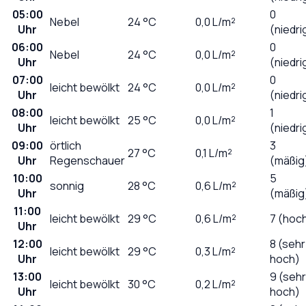
05:00
0
Nebel
24
°C
0,0
L/m²
Uhr
(niedri
06:00
0
Nebel
24
°C
0,0
L/m²
Uhr
(niedri
07:00
0
leicht bewölkt
24
°C
0,0
L/m²
Uhr
(niedri
08:00
1
leicht bewölkt
25
°C
0,0
L/m²
Uhr
(niedri
09:00
örtlich
3
27
°C
0,1
L/m²
Uhr
Regenschauer
(mäßig
10:00
5
sonnig
28
°C
0,6
L/m²
Uhr
(mäßig
11:00
leicht bewölkt
29
°C
0,6
L/m²
7 (hoc
Uhr
12:00
8 (sehr
leicht bewölkt
29
°C
0,3
L/m²
Uhr
hoch)
13:00
9 (sehr
leicht bewölkt
30
°C
0,2
L/m²
Uhr
hoch)