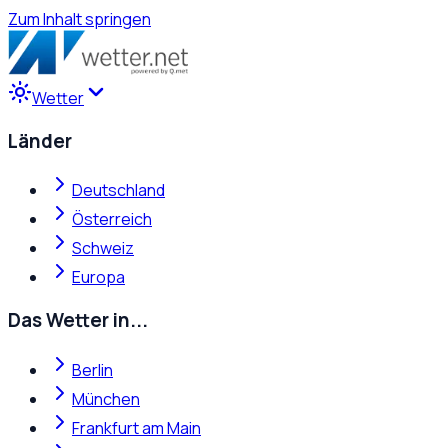
Zum Inhalt springen
Wetter
Länder
Deutschland
Österreich
Schweiz
Europa
Das Wetter in...
Berlin
München
Frankfurt am Main