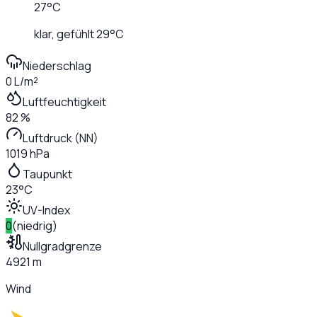
27
°C
klar
, gefühlt
29
°C
Niederschlag
0 L/m²
Luftfeuchtigkeit
82 %
Luftdruck (NN)
1019 hPa
Taupunkt
23°C
UV-Index
0
(
niedrig
)
Nullgradgrenze
4921 m
Wind