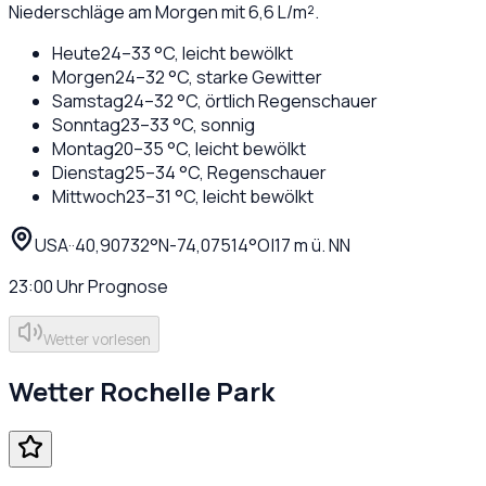
Niederschläge am Morgen mit 6,6 L/m².
Heute
24
–
33
°C,
leicht bewölkt
Morgen
24
–
32
°C,
starke Gewitter
Samstag
24
–
32
°C,
örtlich Regenschauer
Sonntag
23
–
33
°C,
sonnig
Montag
20
–
35
°C,
leicht bewölkt
Dienstag
25
–
34
°C,
Regenschauer
Mittwoch
23
–
31
°C,
leicht bewölkt
USA
·
·
40,90732
°N
-74,07514
°O
|
17
m ü. NN
23:00
Uhr
Prognose
Wetter vorlesen
Wetter
Rochelle Park