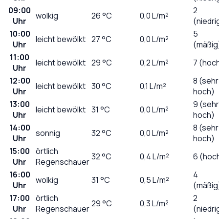
09:00
2
wolkig
26
°C
0,0
L/m²
Uhr
(niedri
10:00
5
leicht bewölkt
27
°C
0,0
L/m²
Uhr
(mäßig
11:00
leicht bewölkt
29
°C
0,2
L/m²
7 (hoc
Uhr
12:00
8 (sehr
leicht bewölkt
30
°C
0,1
L/m²
Uhr
hoch)
13:00
9 (sehr
leicht bewölkt
31
°C
0,0
L/m²
Uhr
hoch)
14:00
8 (sehr
sonnig
32
°C
0,0
L/m²
Uhr
hoch)
15:00
örtlich
32
°C
0,4
L/m²
6 (hoc
Uhr
Regenschauer
16:00
4
wolkig
31
°C
0,5
L/m²
Uhr
(mäßig
17:00
örtlich
2
29
°C
0,3
L/m²
Uhr
Regenschauer
(niedri