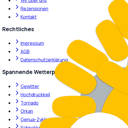
Wir über uns
Rezensionen
Kontakt
Rechtliches
Impressum
AGB
Datenschutzerklärung
Spannende Wetterphänomene
Gewitter
Hochdruckkeil
Tornado
Orkan
Genua-Zyklone
Schirokko