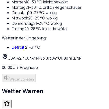
Morgen
18
–
30
°C,
leicht bewölkt
Montag
21
–
30
°C,
örtlich Regenschauer
Dienstag
19
–
27
°C,
wolkig
Mittwoch
20
–
29
°C,
wolkig
Donnerstag
21
–
30
°C,
wolkig
Freitag
20
–
28
°C,
leicht bewölkt
Wetter in der Umgebung:
Detroit
21
–
31
°C
USA
·
·
42,49044
°N
-83,01304
°O
|
190
m ü. NN
06:00
Uhr
Prognose
Wetter vorlesen
Wetter
Warren