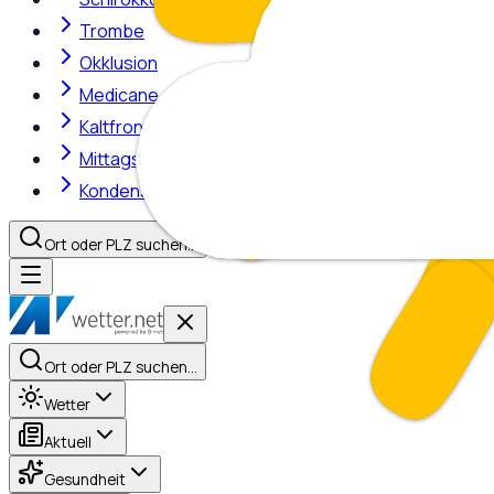
Trombe
Okklusion
Medicane
Kaltfront
Mittagshitze
Kondensstreifen
Ort oder PLZ suchen…
Ort oder PLZ suchen…
Wetter
Aktuell
Gesundheit