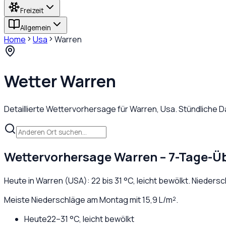
Freizeit
Allgemein
Home
Usa
Warren
Wetter
Warren
Detaillierte Wettervorhersage für
Warren
,
Usa
. Stündliche 
Wettervorhersage
Warren
– 7-Tage-Üb
Heute in
Warren
(
USA
):
22
bis
31
°C,
leicht bewölkt
. Nieders
Meiste Niederschläge am Montag mit 15,9 L/m².
Heute
22
–
31
°C,
leicht bewölkt