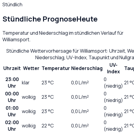
Stündlich
Stündliche Prognose
Heute
Temperatur und Niederschlag im stündlichen Verlauf für
Williamsport
.
Stündliche Wettervorhersage für
Williamsport
: Uhrzeit, W
Niederschlag, UV-Index, Taupunkt und Nullg
UV-
Uhrzeit
Wetter
Temperatur
Niederschlag
Tau
Index
23:00
0
klar
23
°C
0,0
L/m²
21 °
Uhr
(niedrig)
00:00
0
wolkig
23
°C
0,0
L/m²
21 °
Uhr
(niedrig)
01:00
0
wolkig
23
°C
0,0
L/m²
21 °
Uhr
(niedrig)
02:00
0
wolkig
22
°C
0,0
L/m²
21 °
Uhr
(niedrig)