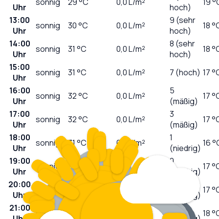
sonnig
29
°C
0,0
L/m²
19 °
Uhr
hoch)
13:00
9 (sehr
sonnig
30
°C
0,0
L/m²
18 °
Uhr
hoch)
14:00
8 (sehr
sonnig
31
°C
0,0
L/m²
18 °
Uhr
hoch)
15:00
sonnig
31
°C
0,0
L/m²
7 (hoch)
17 °
Uhr
16:00
5
sonnig
32
°C
0,0
L/m²
17 °
Uhr
(mäßig)
17:00
3
sonnig
32
°C
0,0
L/m²
17 °
Uhr
(mäßig)
18:00
1
sonnig
31
°C
0,0
L/m²
16 °
Uhr
(niedrig)
19:00
0
sonnig
31
°C
0,0
L/m²
17 °
Uhr
(niedrig)
20:00
0
sonnig
29
°C
0,0
L/m²
17 °
Uhr
(niedrig)
21:00
0
klar
26
°C
0,0
L/m²
18 °
Uhr
(niedrig)