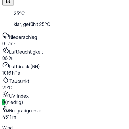
23
°C
klar
, gefühlt
25
°C
Niederschlag
0 L/m²
Luftfeuchtigkeit
86 %
Luftdruck (NN)
1016 hPa
Taupunkt
21°C
UV-Index
0
(
niedrig
)
Nullgradgrenze
4511 m
Wind