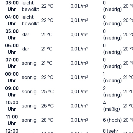
03:00
leicht
0
22
°C
0,0
L/m²
20 °
Uhr
bewölkt
(niedrig)
04:00
leicht
0
22
°C
0,0
L/m²
20 °
Uhr
bewölkt
(niedrig)
05:00
0
klar
21
°C
0,0
L/m²
20 °
Uhr
(niedrig)
06:00
0
klar
21
°C
0,0
L/m²
20 °
Uhr
(niedrig)
07:00
0
sonnig
21
°C
0,0
L/m²
20 °
Uhr
(niedrig)
08:00
1
sonnig
22
°C
0,0
L/m²
21 °
Uhr
(niedrig)
09:00
2
sonnig
25
°C
0,0
L/m²
21 °
Uhr
(niedrig)
10:00
4
sonnig
26
°C
0,0
L/m²
21 °
Uhr
(mäßig)
11:00
sonnig
28
°C
0,0
L/m²
6 (hoch)
20 °
Uhr
12:00
8 (sehr