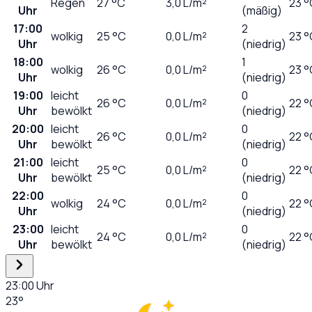
Regen
27
°C
3,0
L/m²
23 °
Uhr
(mäßig)
17:00
2
wolkig
25
°C
0,0
L/m²
23 °
Uhr
(niedrig)
18:00
1
wolkig
26
°C
0,0
L/m²
23 °
Uhr
(niedrig)
19:00
leicht
0
26
°C
0,0
L/m²
22 °
Uhr
bewölkt
(niedrig)
20:00
leicht
0
26
°C
0,0
L/m²
22 °
Uhr
bewölkt
(niedrig)
21:00
leicht
0
25
°C
0,0
L/m²
22 °
Uhr
bewölkt
(niedrig)
22:00
0
wolkig
24
°C
0,0
L/m²
22 °
Uhr
(niedrig)
23:00
leicht
0
24
°C
0,0
L/m²
22 °
Uhr
bewölkt
(niedrig)
23:00
Uhr
23
°