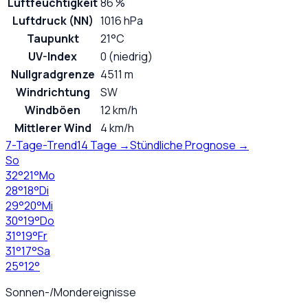
Luftfeuchtigkeit
86 %
Luftdruck (NN)
1016 hPa
Taupunkt
21°C
UV-Index
0 (niedrig)
Nullgradgrenze
4511 m
Windrichtung
SW
Windböen
12 km/h
Mittlerer Wind
4 km/h
7-Tage-Trend
14 Tage →
Stündliche Prognose →
So
32
°
21
°
Mo
28
°
18
°
Di
29
°
20
°
Mi
30
°
19
°
Do
31
°
19
°
Fr
31
°
17
°
Sa
25
°
12
°
Sonnen-/Mondereignisse