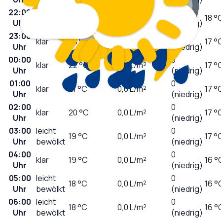
22:00
0
klar
24
°C
0,0
L/m²
18 °
Uhr
(niedrig)
23:00
0
klar
23
°C
0,0
L/m²
17 °
Uhr
(niedrig)
00:00
0
klar
22
°C
0,0
L/m²
17 °
Uhr
(niedrig)
01:00
0
klar
21
°C
0,0
L/m²
17 °
Uhr
(niedrig)
02:00
0
klar
20
°C
0,0
L/m²
17 °
Uhr
(niedrig)
03:00
leicht
0
19
°C
0,0
L/m²
17 °
Uhr
bewölkt
(niedrig)
04:00
0
klar
19
°C
0,0
L/m²
16 °
Uhr
(niedrig)
05:00
leicht
0
18
°C
0,0
L/m²
16 °
Uhr
bewölkt
(niedrig)
06:00
leicht
0
18
°C
0,0
L/m²
16 °
Uhr
bewölkt
(niedrig)