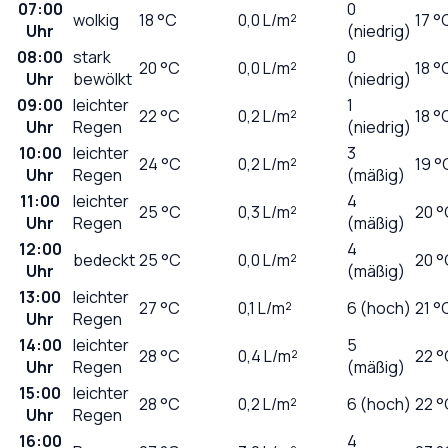
07:00
0
wolkig
18
°C
0,0
L/m²
17 °
Uhr
(niedrig)
08:00
stark
0
20
°C
0,0
L/m²
18 °
Uhr
bewölkt
(niedrig)
09:00
leichter
1
22
°C
0,2
L/m²
18 °
Uhr
Regen
(niedrig)
10:00
leichter
3
24
°C
0,2
L/m²
19 °
Uhr
Regen
(mäßig)
11:00
leichter
4
25
°C
0,3
L/m²
20 °
Uhr
Regen
(mäßig)
12:00
4
bedeckt
25
°C
0,0
L/m²
20 °
Uhr
(mäßig)
13:00
leichter
27
°C
0,1
L/m²
6 (hoch)
21 °
Uhr
Regen
14:00
leichter
5
28
°C
0,4
L/m²
22 °
Uhr
Regen
(mäßig)
15:00
leichter
28
°C
0,2
L/m²
6 (hoch)
22 °
Uhr
Regen
16:00
4