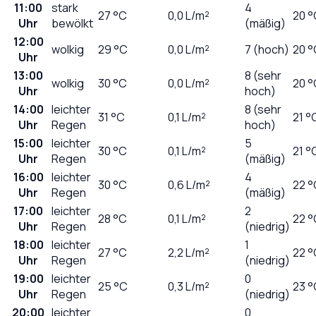
11:00
stark
4
27
°C
0,0
L/m²
20 °
Uhr
bewölkt
(mäßig)
12:00
wolkig
29
°C
0,0
L/m²
7 (hoch)
20 °
Uhr
13:00
8 (sehr
wolkig
30
°C
0,0
L/m²
20 °
Uhr
hoch)
14:00
leichter
8 (sehr
31
°C
0,1
L/m²
21 °
Uhr
Regen
hoch)
15:00
leichter
5
30
°C
0,1
L/m²
21 °
Uhr
Regen
(mäßig)
16:00
leichter
4
30
°C
0,6
L/m²
22 °
Uhr
Regen
(mäßig)
17:00
leichter
2
28
°C
0,1
L/m²
22 °
Uhr
Regen
(niedrig)
18:00
leichter
1
27
°C
2,2
L/m²
22 °
Uhr
Regen
(niedrig)
19:00
leichter
0
25
°C
0,3
L/m²
23 °
Uhr
Regen
(niedrig)
20:00
leichter
0