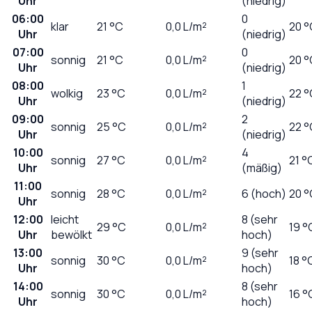
Uhr
(niedrig)
06:00
0
klar
21
°C
0,0
L/m²
20 °
Uhr
(niedrig)
07:00
0
sonnig
21
°C
0,0
L/m²
20 °
Uhr
(niedrig)
08:00
1
wolkig
23
°C
0,0
L/m²
22 °
Uhr
(niedrig)
09:00
2
sonnig
25
°C
0,0
L/m²
22 °
Uhr
(niedrig)
10:00
4
sonnig
27
°C
0,0
L/m²
21 °
Uhr
(mäßig)
11:00
sonnig
28
°C
0,0
L/m²
6 (hoch)
20 °
Uhr
12:00
leicht
8 (sehr
29
°C
0,0
L/m²
19 °
Uhr
bewölkt
hoch)
13:00
9 (sehr
sonnig
30
°C
0,0
L/m²
18 °
Uhr
hoch)
14:00
8 (sehr
sonnig
30
°C
0,0
L/m²
16 °
Uhr
hoch)