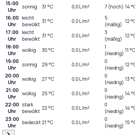
15:00
sonnig
31
°C
0,0
L/m²
7 (hoch)
14 °
Uhr
16:00
leicht
5
31
°C
0,0
L/m²
12 °
Uhr
bewölkt
(mäßig)
17:00
leicht
3
31
°C
0,0
L/m²
12 °
Uhr
bewölkt
(mäßig)
18:00
1
wolkig
30
°C
0,0
L/m²
11 °
Uhr
(niedrig)
19:00
0
sonnig
29
°C
0,0
L/m²
12 °
Uhr
(niedrig)
20:00
0
wolkig
27
°C
0,0
L/m²
13 °
Uhr
(niedrig)
21:00
0
wolkig
25
°C
0,0
L/m²
14 °
Uhr
(niedrig)
22:00
stark
0
22
°C
0,0
L/m²
14 °
Uhr
bewölkt
(niedrig)
23:00
0
bedeckt
21
°C
0,0
L/m²
15 °
Uhr
(niedrig)