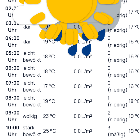
Uhr
(niedrig)
02:00
0
klar
20
°C
0,0
L/m²
17 °
Uhr
(niedrig)
03:00
0
klar
19
°C
0,0
L/m²
17 °
Uhr
(niedrig)
04:00
0
klar
19
°C
0,0
L/m²
16 °
Uhr
(niedrig)
05:00
leicht
0
18
°C
0,0
L/m²
16 °
Uhr
bewölkt
(niedrig)
06:00
leicht
0
18
°C
0,0
L/m²
16 °
Uhr
bewölkt
(niedrig)
07:00
leicht
0
17
°C
0,0
L/m²
16 °
Uhr
bewölkt
(niedrig)
08:00
leicht
1
19
°C
0,0
L/m²
18 °
Uhr
bewölkt
(niedrig)
09:00
2
wolkig
23
°C
0,0
L/m²
19 °
Uhr
(niedrig)
10:00
stark
3
25
°C
0,0
L/m²
19 °
Uhr
bewölkt
(mäßig)