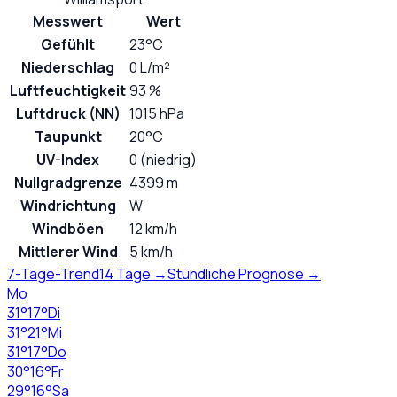
Messwert
Wert
Gefühlt
23°C
Niederschlag
0 L/m²
Luftfeuchtigkeit
93 %
Luftdruck (NN)
1015 hPa
Taupunkt
20°C
UV-Index
0 (niedrig)
Nullgradgrenze
4399 m
Windrichtung
W
Windböen
12 km/h
Mittlerer Wind
5 km/h
7-Tage-Trend
14 Tage →
Stündliche Prognose →
Mo
31
°
17
°
Di
31
°
21
°
Mi
31
°
17
°
Do
30
°
16
°
Fr
29
°
16
°
Sa