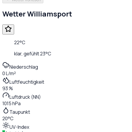
Wetter
Williamsport
22
°C
klar
, gefühlt
23
°C
Niederschlag
0 L/m²
Luftfeuchtigkeit
93 %
Luftdruck (NN)
1015 hPa
Taupunkt
20°C
UV-Index