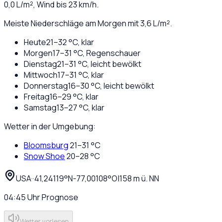
0,0
L/m², Wind bis
23
km/h.
Meiste Niederschläge am Morgen mit 3,6 L/m².
Heute
21
–
32
°C,
klar
Morgen
17
–
31
°C,
Regenschauer
Dienstag
21
–
31
°C,
leicht bewölkt
Mittwoch
17
–
31
°C,
klar
Donnerstag
16
–
30
°C,
leicht bewölkt
Freitag
16
–
29
°C,
klar
Samstag
13
–
27
°C,
klar
Wetter in der Umgebung:
Bloomsburg
21
–
31
°C
Snow Shoe
20
–
28
°C
USA
·
·
41,24119
°N
-77,00108
°O
|
158
m ü. NN
04:45
Uhr
Prognose
Wetter vorlesen