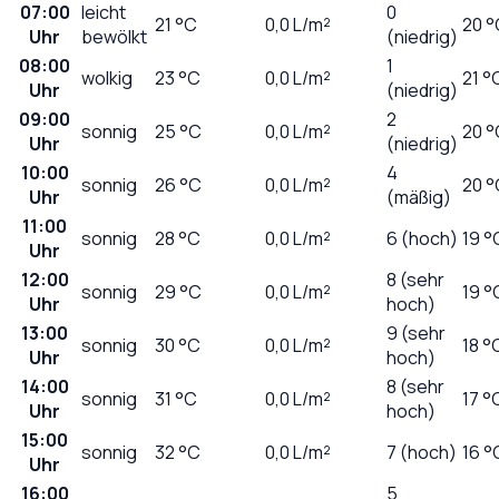
07:00
leicht
0
21
°C
0,0
L/m²
20 °
Uhr
bewölkt
(niedrig)
08:00
1
wolkig
23
°C
0,0
L/m²
21 °
Uhr
(niedrig)
09:00
2
sonnig
25
°C
0,0
L/m²
20 °
Uhr
(niedrig)
10:00
4
sonnig
26
°C
0,0
L/m²
20 °
Uhr
(mäßig)
11:00
sonnig
28
°C
0,0
L/m²
6 (hoch)
19 °
Uhr
12:00
8 (sehr
sonnig
29
°C
0,0
L/m²
19 °
Uhr
hoch)
13:00
9 (sehr
sonnig
30
°C
0,0
L/m²
18 °
Uhr
hoch)
14:00
8 (sehr
sonnig
31
°C
0,0
L/m²
17 °
Uhr
hoch)
15:00
sonnig
32
°C
0,0
L/m²
7 (hoch)
16 °
Uhr
16:00
5