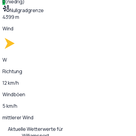
0
(
niedrig
)
Nullgradgrenze
4399 m
Wind
W
Richtung
12 km/h
Windböen
5 km/h
mittlerer Wind
Aktuelle Wetterwerte für
Williamsport