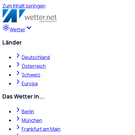
Zum Inhalt springen
Wetter
Länder
Deutschland
Österreich
Schweiz
Europa
Das Wetter in...
Berlin
München
Frankfurt am Main