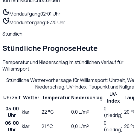
16h 19m
Mondlichtstunden
Mondaufgang
02:01 Uhr
Monduntergang
18:20 Uhr
Stündlich
Stündliche Prognose
Heute
Temperatur und Niederschlag im stündlichen Verlauf für
Williamsport
.
Stündliche Wettervorhersage für
Williamsport
: Uhrzeit, W
Niederschlag, UV-Index, Taupunkt und Nullg
UV-
Uhrzeit
Wetter
Temperatur
Niederschlag
Tau
Index
05:00
0
klar
22
°C
0,0
L/m²
20 °
Uhr
(niedrig)
06:00
0
klar
21
°C
0,0
L/m²
20 °
Uhr
(niedrig)