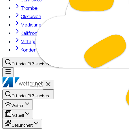
Trombe
Okklusion
Medicane
Kaltfront
Mittagshitze
Kondensstreifen
Ort oder PLZ suchen…
Ort oder PLZ suchen…
Wetter
Aktuell
Gesundheit