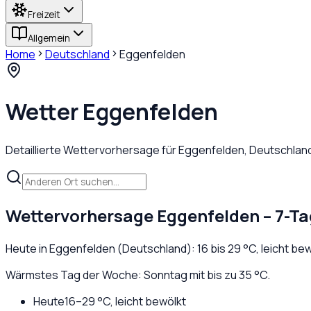
Freizeit
Allgemein
Home
Deutschland
Eggenfelden
Wetter
Eggenfelden
Detaillierte Wettervorhersage für
Eggenfelden
,
Deutschlan
Wettervorhersage
Eggenfelden
– 7-Ta
Heute in
Eggenfelden
(
Deutschland
):
16
bis
29
°C,
leicht be
Wärmstes Tag der Woche: Sonntag mit bis zu 35 °C.
Heute
16
–
29
°C,
leicht bewölkt