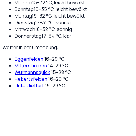
Morgen
15
–
32
°C,
leicht bewölkt
Sonntag
19
–
35
°C,
leicht bewölkt
Montag
19
–
32
°C,
leicht bewölkt
Dienstag
17
–
31
°C,
sonnig
Mittwoch
18
–
32
°C,
sonnig
Donnerstag
17
–
34
°C,
klar
Wetter in der Umgebung:
Eggenfelden
16
–
29
°C
Mitterskirchen
14
–
29
°C
Wurmannsquick
15
–
28
°C
Hebertsfelden
16
–
29
°C
Unterdietfurt
15
–
29
°C