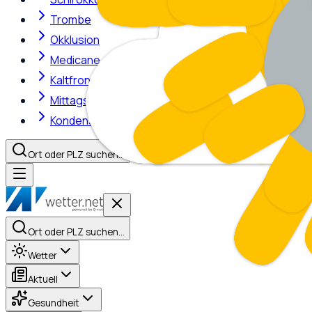
Trombe
Okklusion
Medicane
Kaltfront
Mittagshitze
Kondensstreifen
Ort oder PLZ suchen…
Ort oder PLZ suchen…
Wetter
Aktuell
Gesundheit