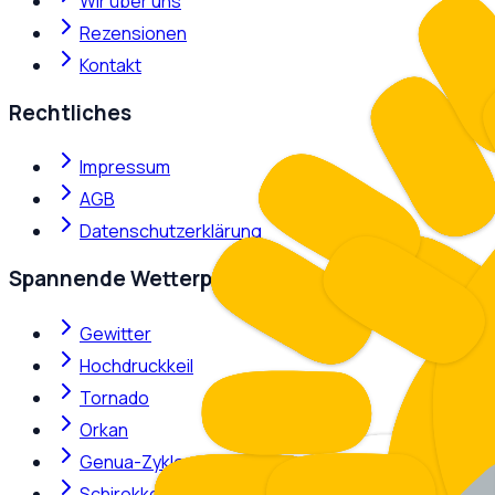
Wir über uns
Rezensionen
Kontakt
Rechtliches
Impressum
AGB
Datenschutzerklärung
Spannende Wetterphänomene
Gewitter
Hochdruckkeil
Tornado
Orkan
Genua-Zyklone
Schirokko