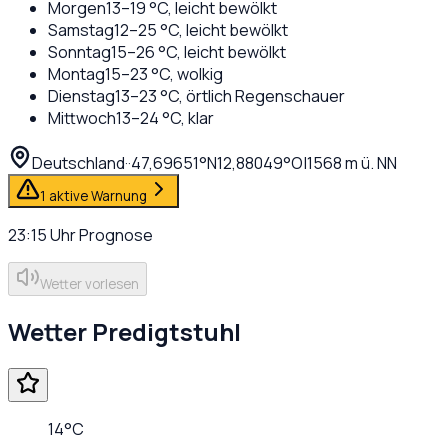
Morgen
13
–
19
°C,
leicht bewölkt
Samstag
12
–
25
°C,
leicht bewölkt
Sonntag
15
–
26
°C,
leicht bewölkt
Montag
15
–
23
°C,
wolkig
Dienstag
13
–
23
°C,
örtlich Regenschauer
Mittwoch
13
–
24
°C,
klar
Deutschland
·
·
47,69651
°N
12,88049
°O
|
1568
m ü. NN
1 aktive Warnung
23:15
Uhr
Prognose
Wetter vorlesen
Wetter
Predigtstuhl
14
°C