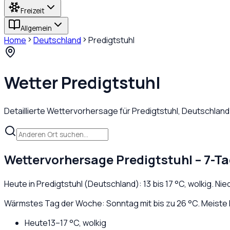
Freizeit
Allgemein
Home
Deutschland
Predigtstuhl
Wetter
Predigtstuhl
Detaillierte Wettervorhersage für
Predigtstuhl
,
Deutschland
Wettervorhersage
Predigtstuhl
– 7-T
Heute in
Predigtstuhl
(
Deutschland
):
13
bis
17
°C,
wolkig
. Ni
Wärmstes Tag der Woche: Sonntag mit bis zu 26 °C. Meiste N
Heute
13
–
17
°C,
wolkig