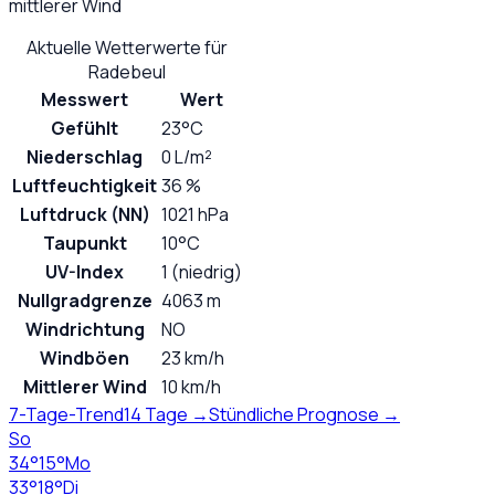
mittlerer Wind
Aktuelle Wetterwerte für
Radebeul
Messwert
Wert
Gefühlt
23°C
Niederschlag
0 L/m²
Luftfeuchtigkeit
36 %
Luftdruck (NN)
1021 hPa
Taupunkt
10°C
UV-Index
1 (niedrig)
Nullgradgrenze
4063 m
Windrichtung
NO
Windböen
23 km/h
Mittlerer Wind
10 km/h
7-Tage-Trend
14 Tage →
Stündliche Prognose →
So
34
°
15
°
Mo
33
°
18
°
Di