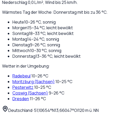
Niederschlag
0,0
L/m², Wind bis
25
km/h.
Wärmstes Tag der Woche: Donnerstag mit bis zu 36 °C.
Heute
10
–
26
°C,
sonnig
Morgen
15
–
34
°C,
leicht bewölkt
Sonntag
18
–
33
°C,
leicht bewölkt
Montag
14
–
24
°C,
sonnig
Dienstag
9
–
26
°C,
sonnig
Mittwoch
10
–
30
°C,
sonnig
Donnerstag
13
–
36
°C,
leicht bewölkt
Wetter in der Umgebung:
Radebeul
10
–
26
°C
Moritzburg (Sachsen)
10
–
25
°C
Pesterwitz
10
–
25
°C
Coswig (Sachsen)
9
–
26
°C
Dresden
11
–
26
°C
Deutschland
·
·
51,10654
°N
13,66047
°O
|
120
m ü. NN