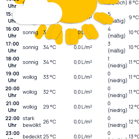
sonnig
32
°C
0,0
L/m²
6 (hoch)
8 °C
Uhr
15:00
5
sonnig
33
°C
0,0
L/m²
9 °C
Uhr
(mäßig)
16:00
4
sonnig
34
°C
0,0
L/m²
10 °
Uhr
(mäßig)
17:00
3
sonnig
34
°C
0,0
L/m²
10 °
Uhr
(mäßig)
18:00
1
sonnig
34
°C
0,0
L/m²
11 °
Uhr
(niedrig)
19:00
0
wolkig
33
°C
0,0
L/m²
11 °
Uhr
(niedrig)
20:00
0
wolkig
32
°C
0,0
L/m²
11 °
Uhr
(niedrig)
21:00
0
wolkig
29
°C
0,0
L/m²
12 °
Uhr
(niedrig)
22:00
stark
0
26
°C
0,0
L/m²
12 °
Uhr
bewölkt
(niedrig)
23:00
0
bedeckt
25
°C
0,0
L/m²
13 °