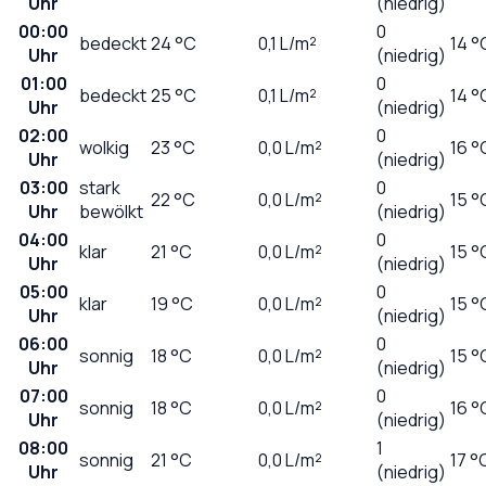
Uhr
(niedrig)
00:00
0
bedeckt
24
°C
0,1
L/m²
14 °
Uhr
(niedrig)
01:00
0
bedeckt
25
°C
0,1
L/m²
14 °
Uhr
(niedrig)
02:00
0
wolkig
23
°C
0,0
L/m²
16 °
Uhr
(niedrig)
03:00
stark
0
22
°C
0,0
L/m²
15 °
Uhr
bewölkt
(niedrig)
04:00
0
klar
21
°C
0,0
L/m²
15 °
Uhr
(niedrig)
05:00
0
klar
19
°C
0,0
L/m²
15 °
Uhr
(niedrig)
06:00
0
sonnig
18
°C
0,0
L/m²
15 °
Uhr
(niedrig)
07:00
0
sonnig
18
°C
0,0
L/m²
16 °
Uhr
(niedrig)
08:00
1
sonnig
21
°C
0,0
L/m²
17 °
Uhr
(niedrig)