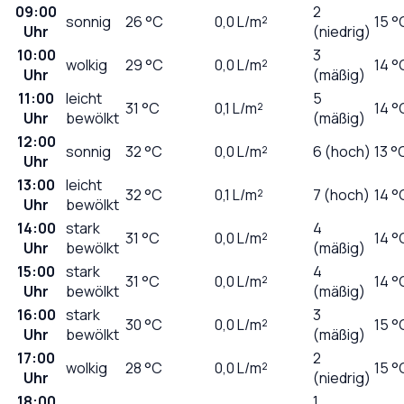
09:00
2
sonnig
26
°C
0,0
L/m²
15 °
Uhr
(niedrig)
10:00
3
wolkig
29
°C
0,0
L/m²
14 °
Uhr
(mäßig)
11:00
leicht
5
31
°C
0,1
L/m²
14 °
Uhr
bewölkt
(mäßig)
12:00
sonnig
32
°C
0,0
L/m²
6 (hoch)
13 °
Uhr
13:00
leicht
32
°C
0,1
L/m²
7 (hoch)
14 °
Uhr
bewölkt
14:00
stark
4
31
°C
0,0
L/m²
14 °
Uhr
bewölkt
(mäßig)
15:00
stark
4
31
°C
0,0
L/m²
14 °
Uhr
bewölkt
(mäßig)
16:00
stark
3
30
°C
0,0
L/m²
15 °
Uhr
bewölkt
(mäßig)
17:00
2
wolkig
28
°C
0,0
L/m²
15 °
Uhr
(niedrig)
18:00
1