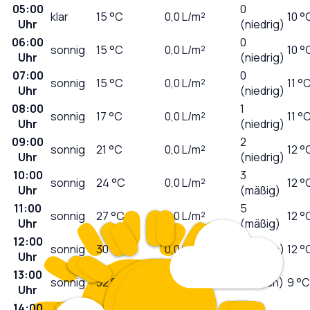
05:00
0
klar
15
°C
0,0
L/m²
10 °
Uhr
(niedrig)
06:00
0
sonnig
15
°C
0,0
L/m²
10 °
Uhr
(niedrig)
07:00
0
sonnig
15
°C
0,0
L/m²
11 °
Uhr
(niedrig)
08:00
1
sonnig
17
°C
0,0
L/m²
11 °
Uhr
(niedrig)
09:00
2
sonnig
21
°C
0,0
L/m²
12 °
Uhr
(niedrig)
10:00
3
sonnig
24
°C
0,0
L/m²
12 °
Uhr
(mäßig)
11:00
5
sonnig
27
°C
0,0
L/m²
12 °
Uhr
(mäßig)
12:00
sonnig
30
°C
0,0
L/m²
6 (hoch)
12 °
Uhr
13:00
sonnig
32
°C
0,0
L/m²
7 (hoch)
9 °C
Uhr
14:00