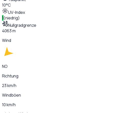
10°C
UV-Index
1
(
niedrig
)
Nullgradgrenze
4063 m
Wind
NO
Richtung
23 km/h
Windböen
10 km/h