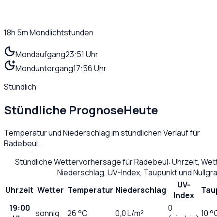
18h 5m
Mondlichtstunden
Mondaufgang
23:51 Uhr
Monduntergang
17:56 Uhr
Stündlich
Stündliche Prognose
Heute
Temperatur und Niederschlag im stündlichen Verlauf für
Radebeul
.
Stündliche Wettervorhersage für
Radebeul
: Uhrzeit, We
Niederschlag, UV-Index, Taupunkt und Nullg
UV-
Uhrzeit
Wetter
Temperatur
Niederschlag
Tau
Index
19:00
0
sonnig
26
°C
0,0
L/m²
10 °