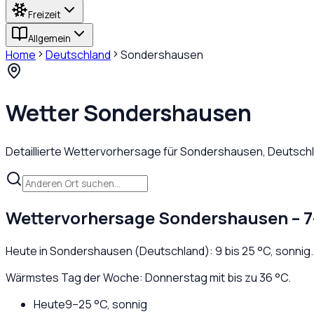
Freizeit
Allgemein
Home
Deutschland
Sondershausen
Wetter
Sondershausen
Detaillierte Wettervorhersage für
Sondershausen
,
Deutsch
Wettervorhersage
Sondershausen
– 7
Heute in
Sondershausen
(
Deutschland
):
9
bis
25
°C,
sonnig
Wärmstes Tag der Woche: Donnerstag mit bis zu 36 °C.
Heute
9
–
25
°C,
sonnig