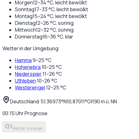
Morgen
12
–
34
°C,
leicht bewölkt
Sonntag
17
–
33
°C,
leicht bewölkt
Montag
15
–
24
°C,
leicht bewölkt
Dienstag
12
–
26
°C,
sonnig
Mittwoch
12
–
32
°C,
sonnig
Donnerstag
16
–
36
°C,
klar
Wetter in der Umgebung:
Hamma
9
–
25
°C
Hohenebra
10
–
25
°C
Niederspier
11
–
26
°C
Uthleben
10
–
26
°C
Westerengel
12
–
25
°C
Deutschland
·
·
51,36973
°N
10,87011
°O
|
190
m ü. NN
00:15
Uhr
Prognose
Wetter vorlesen