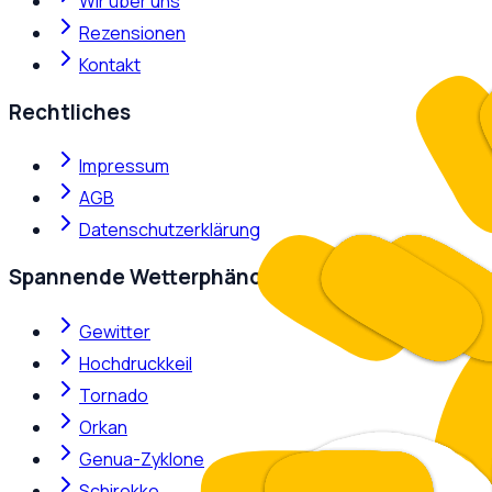
Wir über uns
Rezensionen
Kontakt
Rechtliches
Impressum
AGB
Datenschutzerklärung
Spannende Wetterphänomene
Gewitter
Hochdruckkeil
Tornado
Orkan
Genua-Zyklone
Schirokko