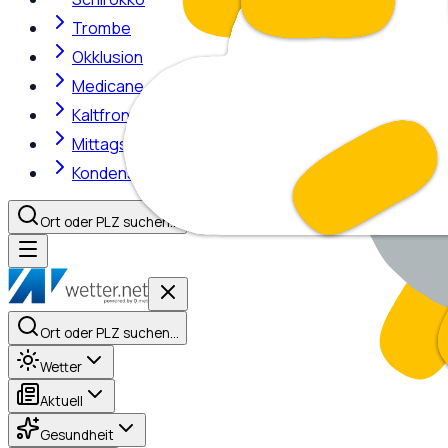
Trombe
Okklusion
Medicane
Kaltfront
Mittagshitze
Kondensstreifen
Ort oder PLZ suchen…
Ort oder PLZ suchen…
Wetter
Aktuell
Gesundheit