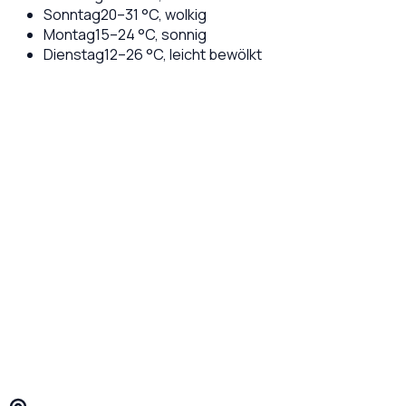
Sonntag
20
–
31
°C,
wolkig
Montag
15
–
24
°C,
sonnig
Dienstag
12
–
26
°C,
leicht bewölkt