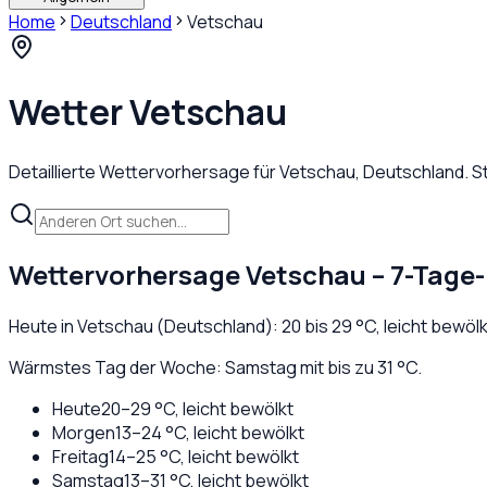
Home
Deutschland
Vetschau
Wetter
Vetschau
Detaillierte Wettervorhersage für
Vetschau
,
Deutschland
. 
Wettervorhersage
Vetschau
– 7-Tage-
Heute in
Vetschau
(
Deutschland
):
20
bis
29
°C,
leicht bewölk
Wärmstes Tag der Woche: Samstag mit bis zu 31 °C.
Heute
20
–
29
°C,
leicht bewölkt
Morgen
13
–
24
°C,
leicht bewölkt
Freitag
14
–
25
°C,
leicht bewölkt
Samstag
13
–
31
°C,
leicht bewölkt