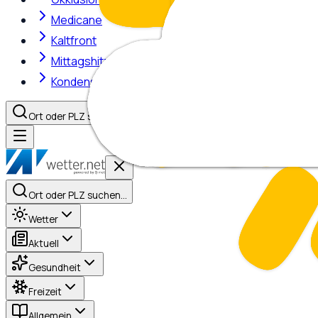
Medicane
Kaltfront
Mittagshitze
Kondensstreifen
Ort oder PLZ suchen…
Ort oder PLZ suchen…
Wetter
Aktuell
Gesundheit
Freizeit
Allgemein