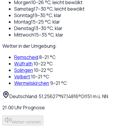
Morgen
10
–
26
°C,
leicht bewölkt
Samstag
17
–
30
°C,
leicht bewölkt
Sonntag
19
–
30
°C,
klar
Montag
15
–
25
°C,
klar
Dienstag
13
–
30
°C,
klar
Mittwoch
15
–
35
°C,
klar
Wetter in der Umgebung:
Remscheid
8
–
21
°C
Wülfrath
10
–
22
°C
Solingen
10
–
22
°C
Velbert
10
–
21
°C
Wermelskirchen
9
–
21
°C
Deutschland
·
·
51,25627
°N
7,14816
°O
|
151
m ü. NN
21:00
Uhr
Prognose
Wetter vorlesen