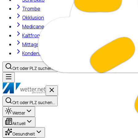
Trombe
Okklusion
Medicane
Kaltfront
Mittagshitze
Kondensstreifen
Ort oder PLZ suchen…
Ort oder PLZ suchen…
Wetter
Aktuell
Gesundheit