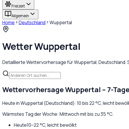
Freizeit
Allgemein
Home
Deutschland
Wuppertal
Wetter
Wuppertal
Detaillierte Wettervorhersage für
Wuppertal
,
Deutschland
.
Wettervorhersage
Wuppertal
– 7-Tag
Heute in
Wuppertal
(
Deutschland
):
10
bis
22
°C,
leicht bewöl
Wärmstes Tag der Woche: Mittwoch mit bis zu 35 °C.
Heute
10
–
22
°C,
leicht bewölkt