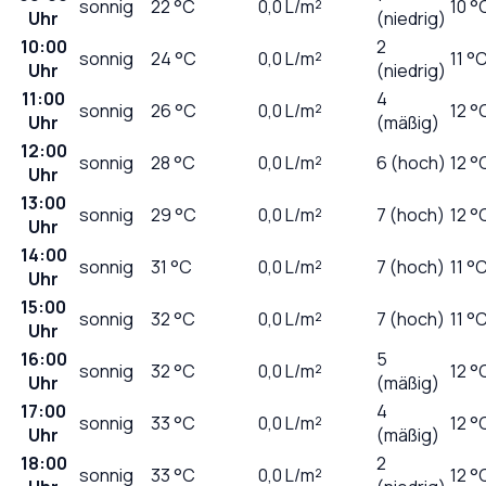
sonnig
22
°C
0,0
L/m²
10 °
Uhr
(niedrig)
10:00
2
sonnig
24
°C
0,0
L/m²
11 °
Uhr
(niedrig)
11:00
4
sonnig
26
°C
0,0
L/m²
12 °
Uhr
(mäßig)
12:00
sonnig
28
°C
0,0
L/m²
6 (hoch)
12 °
Uhr
13:00
sonnig
29
°C
0,0
L/m²
7 (hoch)
12 °
Uhr
14:00
sonnig
31
°C
0,0
L/m²
7 (hoch)
11 °
Uhr
15:00
sonnig
32
°C
0,0
L/m²
7 (hoch)
11 °
Uhr
16:00
5
sonnig
32
°C
0,0
L/m²
12 °
Uhr
(mäßig)
17:00
4
sonnig
33
°C
0,0
L/m²
12 °
Uhr
(mäßig)
18:00
2
sonnig
33
°C
0,0
L/m²
12 °