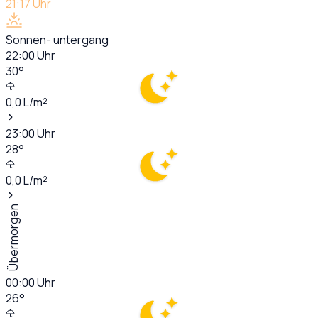
21:17
Uhr
Sonnen- untergang
22:00
Uhr
30
°
0,0
L/m²
23:00
Uhr
28
°
0,0
L/m²
Übermorgen
00:00
Uhr
26
°