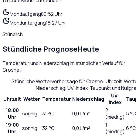
17h 34m
Mondlichtstunden
Mondaufgang
00:52 Uhr
Monduntergang
18:27 Uhr
Stündlich
Stündliche Prognose
Heute
Temperatur und Niederschlag im stündlichen Verlauf für
Crosne
.
Stündliche Wettervorhersage für
Crosne
: Uhrzeit, Wet
Niederschlag, UV-Index, Taupunkt und Nullg
UV-
Uhrzeit
Wetter
Temperatur
Niederschlag
Tau
Index
18:00
2
sonnig
31
°C
0,0
L/m²
5 °C
Uhr
(niedrig)
19:00
1
sonnig
32
°C
0,0
L/m²
6 °C
Uhr
(niedrig)