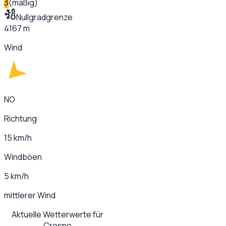
3
(
mäßig
)
Nullgradgrenze
4167 m
Wind
NO
Richtung
15 km/h
Windböen
5 km/h
mittlerer Wind
Aktuelle Wetterwerte für
Crosne