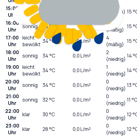
Uhr
15:00
sonnig
32
°C
0,0
L/m²
7 (hoch)
15 °
Uhr
16:00
5
sonnig
33
°C
0,0
L/m²
15 °
Uhr
(mäßig)
17:00
leicht
4
34
°C
0,0
L/m²
15 °
Uhr
bewölkt
(mäßig)
18:00
2
sonnig
34
°C
0,0
L/m²
14 °
Uhr
(niedrig)
19:00
leicht
1
34
°C
0,0
L/m²
14 °
Uhr
bewölkt
(niedrig)
20:00
0
sonnig
34
°C
0,0
L/m²
13 °
Uhr
(niedrig)
21:00
0
sonnig
32
°C
0,0
L/m²
11 °
Uhr
(niedrig)
22:00
0
klar
30
°C
0,0
L/m²
12 °
Uhr
(niedrig)
23:00
0
klar
28
°C
0,0
L/m²
12 °
Uhr
(niedrig)