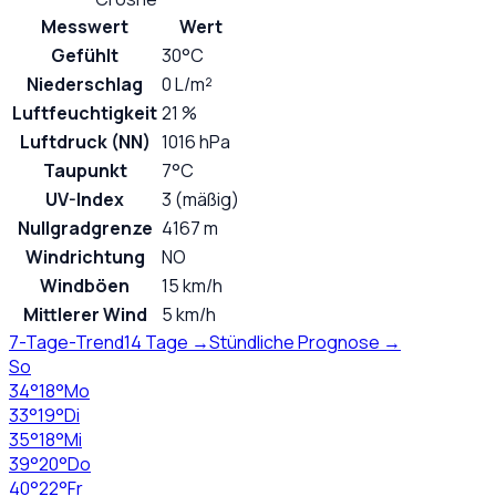
Messwert
Wert
Gefühlt
30°C
Niederschlag
0 L/m²
Luftfeuchtigkeit
21 %
Luftdruck (NN)
1016 hPa
Taupunkt
7°C
UV-Index
3 (mäßig)
Nullgradgrenze
4167 m
Windrichtung
NO
Windböen
15 km/h
Mittlerer Wind
5 km/h
7-Tage-Trend
14 Tage →
Stündliche Prognose →
So
34
°
18
°
Mo
33
°
19
°
Di
35
°
18
°
Mi
39
°
20
°
Do
40
°
22
°
Fr