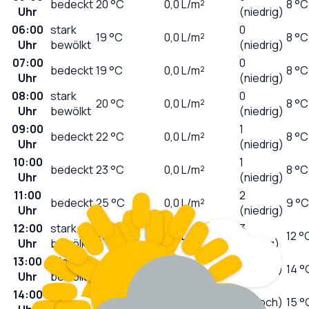
bedeckt
20
°C
0,0
L/m²
8 °C
Uhr
(niedrig)
06:00
stark
0
19
°C
0,0
L/m²
8 °C
Uhr
bewölkt
(niedrig)
07:00
0
bedeckt
19
°C
0,0
L/m²
8 °C
Uhr
(niedrig)
08:00
stark
0
20
°C
0,0
L/m²
8 °C
Uhr
bewölkt
(niedrig)
09:00
1
bedeckt
22
°C
0,0
L/m²
8 °C
Uhr
(niedrig)
10:00
1
bedeckt
23
°C
0,0
L/m²
8 °C
Uhr
(niedrig)
11:00
2
bedeckt
25
°C
0,0
L/m²
9 °C
Uhr
(niedrig)
12:00
stark
3
25
°C
0,0
L/m²
12 °
Uhr
bewölkt
(mäßig)
13:00
leicht
28
°C
0,0
L/m²
7 (hoch)
14 °
Uhr
bewölkt
14:00
sonnig
30
°C
0,0
L/m²
7 (hoch)
15 °