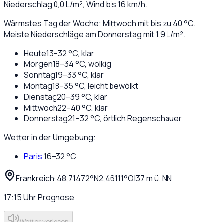
Niederschlag
0,0
L/m², Wind bis
16
km/h.
Wärmstes Tag der Woche: Mittwoch mit bis zu 40 °C.
Meiste Niederschläge am Donnerstag mit 1,9 L/m².
Heute
13
–
32
°C,
klar
Morgen
18
–
34
°C,
wolkig
Sonntag
19
–
33
°C,
klar
Montag
18
–
35
°C,
leicht bewölkt
Dienstag
20
–
39
°C,
klar
Mittwoch
22
–
40
°C,
klar
Donnerstag
21
–
32
°C,
örtlich Regenschauer
Wetter in der Umgebung:
Paris
16
–
32
°C
Frankreich
·
·
48,71472
°N
2,46111
°O
|
37
m ü. NN
17:15
Uhr
Prognose
Wetter vorlesen