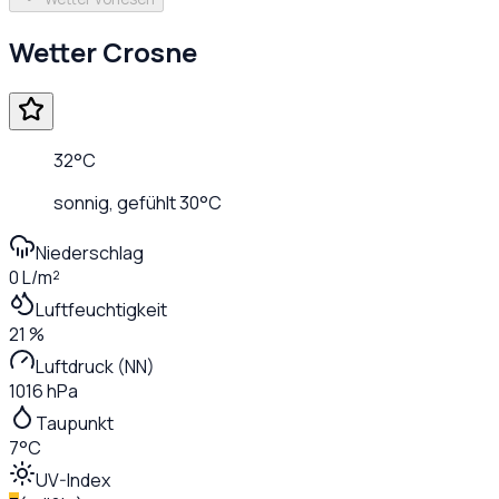
Wetter
Crosne
32
°C
sonnig
, gefühlt
30
°C
Niederschlag
0 L/m²
Luftfeuchtigkeit
21 %
Luftdruck (NN)
1016 hPa
Taupunkt
7°C
UV-Index