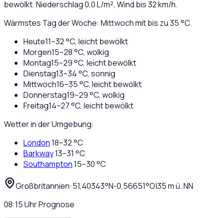
bewölkt
. Niederschlag
0,0
L/m², Wind bis
32
km/h.
Wärmstes Tag der Woche: Mittwoch mit bis zu 35 °C.
Heute
11
–
32
°C,
leicht bewölkt
Morgen
15
–
28
°C,
wolkig
Montag
15
–
29
°C,
leicht bewölkt
Dienstag
13
–
34
°C,
sonnig
Mittwoch
16
–
35
°C,
leicht bewölkt
Donnerstag
19
–
29
°C,
wolkig
Freitag
14
–
27
°C,
leicht bewölkt
Wetter in der Umgebung:
London
18
–
32
°C
Barkway
13
–
31
°C
Southampton
15
–
30
°C
Großbritannien
·
·
51,40343
°N
-0,56651
°O
|
35
m ü. NN
08:15
Uhr
Prognose