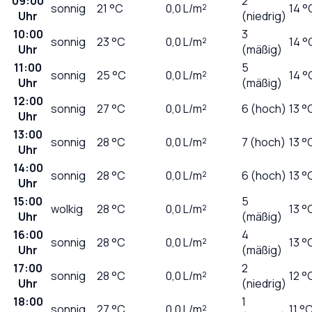
09:00
2
sonnig
21
°C
0,0
L/m²
14 °
Uhr
(niedrig)
10:00
3
sonnig
23
°C
0,0
L/m²
14 °
Uhr
(mäßig)
11:00
5
sonnig
25
°C
0,0
L/m²
14 °
Uhr
(mäßig)
12:00
sonnig
27
°C
0,0
L/m²
6 (hoch)
13 °
Uhr
13:00
sonnig
28
°C
0,0
L/m²
7 (hoch)
13 °
Uhr
14:00
sonnig
28
°C
0,0
L/m²
6 (hoch)
13 °
Uhr
15:00
5
wolkig
28
°C
0,0
L/m²
13 °
Uhr
(mäßig)
16:00
4
sonnig
28
°C
0,0
L/m²
13 °
Uhr
(mäßig)
17:00
2
sonnig
28
°C
0,0
L/m²
12 °
Uhr
(niedrig)
18:00
1
sonnig
27
°C
0,0
L/m²
11 °