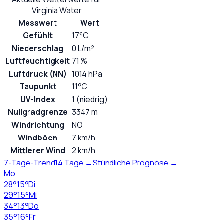
Virginia Water
Messwert
Wert
Gefühlt
17°C
Niederschlag
0 L/m²
Luftfeuchtigkeit
71 %
Luftdruck (NN)
1014 hPa
Taupunkt
11°C
UV-Index
1 (niedrig)
Nullgradgrenze
3347 m
Windrichtung
NO
Windböen
7 km/h
Mittlerer Wind
2 km/h
7-Tage-Trend
14 Tage →
Stündliche Prognose →
Mo
28
°
15
°
Di
29
°
15
°
Mi
34
°
13
°
Do
35
°
16
°
Fr