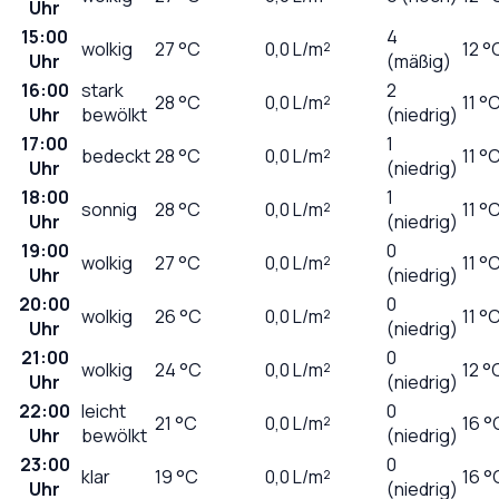
Uhr
15:00
4
wolkig
27
°C
0,0
L/m²
12 °
Uhr
(mäßig)
16:00
stark
2
28
°C
0,0
L/m²
11 °
Uhr
bewölkt
(niedrig)
17:00
1
bedeckt
28
°C
0,0
L/m²
11 °
Uhr
(niedrig)
18:00
1
sonnig
28
°C
0,0
L/m²
11 °
Uhr
(niedrig)
19:00
0
wolkig
27
°C
0,0
L/m²
11 °
Uhr
(niedrig)
20:00
0
wolkig
26
°C
0,0
L/m²
11 °
Uhr
(niedrig)
21:00
0
wolkig
24
°C
0,0
L/m²
12 °
Uhr
(niedrig)
22:00
leicht
0
21
°C
0,0
L/m²
16 °
Uhr
bewölkt
(niedrig)
23:00
0
klar
19
°C
0,0
L/m²
16 °
Uhr
(niedrig)