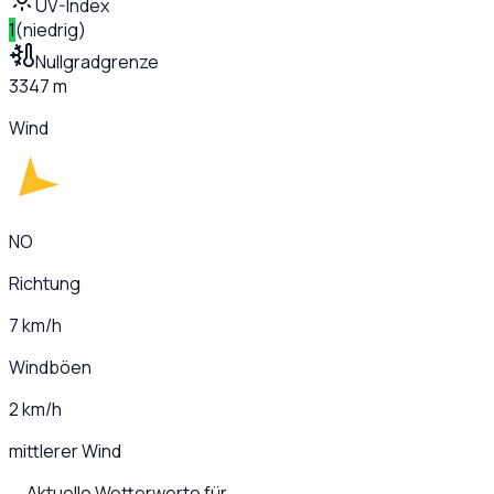
UV-Index
1
(
niedrig
)
Nullgradgrenze
3347 m
Wind
NO
Richtung
7 km/h
Windböen
2 km/h
mittlerer Wind
Aktuelle Wetterwerte für