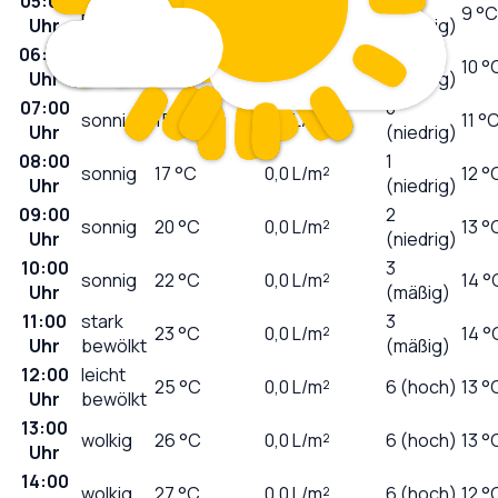
05:00
0
klar
15
°C
0,0
L/m²
9 °C
Uhr
(niedrig)
06:00
0
sonnig
15
°C
0,0
L/m²
10 °
Uhr
(niedrig)
07:00
0
sonnig
15
°C
0,0
L/m²
11 °
Uhr
(niedrig)
08:00
1
sonnig
17
°C
0,0
L/m²
12 °
Uhr
(niedrig)
09:00
2
sonnig
20
°C
0,0
L/m²
13 °
Uhr
(niedrig)
10:00
3
sonnig
22
°C
0,0
L/m²
14 °
Uhr
(mäßig)
11:00
stark
3
23
°C
0,0
L/m²
14 °
Uhr
bewölkt
(mäßig)
12:00
leicht
25
°C
0,0
L/m²
6 (hoch)
13 °
Uhr
bewölkt
13:00
wolkig
26
°C
0,0
L/m²
6 (hoch)
13 °
Uhr
14:00
wolkig
27
°C
0,0
L/m²
6 (hoch)
12 °