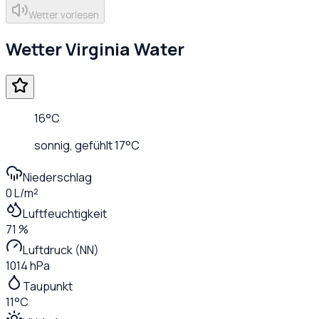
Wetter vorlesen
Wetter
Virginia Water
16
°C
sonnig
, gefühlt
17
°C
Niederschlag
0 L/m²
Luftfeuchtigkeit
71 %
Luftdruck (NN)
1014 hPa
Taupunkt
11°C