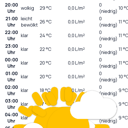
20:00
0
wolkig
29
°C
0,0
L/m²
10 °
Uhr
(niedrig)
21:00
leicht
0
26
°C
0,0
L/m²
11 °
Uhr
bewölkt
(niedrig)
22:00
0
klar
24
°C
0,0
L/m²
11 °
Uhr
(niedrig)
23:00
0
klar
22
°C
0,0
L/m²
11 °
Uhr
(niedrig)
00:00
0
klar
20
°C
0,0
L/m²
11 °
Uhr
(niedrig)
01:00
0
klar
20
°C
0,0
L/m²
10 °
Uhr
(niedrig)
02:00
0
klar
18
°C
0,0
L/m²
9 °C
Uhr
(niedrig)
03:00
0
klar
17
°C
0,0
L/m²
9 °C
Uhr
(niedrig)
04:00
0
klar
16
°C
0,0
L/m²
9 °C
Uhr
(niedrig)