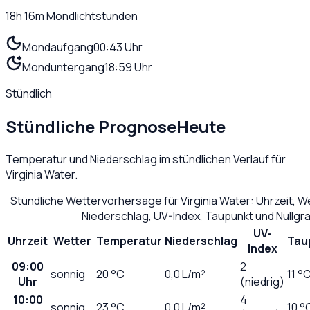
18h 16m
Mondlichtstunden
Mondaufgang
00:43 Uhr
Monduntergang
18:59 Uhr
Stündlich
Stündliche Prognose
Heute
Temperatur und Niederschlag im stündlichen Verlauf für
Virginia Water
.
Stündliche Wettervorhersage für
Virginia Water
: Uhrzeit, 
Niederschlag, UV-Index, Taupunkt und Nullg
UV-
Uhrzeit
Wetter
Temperatur
Niederschlag
Tau
Index
09:00
2
sonnig
20
°C
0,0
L/m²
11 °
Uhr
(niedrig)
10:00
4
sonnig
23
°C
0,0
L/m²
10 °