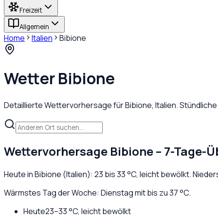
Freizeit
Allgemein
Home
Italien
Bibione
Wetter
Bibione
Detaillierte Wettervorhersage für
Bibione
,
Italien
. Stündlich
Wettervorhersage
Bibione
– 7-Tage-Ü
Heute in
Bibione
(
Italien
):
23
bis
33
°C,
leicht bewölkt
. Niede
Wärmstes Tag der Woche: Dienstag mit bis zu 37 °C.
Heute
23
–
33
°C,
leicht bewölkt