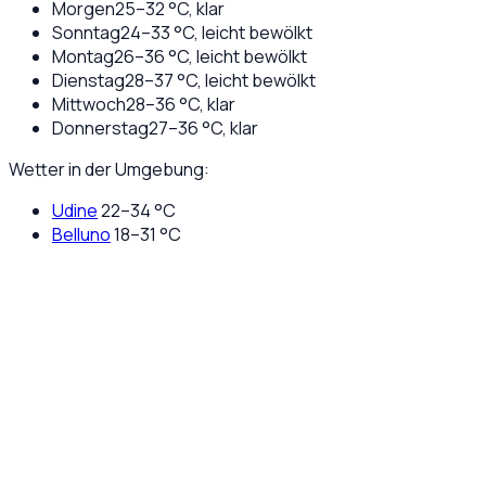
Morgen
25
–
32
°C,
klar
Sonntag
24
–
33
°C,
leicht bewölkt
Montag
26
–
36
°C,
leicht bewölkt
Dienstag
28
–
37
°C,
leicht bewölkt
Mittwoch
28
–
36
°C,
klar
Donnerstag
27
–
36
°C,
klar
Wetter in der Umgebung:
Udine
22
–
34
°C
Belluno
18
–
31
°C