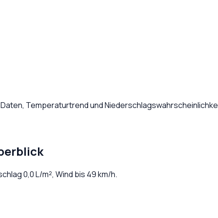
e Daten, Temperaturtrend und Niederschlagswahrscheinlichkei
berblick
rschlag
0,0
L/m², Wind bis
49
km/h.