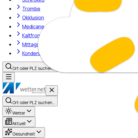
Trombe
Okklusion
Medicane
Kaltfront
Mittagshitze
Kondensstreifen
Ort oder PLZ suchen…
Ort oder PLZ suchen…
Wetter
Aktuell
Gesundheit