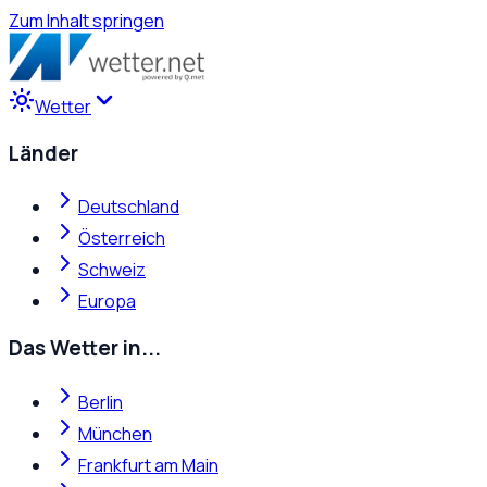
Zum Inhalt springen
Wetter
Länder
Deutschland
Österreich
Schweiz
Europa
Das Wetter in...
Berlin
München
Frankfurt am Main