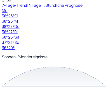
21:00
7-Tage-Trend
14 Tage →
Stündliche Prognose →
Mo
38
°
25
°
Di
38
°
25
°
Mi
38
°
27
°
Do
38
°
27
°
Fr
38
°
25
°
Sa
37
°
23
°
So
36
°
20
°
Sonnen-/Mondereignisse