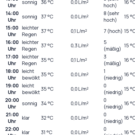
sonnig
36
°C
0,0
L/m²
16 °
Uhr
hoch)
14:00
8 (sehr
sonnig
37
°C
0,0
L/m²
15 °
Uhr
hoch)
15:00
leichter
37
°C
0,1
L/m²
7 (hoch)
15 °
Uhr
Regen
16:00
leichter
5
37
°C
0,3
L/m²
15 °
Uhr
Regen
(mäßig)
17:00
leichter
3
35
°C
0,1
L/m²
16 °
Uhr
Regen
(mäßig)
18:00
leicht
1
35
°C
0,0
L/m²
16 °
Uhr
bewölkt
(niedrig)
19:00
leicht
0
35
°C
0,0
L/m²
15 °
Uhr
bewölkt
(niedrig)
20:00
0
sonnig
34
°C
0,0
L/m²
16 °
Uhr
(niedrig)
21:00
0
klar
32
°C
0,0
L/m²
16 °
Uhr
(niedrig)
22:00
0
klar
31
°C
0,0
L/m²
16 °