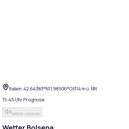
Italien
·
·
42,64383
°N
11,98506
°O
|
314
m ü. NN
15:45
Uhr
Prognose
Wetter vorlesen
Wetter
Bolsena