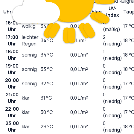
Niederschlag, UV-Index, Taupunkt und Nullgr
UV-
Uhrzeit
Wetter
Temperatur
Niederschlag
Tau
Index
16:00
4
wolkig
34
°C
0,0
L/m²
17 °
Uhr
(mäßig)
17:00
leichter
2
34
°C
0,1
L/m²
18 °
Uhr
Regen
(niedrig)
18:00
1
sonnig
34
°C
0,0
L/m²
18 °
Uhr
(niedrig)
19:00
0
sonnig
33
°C
0,0
L/m²
18 °
Uhr
(niedrig)
20:00
0
sonnig
32
°C
0,0
L/m²
17 °
Uhr
(niedrig)
21:00
0
klar
31
°C
0,0
L/m²
17 °
Uhr
(niedrig)
22:00
0
klar
30
°C
0,0
L/m²
17 °
Uhr
(niedrig)
23:00
0
klar
29
°C
0,0
L/m²
18 °
Uhr
(niedrig)