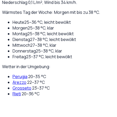
Niederschlag
0,1
L/m², Wind bis
34
km/h.
Wärmstes Tag der Woche: Morgen mit bis zu 38 °C.
Heute
25
–
36
°C,
leicht bewölkt
Morgen
25
–
38
°C,
klar
Montag
25
–
38
°C,
leicht bewölkt
Dienstag
27
–
38
°C,
leicht bewölkt
Mittwoch
27
–
38
°C,
klar
Donnerstag
25
–
38
°C,
klar
Freitag
23
–
37
°C,
leicht bewölkt
Wetter in der Umgebung:
Perugia
20
–
35
°C
Arezzo
22
–
37
°C
Grosseto
23
–
37
°C
Rieti
20
–
36
°C