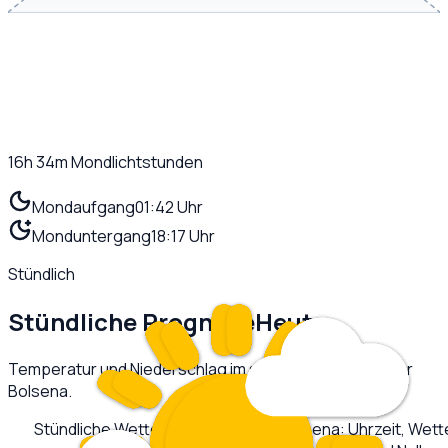
16h 34m
Mondlichtstunden
Mondaufgang
01:42 Uhr
Monduntergang
18:17 Uhr
Stündlich
Stündliche Prognose
Heute
Temperatur und Niederschlag im stündlichen Verlauf für
Bolsena
.
Stündliche Wettervorhersage für
Bolsena
: Uhrzeit, Wet