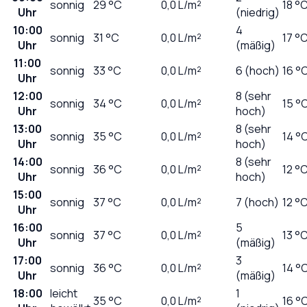
sonnig
29
°C
0,0
L/m²
18 °
Uhr
(niedrig)
10:00
4
sonnig
31
°C
0,0
L/m²
17 °
Uhr
(mäßig)
11:00
sonnig
33
°C
0,0
L/m²
6 (hoch)
16 °
Uhr
12:00
8 (sehr
sonnig
34
°C
0,0
L/m²
15 °
Uhr
hoch)
13:00
8 (sehr
sonnig
35
°C
0,0
L/m²
14 °
Uhr
hoch)
14:00
8 (sehr
sonnig
36
°C
0,0
L/m²
12 °
Uhr
hoch)
15:00
sonnig
37
°C
0,0
L/m²
7 (hoch)
12 °
Uhr
16:00
5
sonnig
37
°C
0,0
L/m²
13 °
Uhr
(mäßig)
17:00
3
sonnig
36
°C
0,0
L/m²
14 °
Uhr
(mäßig)
18:00
leicht
1
35
°C
0,0
L/m²
16 °