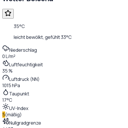
35
°C
leicht bewölkt
, gefühlt
33
°C
Niederschlag
0 L/m²
Luftfeuchtigkeit
35 %
Luftdruck (NN)
1015 hPa
Taupunkt
17°C
UV-Index
5
(
mäßig
)
Nullgradgrenze