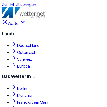
Zum Inhalt springen
Wetter
Länder
Deutschland
Österreich
Schweiz
Europa
Das Wetter in...
Berlin
München
Frankfurt am Main