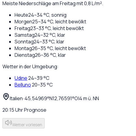
Meiste Niederschläge am Freitag mit 0,8 L/m².
Heute
24
–
34
°C,
sonnig
Morgen
25
–
34
°C,
leicht bewölkt
Freitag
23
–
33
°C,
leicht bewölkt
Samstag
24
–
32
°C,
klar
Sonntag
24
–
33
°C,
klar
Montag
26
–
35
°C,
leicht bewölkt
Dienstag
26
–
36
°C,
klar
Wetter in der Umgebung:
Udine
24
–
39
°C
Belluno
20
–
35
°C
Italien
·
·
45,54969
°N
12,76591
°O
|
4
m ü. NN
20:15
Uhr
Prognose
Wetter vorlesen