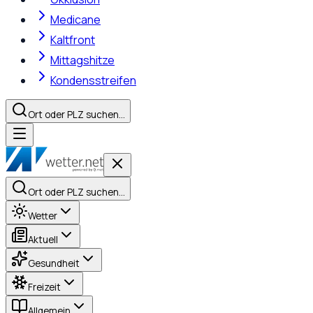
Medicane
Kaltfront
Mittagshitze
Kondensstreifen
Ort oder PLZ suchen…
Ort oder PLZ suchen…
Wetter
Aktuell
Gesundheit
Freizeit
Allgemein