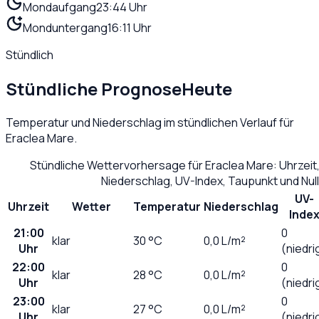
Mondaufgang
23:44 Uhr
Monduntergang
16:11 Uhr
Stündlich
Stündliche Prognose
Heute
Temperatur und Niederschlag im stündlichen Verlauf für
Eraclea Mare
.
Stündliche Wettervorhersage für
Eraclea Mare
: Uhrzei
Niederschlag, UV-Index, Taupunkt und Nu
UV-
Uhrzeit
Wetter
Temperatur
Niederschlag
Inde
21:00
0
klar
30
°C
0,0
L/m²
Uhr
(niedri
22:00
0
klar
28
°C
0,0
L/m²
Uhr
(niedri
23:00
0
klar
27
°C
0,0
L/m²
Uhr
(niedri