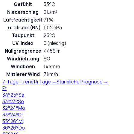
Gefühlt
33°C
Niederschlag
0 L/m²
Luftfeuchtigkeit
71 %
Luftdruck (NN)
1012 hPa
Taupunkt
25°C
UV-Index
0 (niedrig)
Nullgradgrenze
4459 m
Windrichtung
SO
Windböen
14 km/h
Mittlerer Wind
7 km/h
7-Tage-Trend
14 Tage →
Stündliche Prognose →
Fr
34
°
25
°
Sa
33
°
23
°
So
32
°
24
°
Mo
33
°
24
°
Di
35
°
26
°
Mi
36
°
26
°
Do