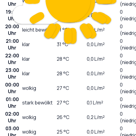
wolkig
34
°C
0,0
L/m²
Uhr
(niedri
19:00
0
wolkig
33
°C
0,0
L/m²
Uhr
(niedri
20:00
0
leicht bewölkt
31
°C
0,0
L/m²
Uhr
(niedri
21:00
0
klar
31
°C
0,0
L/m²
Uhr
(niedri
22:00
0
klar
28
°C
0,0
L/m²
Uhr
(niedri
23:00
0
klar
28
°C
0,0
L/m²
Uhr
(niedri
00:00
0
wolkig
27
°C
0,0
L/m²
Uhr
(niedri
01:00
0
stark bewölkt
27
°C
0,1
L/m²
Uhr
(niedri
02:00
0
wolkig
26
°C
0,2
L/m²
Uhr
(niedri
03:00
0
wolkig
25
°C
0,0
L/m²
Uhr
(niedri