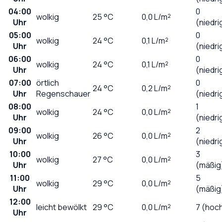
04:00
0
wolkig
25
°C
0,0
L/m²
Uhr
(niedri
05:00
0
wolkig
24
°C
0,1
L/m²
Uhr
(niedri
06:00
0
wolkig
24
°C
0,1
L/m²
Uhr
(niedri
07:00
örtlich
0
24
°C
0,2
L/m²
Uhr
Regenschauer
(niedri
08:00
1
wolkig
24
°C
0,0
L/m²
Uhr
(niedri
09:00
2
wolkig
26
°C
0,0
L/m²
Uhr
(niedri
10:00
3
wolkig
27
°C
0,0
L/m²
Uhr
(mäßig
11:00
5
wolkig
29
°C
0,0
L/m²
Uhr
(mäßig
12:00
leicht bewölkt
29
°C
0,0
L/m²
7 (hoc
Uhr