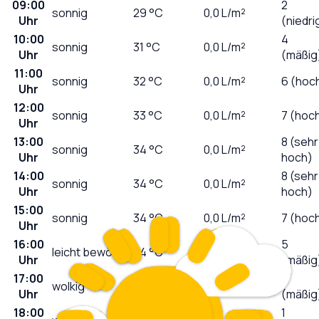
09:00
2
sonnig
29
°C
0,0
L/m²
Uhr
(niedri
10:00
4
sonnig
31
°C
0,0
L/m²
Uhr
(mäßig
11:00
sonnig
32
°C
0,0
L/m²
6 (hoc
Uhr
12:00
sonnig
33
°C
0,0
L/m²
7 (hoc
Uhr
13:00
8 (sehr
sonnig
34
°C
0,0
L/m²
Uhr
hoch)
14:00
8 (sehr
sonnig
34
°C
0,0
L/m²
Uhr
hoch)
15:00
sonnig
34
°C
0,0
L/m²
7 (hoc
Uhr
16:00
5
leicht bewölkt
34
°C
0,0
L/m²
Uhr
(mäßig
17:00
3
wolkig
34
°C
0,0
L/m²
Uhr
(mäßig
18:00
1