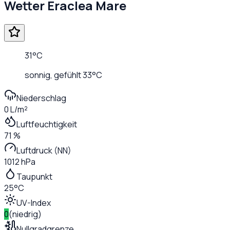
Wetter
Eraclea Mare
31
°C
sonnig
, gefühlt
33
°C
Niederschlag
0 L/m²
Luftfeuchtigkeit
71 %
Luftdruck (NN)
1012 hPa
Taupunkt
25°C
UV-Index
0
(
niedrig
)
Nullgradgrenze