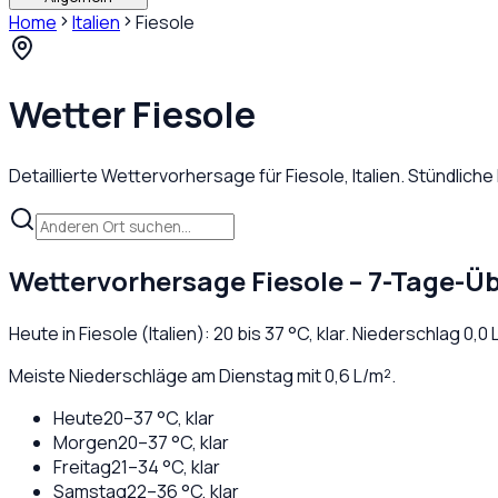
Home
Italien
Fiesole
Wetter
Fiesole
Detaillierte Wettervorhersage für
Fiesole
,
Italien
. Stündlich
Wettervorhersage
Fiesole
– 7-Tage-Üb
Heute in
Fiesole
(
Italien
):
20
bis
37
°C,
klar
. Niederschlag
0,0
L
Meiste Niederschläge am Dienstag mit 0,6 L/m².
Heute
20
–
37
°C,
klar
Morgen
20
–
37
°C,
klar
Freitag
21
–
34
°C,
klar
Samstag
22
–
36
°C,
klar