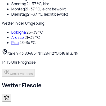
Sonntag
21
–
37
°C,
klar
Montag
21
–
37
°C,
leicht bewölkt
Dienstag
21
–
37
°C,
leicht bewölkt
Wetter in der Umgebung:
Bologna
25
–
39
°C
Arezzo
21
–
38
°C
Pisa
23
–
34
°C
Italien
·
·
43,80485
°N
11,29412
°O
|
318
m ü. NN
14:15
Uhr
Prognose
Wetter vorlesen
Wetter
Fiesole