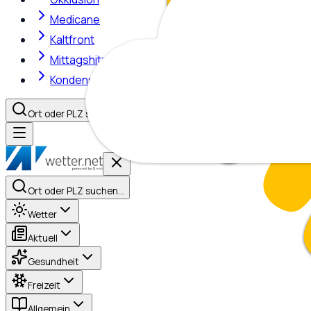
Medicane
Kaltfront
Mittagshitze
Kondensstreifen
Ort oder PLZ suchen…
Ort oder PLZ suchen…
Wetter
Aktuell
Gesundheit
Freizeit
Allgemein