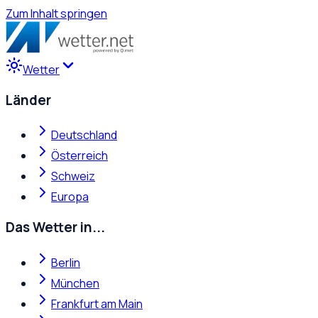
Zum Inhalt springen
Wetter
Länder
Deutschland
Österreich
Schweiz
Europa
Das Wetter in...
Berlin
München
Frankfurt am Main