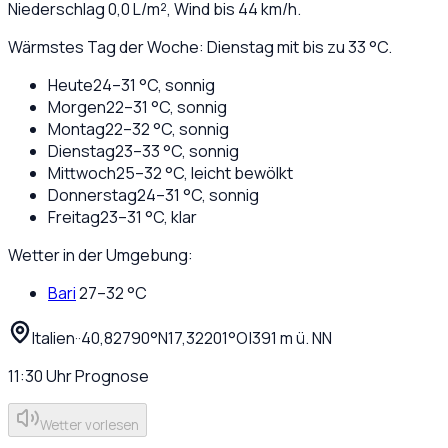
Niederschlag
0,0
L/m², Wind bis
44
km/h.
Wärmstes Tag der Woche: Dienstag mit bis zu 33 °C.
Heute
24
–
31
°C,
sonnig
Morgen
22
–
31
°C,
sonnig
Montag
22
–
32
°C,
sonnig
Dienstag
23
–
33
°C,
sonnig
Mittwoch
25
–
32
°C,
leicht bewölkt
Donnerstag
24
–
31
°C,
sonnig
Freitag
23
–
31
°C,
klar
Wetter in der Umgebung:
Bari
27
–
32
°C
Italien
·
·
40,82790
°N
17,32201
°O
|
391
m ü. NN
11:30
Uhr
Prognose
Wetter vorlesen