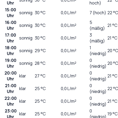
Uhr
hoch)
15:00
sonnig
30
°C
0,0
L/m²
7 (hoch)
22 °
Uhr
16:00
5
sonnig
30
°C
0,0
L/m²
21 °C
Uhr
(mäßig)
17:00
3
sonnig
30
°C
0,0
L/m²
21 °C
Uhr
(mäßig)
18:00
1
sonnig
29
°C
0,0
L/m²
20 °
Uhr
(niedrig)
19:00
0
sonnig
28
°C
0,0
L/m²
20 °
Uhr
(niedrig)
20:00
0
klar
27
°C
0,0
L/m²
21 °C
Uhr
(niedrig)
21:00
0
klar
25
°C
0,0
L/m²
22 °
Uhr
(niedrig)
22:00
0
klar
25
°C
0,0
L/m²
21 °C
Uhr
(niedrig)
23:00
0
klar
25
°C
0,0
L/m²
19 °C
Uhr
(niedrig)