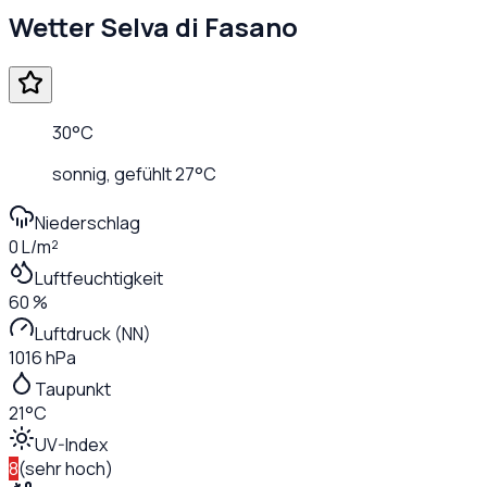
Wetter
Selva di Fasano
30
°C
sonnig
, gefühlt
27
°C
Niederschlag
0 L/m²
Luftfeuchtigkeit
60 %
Luftdruck (NN)
1016 hPa
Taupunkt
21°C
UV-Index
8
(
sehr hoch
)