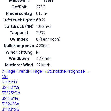
Messwert
Wert
Gefühlt
27°C
Niederschlag
0 L/m²
Luftfeuchtigkeit
60 %
Luftdruck (NN)
1016 hPa
Taupunkt
21°C
UV-Index
8 (sehr hoch)
Nullgradgrenze
4206 m
Windrichtung
N
Windböen
42 km/h
Mittlerer Wind
22 km/h
7-Tage-Trend
14 Tage →
Stündliche Prognose →
Mo
31
°
22
°
Di
32
°
22
°
Mi
33
°
23
°
Do
32
°
25
°
Fr
31
°
24
°
Sa
31
°
23
°
So