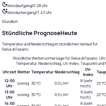
Mondaufgang
01:28 Uhr
Monduntergang
17:47 Uhr
Stündlich
Stündliche Prognose
Heute
Temperatur und Niederschlag im stündlichen Verlauf für
Selva di Fasano
.
Stündliche Wettervorhersage für
Selva di Fasano
: Uhr
Temperatur, Niederschlag, UV-Index, Taupunkt und 
UV-
Uhrzeit
Wetter
Temperatur
Niederschlag
Taup
Index
12:00
8 (sehr
sonnig
30
°C
0,0
L/m²
22 °
Uhr
hoch)
13:00
9 (sehr
sonnig
30
°C
0,0
L/m²
22 °
Uhr
hoch)
14:00
8 (sehr
sonnig
30
°C
0,0
L/m²
22 °