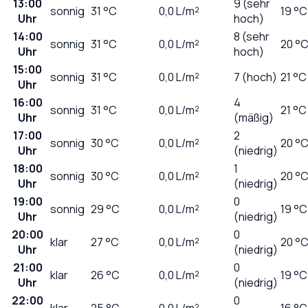
13:00
9 (sehr
sonnig
31
°C
0,0
L/m²
19 °C
Uhr
hoch)
14:00
8 (sehr
sonnig
31
°C
0,0
L/m²
20 °
Uhr
hoch)
15:00
sonnig
31
°C
0,0
L/m²
7 (hoch)
21 °C
Uhr
16:00
4
sonnig
31
°C
0,0
L/m²
21 °C
Uhr
(mäßig)
17:00
2
sonnig
30
°C
0,0
L/m²
20 °
Uhr
(niedrig)
18:00
1
sonnig
30
°C
0,0
L/m²
20 °
Uhr
(niedrig)
19:00
0
sonnig
29
°C
0,0
L/m²
19 °C
Uhr
(niedrig)
20:00
0
klar
27
°C
0,0
L/m²
20 °
Uhr
(niedrig)
21:00
0
klar
26
°C
0,0
L/m²
19 °C
Uhr
(niedrig)
22:00
0
klar
25
°C
0,0
L/m²
16 °C