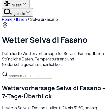
Freizeit
Allgemein
Home
Italien
Selva di Fasano
Wetter
Selva di Fasano
Detaillierte Wettervorhersage für
Selva di Fasano
,
Italien
.
Stündliche Daten, Temperaturtrend und
Niederschlagswahrscheinlichkeit.
Wettervorhersage
Selva di Fasano
–
7-Tage-Überblick
Heute in
Selva di Fasano
(
Italien
):
24
bis
31
°C,
sonnig
.