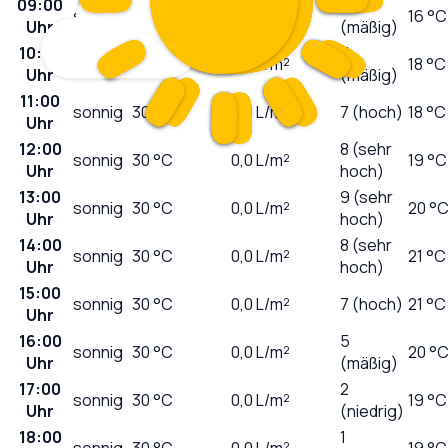
09:00
3
sonnig
27
°C
0,0
L/m²
16 °C
Uhr
(mäßig)
10:00
5
sonnig
29
°C
0,0
L/m²
18 °C
Uhr
(mäßig)
11:00
sonnig
30
°C
0,0
L/m²
7 (hoch)
18 °C
Uhr
12:00
8 (sehr
sonnig
30
°C
0,0
L/m²
19 °C
Uhr
hoch)
13:00
9 (sehr
sonnig
30
°C
0,0
L/m²
20 °
Uhr
hoch)
14:00
8 (sehr
sonnig
30
°C
0,0
L/m²
21 °C
Uhr
hoch)
15:00
sonnig
30
°C
0,0
L/m²
7 (hoch)
21 °C
Uhr
16:00
5
sonnig
30
°C
0,0
L/m²
20 °
Uhr
(mäßig)
17:00
2
sonnig
30
°C
0,0
L/m²
19 °C
Uhr
(niedrig)
18:00
1
sonnig
30
°C
0,0
L/m²
19 °C