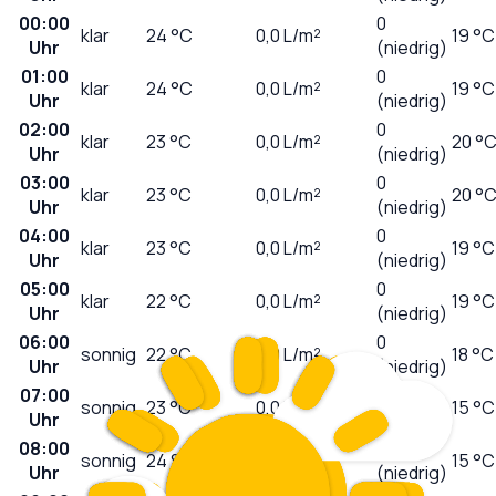
00:00
0
klar
24
°C
0,0
L/m²
19 °C
Uhr
(niedrig)
01:00
0
klar
24
°C
0,0
L/m²
19 °C
Uhr
(niedrig)
02:00
0
klar
23
°C
0,0
L/m²
20 °
Uhr
(niedrig)
03:00
0
klar
23
°C
0,0
L/m²
20 °
Uhr
(niedrig)
04:00
0
klar
23
°C
0,0
L/m²
19 °C
Uhr
(niedrig)
05:00
0
klar
22
°C
0,0
L/m²
19 °C
Uhr
(niedrig)
06:00
0
sonnig
22
°C
0,0
L/m²
18 °C
Uhr
(niedrig)
07:00
0
sonnig
23
°C
0,0
L/m²
15 °C
Uhr
(niedrig)
08:00
1
sonnig
24
°C
0,0
L/m²
15 °C
Uhr
(niedrig)