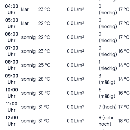
04:00
0
klar
23
°C
0,0
L/m²
17 °C
Uhr
(niedrig)
05:00
0
klar
22
°C
0,0
L/m²
17 °C
Uhr
(niedrig)
06:00
0
sonnig
22
°C
0,0
L/m²
17 °C
Uhr
(niedrig)
07:00
0
sonnig
23
°C
0,0
L/m²
16 °C
Uhr
(niedrig)
08:00
1
sonnig
25
°C
0,0
L/m²
14 °C
Uhr
(niedrig)
09:00
3
sonnig
28
°C
0,0
L/m²
14 °C
Uhr
(mäßig)
10:00
5
sonnig
30
°C
0,0
L/m²
16 °C
Uhr
(mäßig)
11:00
sonnig
31
°C
0,0
L/m²
7 (hoch)
17 °C
Uhr
12:00
8 (sehr
sonnig
31
°C
0,0
L/m²
18 °C
Uhr
hoch)