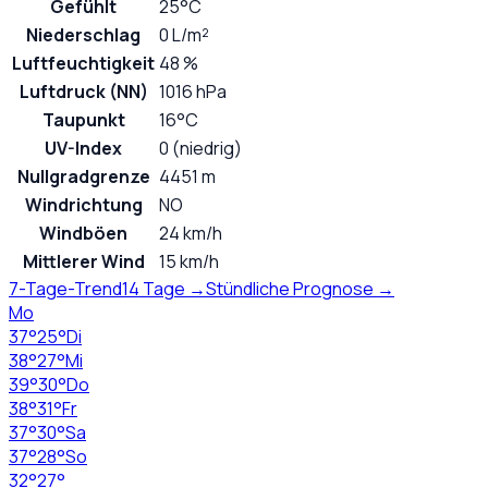
Gefühlt
25°C
Niederschlag
0 L/m²
Luftfeuchtigkeit
48 %
Luftdruck (NN)
1016 hPa
Taupunkt
16°C
UV-Index
0 (niedrig)
Nullgradgrenze
4451 m
Windrichtung
NO
Windböen
24 km/h
Mittlerer Wind
15 km/h
7-Tage-Trend
14 Tage →
Stündliche Prognose →
Mo
37
°
25
°
Di
38
°
27
°
Mi
39
°
30
°
Do
38
°
31
°
Fr
37
°
30
°
Sa
37
°
28
°
So
32
°
27
°