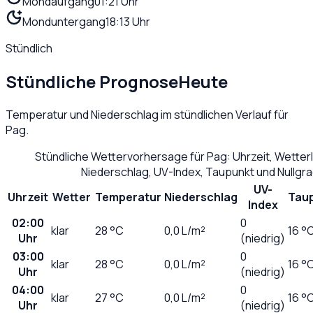
Mondaufgang
01:21 Uhr
Monduntergang
18:13 Uhr
Stündlich
Stündliche Prognose
Heute
Temperatur und Niederschlag im stündlichen Verlauf für
Pag
.
Stündliche Wettervorhersage für
Pag
: Uhrzeit, Wette
Niederschlag, UV-Index, Taupunkt und Nullgr
UV-
Uhrzeit
Wetter
Temperatur
Niederschlag
Tau
Index
02:00
0
klar
28
°C
0,0
L/m²
16 °
Uhr
(niedrig)
03:00
0
klar
28
°C
0,0
L/m²
16 °
Uhr
(niedrig)
04:00
0
klar
27
°C
0,0
L/m²
16 °
Uhr
(niedrig)