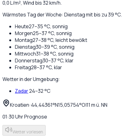
0,0
L/m², Wind bis
32
km/h.
Wärmstes Tag der Woche: Dienstag mit bis zu 39 °C.
Heute
27
–
35
°C,
sonnig
Morgen
25
–
37
°C,
sonnig
Montag
27
–
38
°C,
leicht bewölkt
Dienstag
30
–
39
°C,
sonnig
Mittwoch
31
–
38
°C,
sonnig
Donnerstag
30
–
37
°C,
klar
Freitag
28
–
37
°C,
klar
Wetter in der Umgebung:
Zadar
24
–
32
°C
Kroatien
·
·
44,44361
°N
15,05754
°O
|
11
m ü. NN
01:30
Uhr
Prognose
Wetter vorlesen