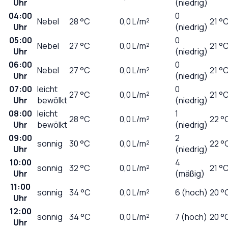
Uhr
(niedrig)
04:00
0
Nebel
28
°C
0,0
L/m²
21 °
Uhr
(niedrig)
05:00
0
Nebel
27
°C
0,0
L/m²
21 °
Uhr
(niedrig)
06:00
0
Nebel
27
°C
0,0
L/m²
21 °
Uhr
(niedrig)
07:00
leicht
0
27
°C
0,0
L/m²
21 °
Uhr
bewölkt
(niedrig)
08:00
leicht
1
28
°C
0,0
L/m²
22 °
Uhr
bewölkt
(niedrig)
09:00
2
sonnig
30
°C
0,0
L/m²
22 °
Uhr
(niedrig)
10:00
4
sonnig
32
°C
0,0
L/m²
21 °
Uhr
(mäßig)
11:00
sonnig
34
°C
0,0
L/m²
6 (hoch)
20 °
Uhr
12:00
sonnig
34
°C
0,0
L/m²
7 (hoch)
20 °
Uhr