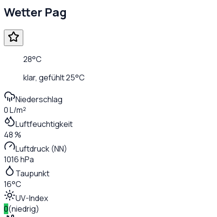
Wetter
Pag
28
°C
klar
, gefühlt
25
°C
Niederschlag
0 L/m²
Luftfeuchtigkeit
48 %
Luftdruck (NN)
1016 hPa
Taupunkt
16°C
UV-Index
0
(
niedrig
)