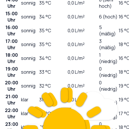
sonnig
35
°C
0,0
L/m²
16 °
Uhr
hoch)
15:00
sonnig
34
°C
0,0
L/m²
6 (hoch)
16 °
Uhr
16:00
5
sonnig
35
°C
0,0
L/m²
15 °
Uhr
(mäßig)
17:00
3
sonnig
35
°C
0,0
L/m²
18 °
Uhr
(mäßig)
18:00
1
sonnig
34
°C
0,0
L/m²
16 °
Uhr
(niedrig)
19:00
0
sonnig
33
°C
0,0
L/m²
18 °
Uhr
(niedrig)
20:00
0
sonnig
32
°C
0,0
L/m²
19 °
Uhr
(niedrig)
21:00
0
klar
31
°C
0,0
L/m²
19 °
Uhr
(niedrig)
22:00
0
klar
30
°C
0,0
L/m²
17 °
Uhr
(niedrig)
23:00
0
klar
30
°C
0,0
L/m²
18 °