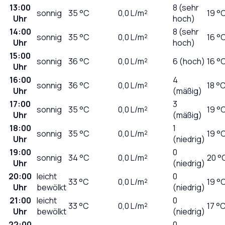
13:00
8 (sehr
sonnig
35
°C
0,0
L/m²
19 °
Uhr
hoch)
14:00
8 (sehr
sonnig
35
°C
0,0
L/m²
16 °
Uhr
hoch)
15:00
sonnig
36
°C
0,0
L/m²
6 (hoch)
16 °
Uhr
16:00
4
sonnig
36
°C
0,0
L/m²
18 °
Uhr
(mäßig)
17:00
3
sonnig
35
°C
0,0
L/m²
19 °
Uhr
(mäßig)
18:00
1
sonnig
35
°C
0,0
L/m²
19 °
Uhr
(niedrig)
19:00
0
sonnig
34
°C
0,0
L/m²
20 °
Uhr
(niedrig)
20:00
leicht
0
33
°C
0,0
L/m²
19 °
Uhr
bewölkt
(niedrig)
21:00
leicht
0
33
°C
0,0
L/m²
17 °
Uhr
bewölkt
(niedrig)
22:00
0