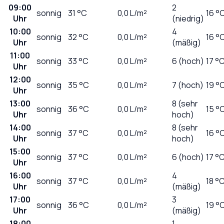
09:00
2
sonnig
31
°C
0,0
L/m²
16 °
Uhr
(niedrig)
10:00
4
sonnig
32
°C
0,0
L/m²
16 °
Uhr
(mäßig)
11:00
sonnig
33
°C
0,0
L/m²
6 (hoch)
17 °
Uhr
12:00
sonnig
35
°C
0,0
L/m²
7 (hoch)
19 °
Uhr
13:00
8 (sehr
sonnig
36
°C
0,0
L/m²
15 °
Uhr
hoch)
14:00
8 (sehr
sonnig
37
°C
0,0
L/m²
16 °
Uhr
hoch)
15:00
sonnig
37
°C
0,0
L/m²
6 (hoch)
17 °
Uhr
16:00
4
sonnig
37
°C
0,0
L/m²
18 °
Uhr
(mäßig)
17:00
3
sonnig
36
°C
0,0
L/m²
19 °
Uhr
(mäßig)
18:00
1