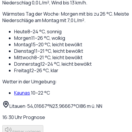
Niederschlag
0,0
L/m², Wind bis
13
km/h.
Wärmstes Tag der Woche: Morgen mit bis zu 26 °C. Meiste
Niederschläge am Montag mit 7,0 L/m².
Heute
8
–
24
°C,
sonnig
Morgen
11
–
26
°C,
wolkig
Montag
15
–
20
°C,
leicht bewölkt
Dienstag
11
–
21
°C,
leicht bewölkt
Mittwoch
8
–
21
°C,
leicht bewölkt
Donnerstag
12
–
24
°C,
leicht bewölkt
Freitag
12
–
26
°C,
klar
Wetter in der Umgebung:
Kaunas
10
–
22
°C
Litauen
·
·
54,01667
°N
23,96667
°O
|
86
m ü. NN
16:30
Uhr
Prognose
Wetter vorlesen