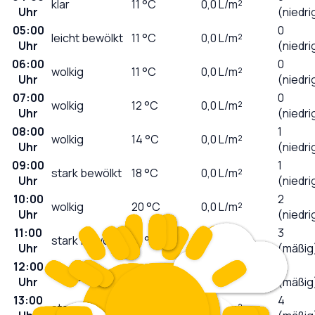
klar
11
°C
0,0
L/m²
Uhr
(niedri
05:00
0
leicht bewölkt
11
°C
0,0
L/m²
Uhr
(niedri
06:00
0
wolkig
11
°C
0,0
L/m²
Uhr
(niedri
07:00
0
wolkig
12
°C
0,0
L/m²
Uhr
(niedri
08:00
1
wolkig
14
°C
0,0
L/m²
Uhr
(niedri
09:00
1
stark bewölkt
18
°C
0,0
L/m²
Uhr
(niedri
10:00
2
wolkig
20
°C
0,0
L/m²
Uhr
(niedri
11:00
3
stark bewölkt
21
°C
0,0
L/m²
Uhr
(mäßig
12:00
5
wolkig
23
°C
0,0
L/m²
Uhr
(mäßig
13:00
4
stark bewölkt
24
°C
0,0
L/m²