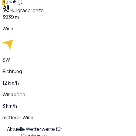
3
(
mäßig
)
Nullgradgrenze
3939 m
Wind
SW
Richtung
12 km/h
Windböen
3 km/h
mittlerer Wind
Aktuelle Wetterwerte für
Druskininkai