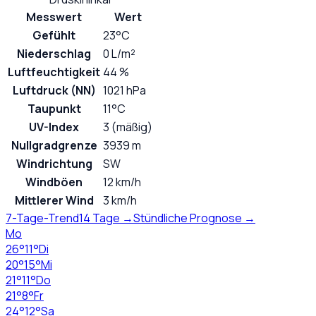
Messwert
Wert
Gefühlt
23°C
Niederschlag
0 L/m²
Luftfeuchtigkeit
44 %
Luftdruck (NN)
1021 hPa
Taupunkt
11°C
UV-Index
3 (mäßig)
Nullgradgrenze
3939 m
Windrichtung
SW
Windböen
12 km/h
Mittlerer Wind
3 km/h
7-Tage-Trend
14 Tage →
Stündliche Prognose →
Mo
26
°
11
°
Di
20
°
15
°
Mi
21
°
11
°
Do
21
°
8
°
Fr
24
°
12
°
Sa