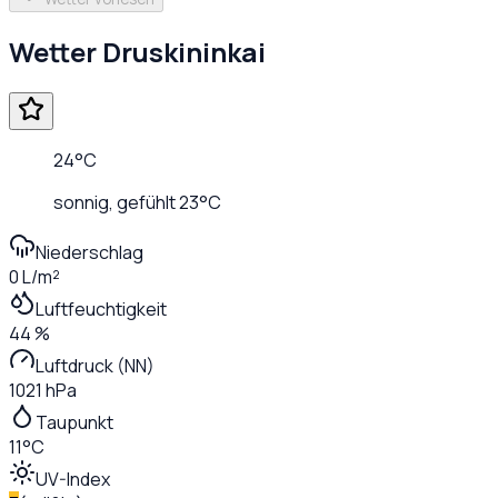
Wetter
Druskininkai
24
°C
sonnig
, gefühlt
23
°C
Niederschlag
0 L/m²
Luftfeuchtigkeit
44 %
Luftdruck (NN)
1021 hPa
Taupunkt
11°C
UV-Index