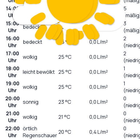
Uhr
(mäßig
14:00
5
stark bewölkt
25
°C
0,0
L/m²
Uhr
(mäßig
15:00
3
bedeckt
26
°C
0,0
L/m²
Uhr
(mäßig
16:00
2
bedeckt
25
°C
0,0
L/m²
Uhr
(niedri
17:00
2
wolkig
25
°C
0,0
L/m²
Uhr
(niedri
18:00
1
leicht bewölkt
25
°C
0,0
L/m²
Uhr
(niedri
19:00
1
wolkig
25
°C
0,0
L/m²
Uhr
(niedri
20:00
0
sonnig
23
°C
0,0
L/m²
Uhr
(niedri
21:00
0
wolkig
21
°C
0,0
L/m²
Uhr
(niedri
22:00
örtlich
0
20
°C
0,4
L/m²
Uhr
Regenschauer
(niedri