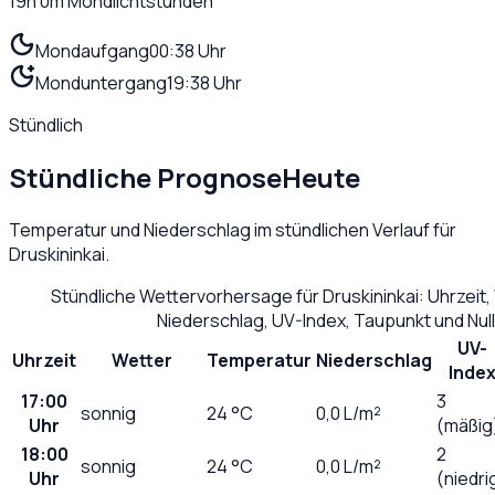
19h 0m
Mondlichtstunden
Mondaufgang
00:38 Uhr
Monduntergang
19:38 Uhr
Stündlich
Stündliche Prognose
Heute
Temperatur und Niederschlag im stündlichen Verlauf für
Druskininkai
.
Stündliche Wettervorhersage für
Druskininkai
: Uhrzeit
Niederschlag, UV-Index, Taupunkt und Nu
UV-
Uhrzeit
Wetter
Temperatur
Niederschlag
Inde
17:00
3
sonnig
24
°C
0,0
L/m²
Uhr
(mäßig
18:00
2
sonnig
24
°C
0,0
L/m²
Uhr
(niedri