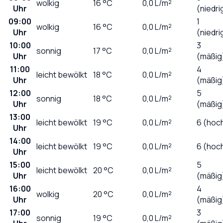
wolkig
16
°C
0,0
L/m²
Uhr
(niedri
09:00
1
wolkig
16
°C
0,0
L/m²
Uhr
(niedri
10:00
3
sonnig
17
°C
0,0
L/m²
Uhr
(mäßig
11:00
4
leicht bewölkt
18
°C
0,0
L/m²
Uhr
(mäßig
12:00
5
sonnig
18
°C
0,0
L/m²
Uhr
(mäßig
13:00
leicht bewölkt
19
°C
0,0
L/m²
6 (hoc
Uhr
14:00
leicht bewölkt
19
°C
0,0
L/m²
6 (hoc
Uhr
15:00
5
leicht bewölkt
20
°C
0,0
L/m²
Uhr
(mäßig
16:00
4
wolkig
20
°C
0,0
L/m²
Uhr
(mäßig
17:00
3
sonnig
19
°C
0,0
L/m²