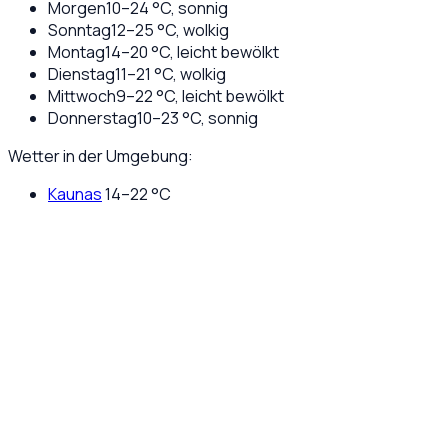
Morgen
10
–
24
°C,
sonnig
Sonntag
12
–
25
°C,
wolkig
Montag
14
–
20
°C,
leicht bewölkt
Dienstag
11
–
21
°C,
wolkig
Mittwoch
9
–
22
°C,
leicht bewölkt
Donnerstag
10
–
23
°C,
sonnig
Wetter in der Umgebung:
Kaunas
14
–
22
°C