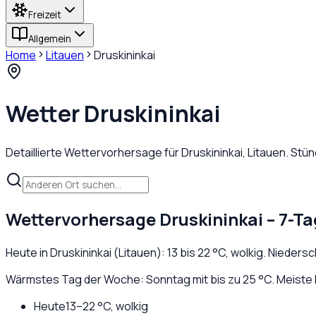
Freizeit
Allgemein
Home
Litauen
Druskininkai
Wetter
Druskininkai
Detaillierte Wettervorhersage für
Druskininkai
,
Litauen
. Stü
Wettervorhersage
Druskininkai
– 7-Ta
Heute in
Druskininkai
(
Litauen
):
13
bis
22
°C,
wolkig
. Nieders
Wärmstes Tag der Woche: Sonntag mit bis zu 25 °C. Meiste 
Heute
13
–
22
°C,
wolkig