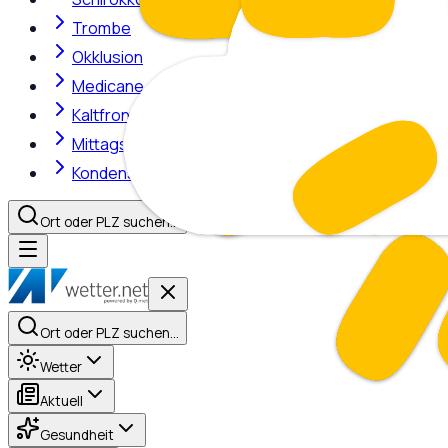
Trombe
Okklusion
Medicane
Kaltfront
Mittagshitze
Kondensstreifen
Ort oder PLZ suchen…
Ort oder PLZ suchen…
Wetter
Aktuell
Gesundheit