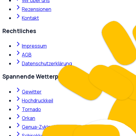
Wir über uns
Rezensionen
Kontakt
Rechtliches
Impressum
AGB
Datenschutzerklärung
Spannende Wetterphänomene
Gewitter
Hochdruckkeil
Tornado
Orkan
Genua-Zyklone
Schirokko