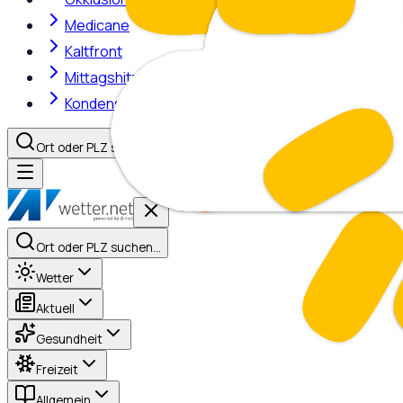
Medicane
Kaltfront
Mittagshitze
Kondensstreifen
Ort oder PLZ suchen…
Ort oder PLZ suchen…
Wetter
Aktuell
Gesundheit
Freizeit
Allgemein