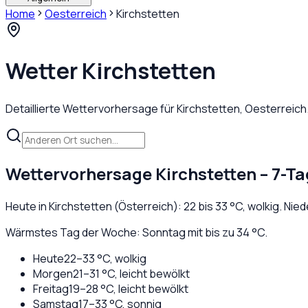
Home
Oesterreich
Kirchstetten
Wetter
Kirchstetten
Detaillierte Wettervorhersage für
Kirchstetten
,
Oesterreich
Wettervorhersage
Kirchstetten
– 7-Ta
Heute in
Kirchstetten
(
Österreich
):
22
bis
33
°C,
wolkig
. Nie
Wärmstes Tag der Woche: Sonntag mit bis zu 34 °C.
Heute
22
–
33
°C,
wolkig
Morgen
21
–
31
°C,
leicht bewölkt
Freitag
19
–
28
°C,
leicht bewölkt
Samstag
17
–
33
°C,
sonnig