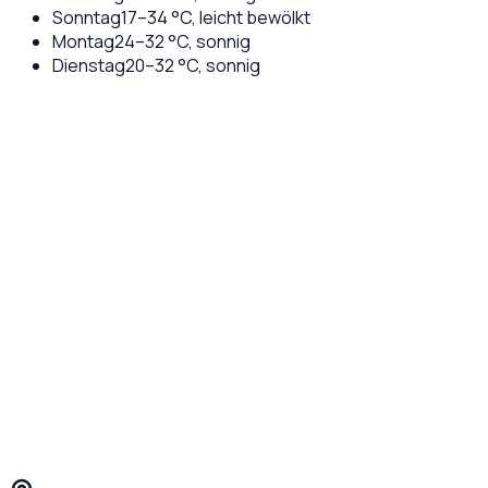
Sonntag
17
–
34
°C,
leicht bewölkt
Montag
24
–
32
°C,
sonnig
Dienstag
20
–
32
°C,
sonnig