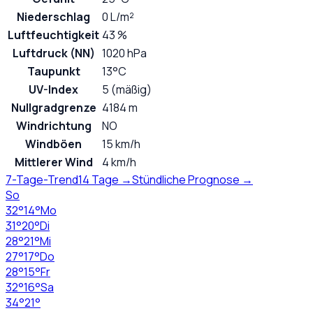
Niederschlag
0 L/m²
Luftfeuchtigkeit
43 %
Luftdruck (NN)
1020 hPa
Taupunkt
13°C
UV-Index
5 (mäßig)
Nullgradgrenze
4184 m
Windrichtung
NO
Windböen
15 km/h
Mittlerer Wind
4 km/h
7-Tage-Trend
14 Tage →
Stündliche Prognose →
So
32
°
14
°
Mo
31
°
20
°
Di
28
°
21
°
Mi
27
°
17
°
Do
28
°
15
°
Fr
32
°
16
°
Sa
34
°
21
°