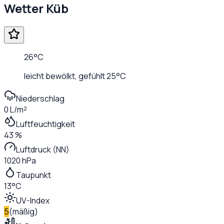
Wetter
Küb
26
°C
leicht bewölkt
, gefühlt
25
°C
Niederschlag
0 L/m²
Luftfeuchtigkeit
43 %
Luftdruck (NN)
1020 hPa
Taupunkt
13°C
UV-Index
5
(
mäßig
)