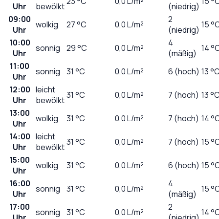
23
°C
0,0
L/m²
15 °
Uhr
bewölkt
(niedrig)
09:00
2
wolkig
27
°C
0,0
L/m²
15 °
Uhr
(niedrig)
10:00
4
sonnig
29
°C
0,0
L/m²
14 °
Uhr
(mäßig)
11:00
sonnig
31
°C
0,0
L/m²
6 (hoch)
13 °
Uhr
12:00
leicht
31
°C
0,0
L/m²
7 (hoch)
13 °
Uhr
bewölkt
13:00
wolkig
31
°C
0,0
L/m²
7 (hoch)
14 °
Uhr
14:00
leicht
31
°C
0,0
L/m²
7 (hoch)
15 °
Uhr
bewölkt
15:00
wolkig
31
°C
0,0
L/m²
6 (hoch)
15 °
Uhr
16:00
4
sonnig
31
°C
0,0
L/m²
15 °
Uhr
(mäßig)
17:00
2
sonnig
31
°C
0,0
L/m²
14 °
Uhr
(niedrig)