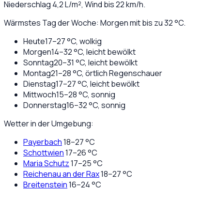
Niederschlag
4,2
L/m², Wind bis
22
km/h.
Wärmstes Tag der Woche: Morgen mit bis zu 32 °C.
Heute
17
–
27
°C,
wolkig
Morgen
14
–
32
°C,
leicht bewölkt
Sonntag
20
–
31
°C,
leicht bewölkt
Montag
21
–
28
°C,
örtlich Regenschauer
Dienstag
17
–
27
°C,
leicht bewölkt
Mittwoch
15
–
28
°C,
sonnig
Donnerstag
16
–
32
°C,
sonnig
Wetter in der Umgebung:
Payerbach
18
–
27
°C
Schottwien
17
–
26
°C
Maria Schutz
17
–
25
°C
Reichenau an der Rax
18
–
27
°C
Breitenstein
16
–
24
°C