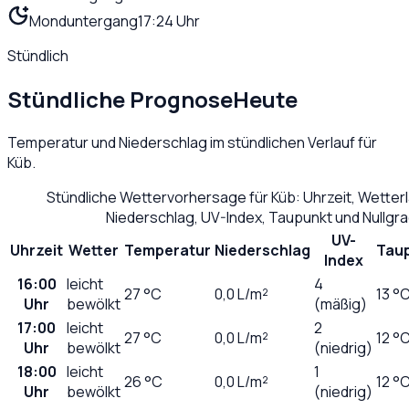
Monduntergang
17:24 Uhr
Stündlich
Stündliche Prognose
Heute
Temperatur und Niederschlag im stündlichen Verlauf für
Küb
.
Stündliche Wettervorhersage für
Küb
: Uhrzeit, Wette
Niederschlag, UV-Index, Taupunkt und Nullgr
UV-
Uhrzeit
Wetter
Temperatur
Niederschlag
Tau
Index
16:00
leicht
4
27
°C
0,0
L/m²
13 °
Uhr
bewölkt
(mäßig)
17:00
leicht
2
27
°C
0,0
L/m²
12 °
Uhr
bewölkt
(niedrig)
18:00
leicht
1
26
°C
0,0
L/m²
12 °
Uhr
bewölkt
(niedrig)