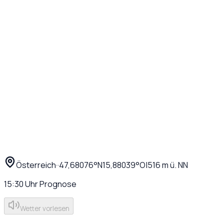
Österreich
·
·
47,68076
°N
15,88039
°O
|
516
m ü. NN
15:30
Uhr
Prognose
Wetter vorlesen