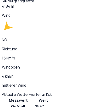
Nullgradgrenze
4184 m
Wind
NO
Richtung
15 km/h
Windböen
4 km/h
mittlerer Wind
Aktuelle Wetterwerte für
Küb
Messwert
Wert
Gefühlt
25°C