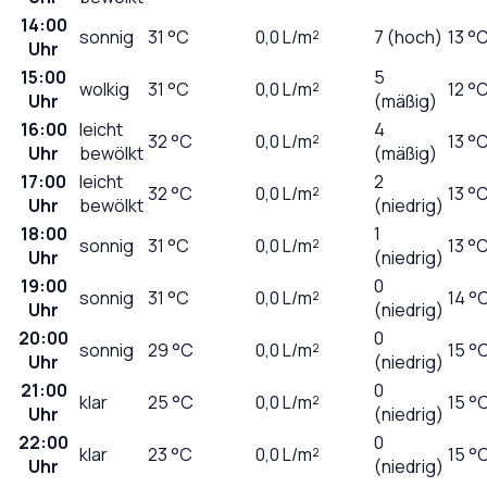
14:00
sonnig
31
°C
0,0
L/m²
7 (hoch)
13 °
Uhr
15:00
5
wolkig
31
°C
0,0
L/m²
12 °
Uhr
(mäßig)
16:00
leicht
4
32
°C
0,0
L/m²
13 °
Uhr
bewölkt
(mäßig)
17:00
leicht
2
32
°C
0,0
L/m²
13 °
Uhr
bewölkt
(niedrig)
18:00
1
sonnig
31
°C
0,0
L/m²
13 °
Uhr
(niedrig)
19:00
0
sonnig
31
°C
0,0
L/m²
14 °
Uhr
(niedrig)
20:00
0
sonnig
29
°C
0,0
L/m²
15 °
Uhr
(niedrig)
21:00
0
klar
25
°C
0,0
L/m²
15 °
Uhr
(niedrig)
22:00
0
klar
23
°C
0,0
L/m²
15 °
Uhr
(niedrig)