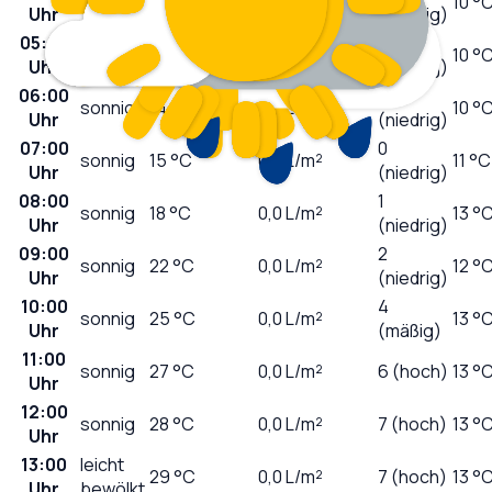
klar
15
°C
0,0
L/m²
10 °
Uhr
(niedrig)
05:00
0
klar
14
°C
0,0
L/m²
10 °
Uhr
(niedrig)
06:00
0
sonnig
14
°C
0,0
L/m²
10 °
Uhr
(niedrig)
07:00
0
sonnig
15
°C
0,0
L/m²
11 °C
Uhr
(niedrig)
08:00
1
sonnig
18
°C
0,0
L/m²
13 °
Uhr
(niedrig)
09:00
2
sonnig
22
°C
0,0
L/m²
12 °
Uhr
(niedrig)
10:00
4
sonnig
25
°C
0,0
L/m²
13 °
Uhr
(mäßig)
11:00
sonnig
27
°C
0,0
L/m²
6 (hoch)
13 °
Uhr
12:00
sonnig
28
°C
0,0
L/m²
7 (hoch)
13 °
Uhr
13:00
leicht
29
°C
0,0
L/m²
7 (hoch)
13 °
Uhr
bewölkt