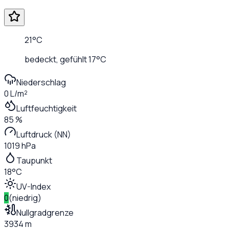
21
°C
bedeckt
, gefühlt
17
°C
Niederschlag
0 L/m²
Luftfeuchtigkeit
85 %
Luftdruck (NN)
1019 hPa
Taupunkt
18°C
UV-Index
0
(
niedrig
)
Nullgradgrenze
3934 m