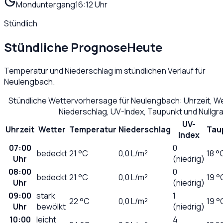
Monduntergang
16:12 Uhr
Stündlich
Stündliche Prognose
Heute
Temperatur und Niederschlag im stündlichen Verlauf für
Neulengbach
.
Stündliche Wettervorhersage für
Neulengbach
: Uhrzeit, 
Niederschlag, UV-Index, Taupunkt und Nullg
UV-
Uhrzeit
Wetter
Temperatur
Niederschlag
Tau
Index
07:00
0
bedeckt
21
°C
0,0
L/m²
18 °
Uhr
(niedrig)
08:00
0
bedeckt
21
°C
0,0
L/m²
19 °
Uhr
(niedrig)
09:00
stark
1
22
°C
0,0
L/m²
19 °
Uhr
bewölkt
(niedrig)
10:00
leicht
4