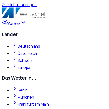
Zum Inhalt springen
Wetter
Länder
Deutschland
Österreich
Schweiz
Europa
Das Wetter in...
Berlin
München
Frankfurt am Main