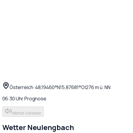
Österreich
·
·
48,19460
°N
15,87681
°O
|
276
m ü. NN
06:30
Uhr
Prognose
Wetter vorlesen
Wetter
Neulengbach