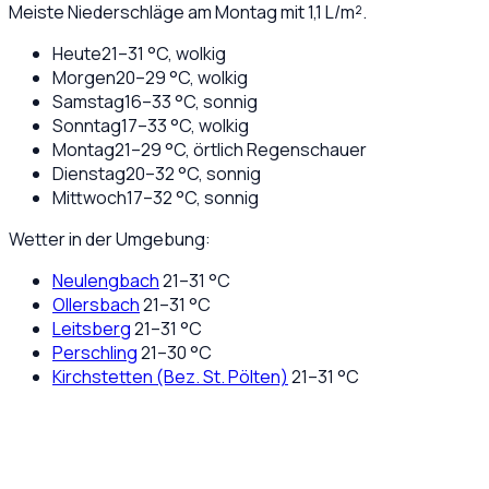
Meiste Niederschläge am Montag mit 1,1 L/m².
Heute
21
–
31
°C,
wolkig
Morgen
20
–
29
°C,
wolkig
Samstag
16
–
33
°C,
sonnig
Sonntag
17
–
33
°C,
wolkig
Montag
21
–
29
°C,
örtlich Regenschauer
Dienstag
20
–
32
°C,
sonnig
Mittwoch
17
–
32
°C,
sonnig
Wetter in der Umgebung:
Neulengbach
21
–
31
°C
Ollersbach
21
–
31
°C
Leitsberg
21
–
31
°C
Perschling
21
–
30
°C
Kirchstetten (Bez. St. Pölten)
21
–
31
°C