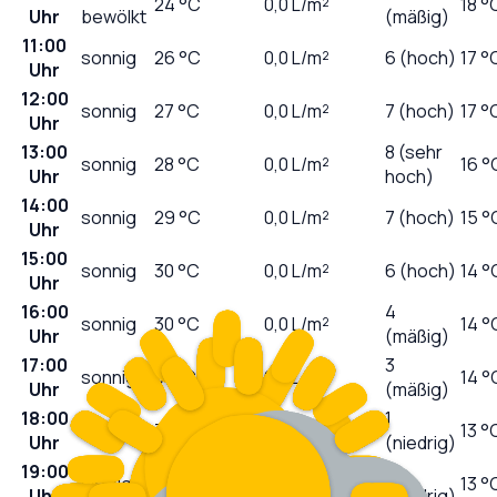
24
°C
0,0
L/m²
18 °
Uhr
bewölkt
(mäßig)
11:00
sonnig
26
°C
0,0
L/m²
6 (hoch)
17 °
Uhr
12:00
sonnig
27
°C
0,0
L/m²
7 (hoch)
17 °
Uhr
13:00
8 (sehr
sonnig
28
°C
0,0
L/m²
16 °
Uhr
hoch)
14:00
sonnig
29
°C
0,0
L/m²
7 (hoch)
15 °
Uhr
15:00
sonnig
30
°C
0,0
L/m²
6 (hoch)
14 °
Uhr
16:00
4
sonnig
30
°C
0,0
L/m²
14 °
Uhr
(mäßig)
17:00
3
sonnig
31
°C
0,0
L/m²
14 °
Uhr
(mäßig)
18:00
1
sonnig
31
°C
0,0
L/m²
13 °
Uhr
(niedrig)
19:00
0
wolkig
30
°C
0,0
L/m²
13 °
Uhr
(niedrig)