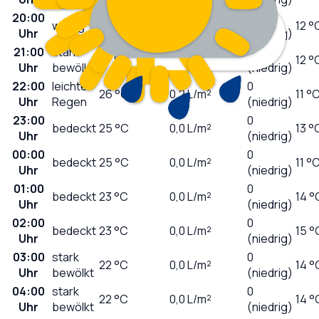
20:00
0
wolkig
29
°C
0,0
L/m²
12 °
Uhr
(niedrig)
21:00
stark
0
27
°C
0,0
L/m²
12 °
Uhr
bewölkt
(niedrig)
22:00
leichter
0
26
°C
0,2
L/m²
11 °
Uhr
Regen
(niedrig)
23:00
0
bedeckt
25
°C
0,0
L/m²
13 °
Uhr
(niedrig)
00:00
0
bedeckt
25
°C
0,0
L/m²
11 °
Uhr
(niedrig)
01:00
0
bedeckt
23
°C
0,0
L/m²
14 °
Uhr
(niedrig)
02:00
0
bedeckt
23
°C
0,0
L/m²
15 °
Uhr
(niedrig)
03:00
stark
0
22
°C
0,0
L/m²
14 °
Uhr
bewölkt
(niedrig)
04:00
stark
0
22
°C
0,0
L/m²
14 °
Uhr
bewölkt
(niedrig)