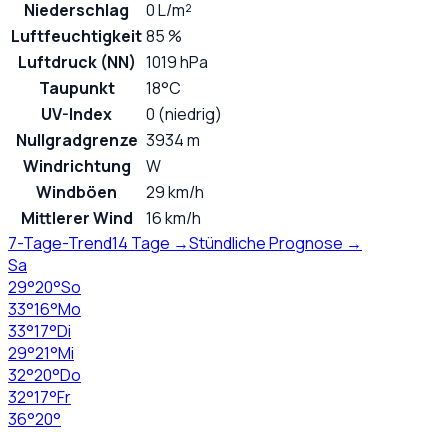
Niederschlag
0 L/m²
Luftfeuchtigkeit
85 %
Luftdruck (NN)
1019 hPa
Taupunkt
18°C
UV-Index
0 (niedrig)
Nullgradgrenze
3934 m
Windrichtung
W
Windböen
29 km/h
Mittlerer Wind
16 km/h
7-Tage-Trend
14 Tage →
Stündliche Prognose →
Sa
29
°
20
°
So
33
°
16
°
Mo
33
°
17
°
Di
29
°
21
°
Mi
32
°
20
°
Do
32
°
17
°
Fr
36
°
20
°