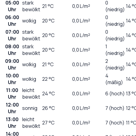
05:00
stark
0
21
°C
0,0
L/m²
14 °
Uhr
bewölkt
(niedrig)
06:00
0
wolkig
20
°C
0,0
L/m²
14 °
Uhr
(niedrig)
07:00
stark
0
20
°C
0,0
L/m²
14 °
Uhr
bewölkt
(niedrig)
08:00
stark
1
20
°C
0,0
L/m²
14 °
Uhr
bewölkt
(niedrig)
09:00
2
wolkig
21
°C
0,0
L/m²
14 °
Uhr
(niedrig)
10:00
4
wolkig
22
°C
0,0
L/m²
14 °
Uhr
(mäßig)
11:00
leicht
24
°C
0,0
L/m²
6 (hoch)
13 °
Uhr
bewölkt
12:00
sonnig
26
°C
0,0
L/m²
7 (hoch)
12 °
Uhr
13:00
leicht
27
°C
0,0
L/m²
7 (hoch)
11 °
Uhr
bewölkt
14:00