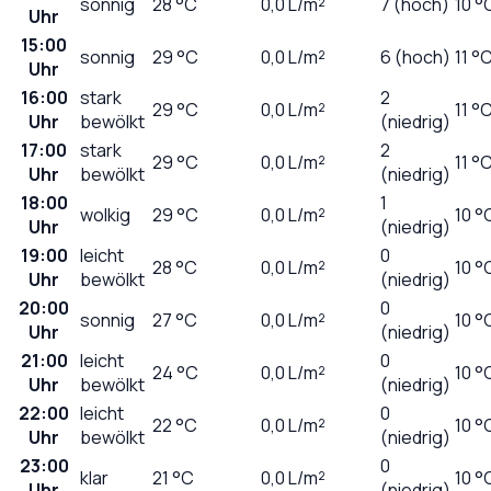
sonnig
28
°C
0,0
L/m²
7 (hoch)
10 °
Uhr
15:00
sonnig
29
°C
0,0
L/m²
6 (hoch)
11 °
Uhr
16:00
stark
2
29
°C
0,0
L/m²
11 °
Uhr
bewölkt
(niedrig)
17:00
stark
2
29
°C
0,0
L/m²
11 °
Uhr
bewölkt
(niedrig)
18:00
1
wolkig
29
°C
0,0
L/m²
10 °
Uhr
(niedrig)
19:00
leicht
0
28
°C
0,0
L/m²
10 °
Uhr
bewölkt
(niedrig)
20:00
0
sonnig
27
°C
0,0
L/m²
10 °
Uhr
(niedrig)
21:00
leicht
0
24
°C
0,0
L/m²
10 °
Uhr
bewölkt
(niedrig)
22:00
leicht
0
22
°C
0,0
L/m²
10 °
Uhr
bewölkt
(niedrig)
23:00
0
klar
21
°C
0,0
L/m²
10 °
Uhr
(niedrig)