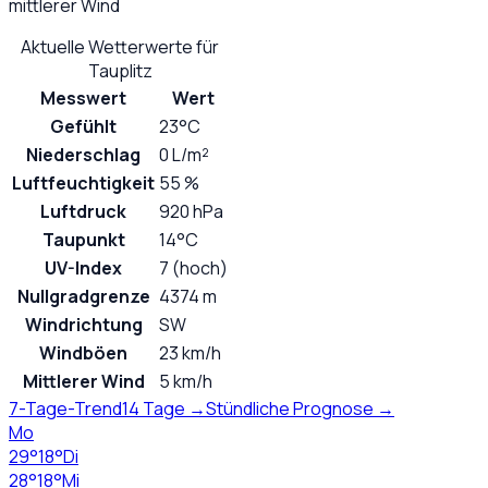
mittlerer Wind
Aktuelle Wetterwerte für
Tauplitz
Messwert
Wert
Gefühlt
23°C
Niederschlag
0 L/m²
Luftfeuchtigkeit
55 %
Luftdruck
920 hPa
Taupunkt
14°C
UV-Index
7 (hoch)
Nullgradgrenze
4374 m
Windrichtung
SW
Windböen
23 km/h
Mittlerer Wind
5 km/h
7-Tage-Trend
14 Tage →
Stündliche Prognose →
Mo
29
°
18
°
Di
28
°
18
°
Mi