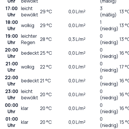
Uhr
bewölkt
(mäßig)
17:00
leicht
3
29
°C
0,0
L/m²
13 °
Uhr
bewölkt
(mäßig)
18:00
1
wolkig
29
°C
0,0
L/m²
13 °
Uhr
(niedrig)
19:00
leichter
0
28
°C
0,3
L/m²
13 °
Uhr
Regen
(niedrig)
20:00
0
bedeckt
25
°C
0,0
L/m²
16 °
Uhr
(niedrig)
21:00
0
wolkig
22
°C
0,0
L/m²
17 °
Uhr
(niedrig)
22:00
0
bedeckt
21
°C
0,0
L/m²
16 °
Uhr
(niedrig)
23:00
leicht
0
20
°C
0,0
L/m²
16 °
Uhr
bewölkt
(niedrig)
00:00
0
klar
20
°C
0,0
L/m²
16 °
Uhr
(niedrig)
01:00
0
klar
20
°C
0,0
L/m²
15 °
Uhr
(niedrig)