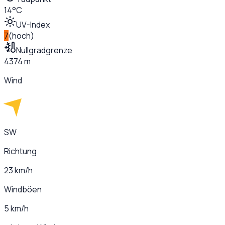
14°C
UV-Index
7
(
hoch
)
Nullgradgrenze
4374 m
Wind
SW
Richtung
23 km/h
Windböen
5 km/h