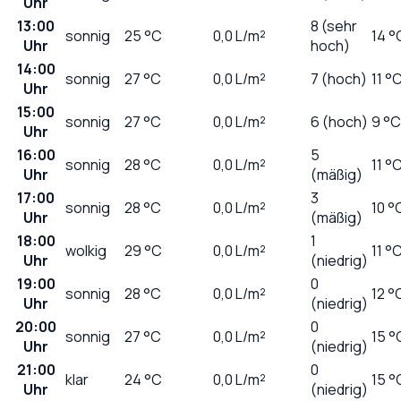
Uhr
13:00
8 (sehr
sonnig
25
°C
0,0
L/m²
14 °
Uhr
hoch)
14:00
sonnig
27
°C
0,0
L/m²
7 (hoch)
11 °
Uhr
15:00
sonnig
27
°C
0,0
L/m²
6 (hoch)
9 °C
Uhr
16:00
5
sonnig
28
°C
0,0
L/m²
11 °
Uhr
(mäßig)
17:00
3
sonnig
28
°C
0,0
L/m²
10 °
Uhr
(mäßig)
18:00
1
wolkig
29
°C
0,0
L/m²
11 °
Uhr
(niedrig)
19:00
0
sonnig
28
°C
0,0
L/m²
12 °
Uhr
(niedrig)
20:00
0
sonnig
27
°C
0,0
L/m²
15 °
Uhr
(niedrig)
21:00
0
klar
24
°C
0,0
L/m²
15 °
Uhr
(niedrig)