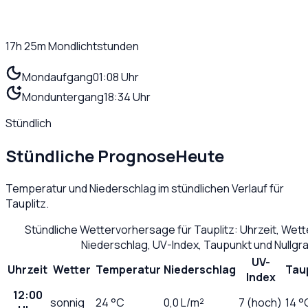
17h 25m
Mondlichtstunden
Mondaufgang
01:08 Uhr
Monduntergang
18:34 Uhr
Stündlich
Stündliche Prognose
Heute
Temperatur und Niederschlag im stündlichen Verlauf für
Tauplitz
.
Stündliche Wettervorhersage für
Tauplitz
: Uhrzeit, Wet
Niederschlag, UV-Index, Taupunkt und Nullg
UV-
Uhrzeit
Wetter
Temperatur
Niederschlag
Tau
Index
12:00
sonnig
24
°C
0,0
L/m²
7 (hoch)
14 °