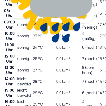
18
°C
0,1
L/m²
15 °
Uhr
Regen
(niedrig)
08:00
1
bedeckt
19
°C
0,0
L/m²
16 °
Uhr
(niedrig)
09:00
2
sonnig
21
°C
0,0
L/m²
17 °
Uhr
(niedrig)
10:00
4
sonnig
23
°C
0,0
L/m²
17 °
Uhr
(mäßig)
11:00
sonnig
24
°C
0,0
L/m²
6 (hoch)
18 °
Uhr
12:00
sonnig
25
°C
0,0
L/m²
7 (hoch)
16 °
Uhr
13:00
8 (sehr
sonnig
27
°C
0,0
L/m²
15 °
Uhr
hoch)
14:00
leicht
28
°C
0,0
L/m²
7 (hoch)
14 °
Uhr
bewölkt
15:00
leicht
29
°C
0,0
L/m²
6 (hoch)
14 °
Uhr
bewölkt
16:00
leicht
4
29
°C
0,0
L/m²
14 °