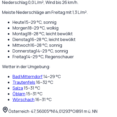
Niederschlag
0,0
L/m², Wind bis
26
km/h.
Meiste Niederschläge am Freitag mit 1,3 L/m².
Heute
15
–
29
°C,
sonnig
Morgen
18
–
29
°C,
wolkig
Montag
18
–
28
°C,
leicht bewölkt
Dienstag
16
–
28
°C,
leicht bewölkt
Mittwoch
16
–
28
°C,
sonnig
Donnerstag
14
–
29
°C,
sonnig
Freitag
14
–
29
°C,
Regenschauer
Wetter in der Umgebung:
Bad Mitterndorf
14
–
29
°C
Trautenfels
16
–
32
°C
Salza
15
–
31
°C
Öblarn
15
–
31
°C
Wörschach
16
–
31
°C
Österreich
·
·
47,56005
°N
14,01293
°O
|
891
m ü. NN