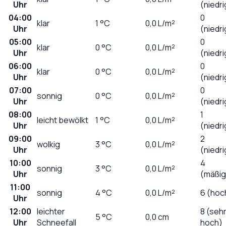
Uhr
(niedri
04:00
0
klar
1
°C
0,0
L/m²
Uhr
(niedri
05:00
0
klar
0
°C
0,0
L/m²
Uhr
(niedri
06:00
0
klar
0
°C
0,0
L/m²
Uhr
(niedri
07:00
0
sonnig
0
°C
0,0
L/m²
Uhr
(niedri
08:00
1
leicht bewölkt
1
°C
0,0
L/m²
Uhr
(niedri
09:00
2
wolkig
3
°C
0,0
L/m²
Uhr
(niedri
10:00
4
sonnig
3
°C
0,0
L/m²
Uhr
(mäßig
11:00
sonnig
4
°C
0,0
L/m²
6 (hoc
Uhr
12:00
leichter
8 (seh
5
°C
0,0
cm
Uhr
Schneefall
hoch)