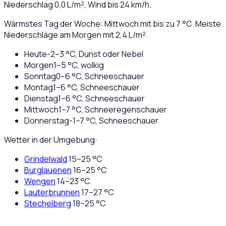
Niederschlag
0,0
L/m², Wind bis
24
km/h.
Wärmstes Tag der Woche: Mittwoch mit bis zu 7 °C. Meiste
Niederschläge am Morgen mit 2,4 L/m².
Heute
-2
–
3
°C,
Dunst oder Nebel
Morgen
1
–
5
°C,
wolkig
Sonntag
0
–
6
°C,
Schneeschauer
Montag
1
–
6
°C,
Schneeschauer
Dienstag
1
–
6
°C,
Schneeschauer
Mittwoch
1
–
7
°C,
Schneeregenschauer
Donnerstag
-1
–
7
°C,
Schneeschauer
Wetter in der Umgebung:
Grindelwald
15
–
25
°C
Burglauenen
16
–
25
°C
Wengen
14
–
23
°C
Lauterbrunnen
17
–
27
°C
Stechelberg
18
–
25
°C