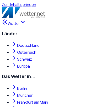
Zum Inhalt springen
Wetter
Länder
Deutschland
Österreich
Schweiz
Europa
Das Wetter in...
Berlin
München
Frankfurt am Main