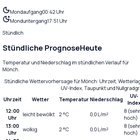
Mondaufgang
00:42 Uhr
Monduntergang
17:51 Uhr
Stündlich
Stündliche Prognose
Heute
Temperatur und Niederschlag im stündlichen Verlauf für
Mönch
.
Stündliche Wettervorhersage für
Mönch
: Uhrzeit, Wetterl
UV-Index, Taupunkt und Nullgradg
UV-
Uhrzeit
Wetter
Temperatur
Niederschlag
Inde
12:00
8 (seh
leicht bewölkt
2
°C
0,0
L/m²
Uhr
hoch)
13:00
8 (seh
wolkig
2
°C
0,0
L/m²
Uhr
hoch)