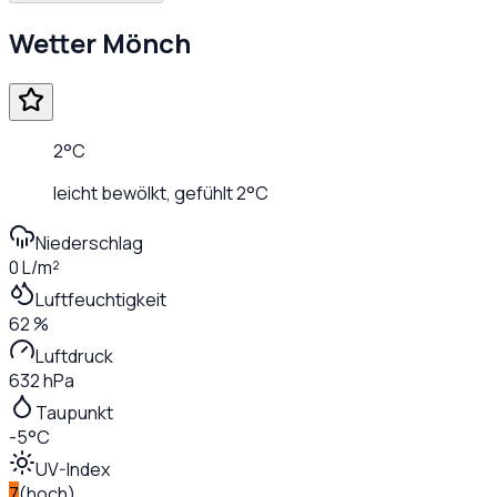
Wetter
Mönch
2
°C
leicht bewölkt
, gefühlt
2
°C
Niederschlag
0 L/m²
Luftfeuchtigkeit
62 %
Luftdruck
632 hPa
Taupunkt
-5°C
UV-Index
7
(
hoch
)