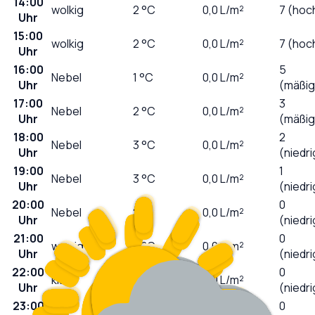
14:00
wolkig
2
°C
0,0
L/m²
7 (hoc
Uhr
15:00
wolkig
2
°C
0,0
L/m²
7 (hoc
Uhr
16:00
5
Nebel
1
°C
0,0
L/m²
Uhr
(mäßig
17:00
3
Nebel
2
°C
0,0
L/m²
Uhr
(mäßig
18:00
2
Nebel
3
°C
0,0
L/m²
Uhr
(niedri
19:00
1
Nebel
3
°C
0,0
L/m²
Uhr
(niedri
20:00
0
Nebel
2
°C
0,0
L/m²
Uhr
(niedri
21:00
0
wolkig
2
°C
0,0
L/m²
Uhr
(niedri
22:00
0
klar
2
°C
0,0
L/m²
Uhr
(niedri
23:00
0
klar
2
°C
0,0
L/m²