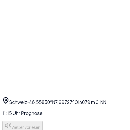
Schweiz
·
·
46,55850
°N
7,99727
°O
|
4079
m ü. NN
11:15
Uhr
Prognose
Wetter vorlesen