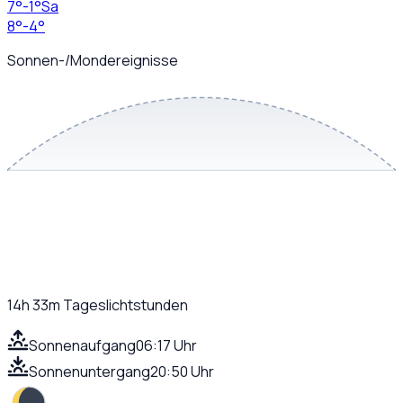
7
°
-1
°
Sa
8
°
-4
°
Sonnen-/Mondereignisse
14h 33m
Tageslichtstunden
Sonnenaufgang
06:17 Uhr
Sonnenuntergang
20:50 Uhr