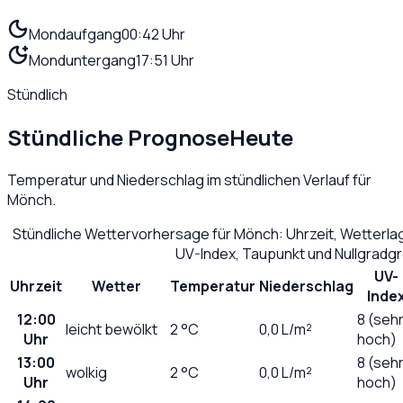
Mondaufgang
00:42 Uhr
Monduntergang
17:51 Uhr
Stündlich
Stündliche Prognose
Heute
Temperatur und Niederschlag im stündlichen Verlauf für
Mönch
.
Stündliche Wettervorhersage für
Mönch
: Uhrzeit, Wetterl
UV-Index, Taupunkt und Nullgradg
UV-
Uhrzeit
Wetter
Temperatur
Niederschlag
Inde
12:00
8 (seh
leicht bewölkt
2
°C
0,0
L/m²
Uhr
hoch)
13:00
8 (seh
wolkig
2
°C
0,0
L/m²
Uhr
hoch)