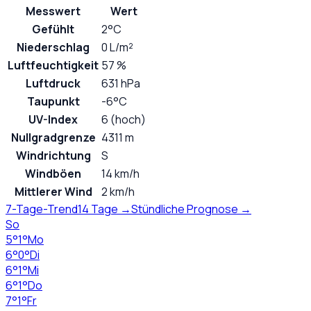
Messwert
Wert
Gefühlt
2°C
Niederschlag
0 L/m²
Luftfeuchtigkeit
57 %
Luftdruck
631 hPa
Taupunkt
-6°C
UV-Index
6 (hoch)
Nullgradgrenze
4311 m
Windrichtung
S
Windböen
14 km/h
Mittlerer Wind
2 km/h
7-Tage-Trend
14 Tage →
Stündliche Prognose →
So
5
°
1
°
Mo
6
°
0
°
Di
6
°
1
°
Mi
6
°
1
°
Do
7
°
1
°
Fr