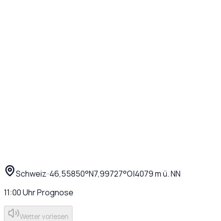
Schweiz
·
·
46,55850
°N
7,99727
°O
|
4079
m ü. NN
11:00
Uhr
Prognose
Wetter vorlesen