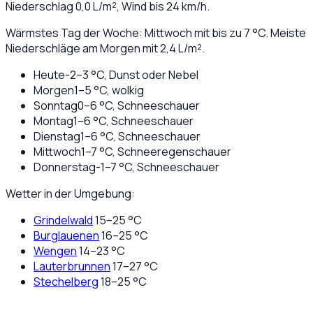
Niederschlag
0,0
L/m², Wind bis
24
km/h.
Wärmstes Tag der Woche: Mittwoch mit bis zu 7 °C. Meiste
Niederschläge am Morgen mit 2,4 L/m².
Heute
-2
–
3
°C,
Dunst oder Nebel
Morgen
1
–
5
°C,
wolkig
Sonntag
0
–
6
°C,
Schneeschauer
Montag
1
–
6
°C,
Schneeschauer
Dienstag
1
–
6
°C,
Schneeschauer
Mittwoch
1
–
7
°C,
Schneeregenschauer
Donnerstag
-1
–
7
°C,
Schneeschauer
Wetter in der Umgebung:
Grindelwald
15
–
25
°C
Burglauenen
16
–
25
°C
Wengen
14
–
23
°C
Lauterbrunnen
17
–
27
°C
Stechelberg
18
–
25
°C