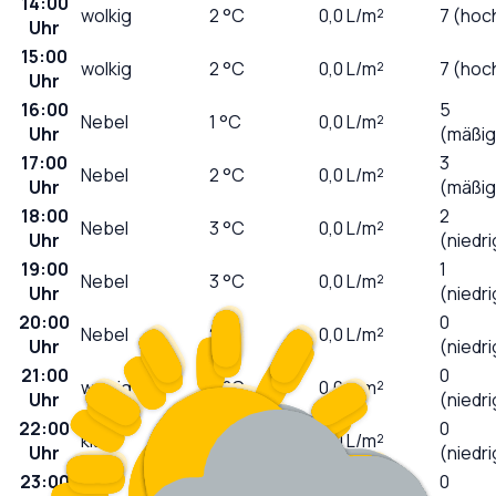
14:00
wolkig
2
°C
0,0
L/m²
7 (hoc
Uhr
15:00
wolkig
2
°C
0,0
L/m²
7 (hoc
Uhr
16:00
5
Nebel
1
°C
0,0
L/m²
Uhr
(mäßig
17:00
3
Nebel
2
°C
0,0
L/m²
Uhr
(mäßig
18:00
2
Nebel
3
°C
0,0
L/m²
Uhr
(niedri
19:00
1
Nebel
3
°C
0,0
L/m²
Uhr
(niedri
20:00
0
Nebel
2
°C
0,0
L/m²
Uhr
(niedri
21:00
0
wolkig
2
°C
0,0
L/m²
Uhr
(niedri
22:00
0
klar
2
°C
0,0
L/m²
Uhr
(niedri
23:00
0
klar
2
°C
0,0
L/m²