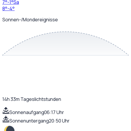
7
°
-1
°
Sa
8
°
-4
°
Sonnen-/Mondereignisse
14h 33m
Tageslichtstunden
Sonnenaufgang
06:17 Uhr
Sonnenuntergang
20:50 Uhr