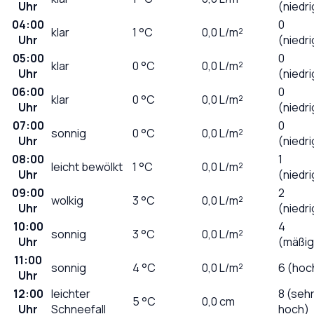
Uhr
(niedri
04:00
0
klar
1
°C
0,0
L/m²
Uhr
(niedri
05:00
0
klar
0
°C
0,0
L/m²
Uhr
(niedri
06:00
0
klar
0
°C
0,0
L/m²
Uhr
(niedri
07:00
0
sonnig
0
°C
0,0
L/m²
Uhr
(niedri
08:00
1
leicht bewölkt
1
°C
0,0
L/m²
Uhr
(niedri
09:00
2
wolkig
3
°C
0,0
L/m²
Uhr
(niedri
10:00
4
sonnig
3
°C
0,0
L/m²
Uhr
(mäßig
11:00
sonnig
4
°C
0,0
L/m²
6 (hoc
Uhr
12:00
leichter
8 (seh
5
°C
0,0
cm
Uhr
Schneefall
hoch)