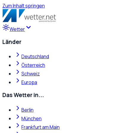
Zum Inhalt springen
Wetter
Länder
Deutschland
Österreich
Schweiz
Europa
Das Wetter in...
Berlin
München
Frankfurt am Main