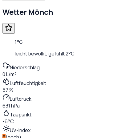
Wetter
Mönch
1
°C
leicht bewölkt
, gefühlt
2
°C
Niederschlag
0 L/m²
Luftfeuchtigkeit
57 %
Luftdruck
631 hPa
Taupunkt
-6°C
UV-Index
6
(
hoch
)