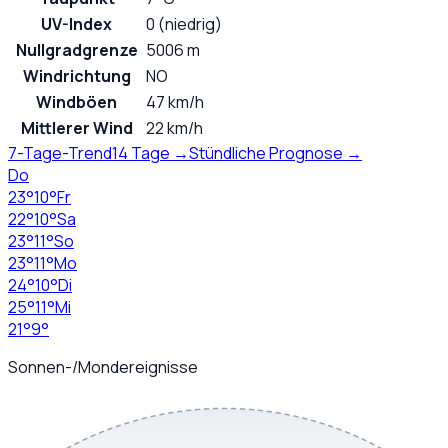
UV-Index
0 (niedrig)
Nullgradgrenze
5006 m
Windrichtung
NO
Windböen
47 km/h
Mittlerer Wind
22 km/h
7-Tage-Trend
14 Tage →
Stündliche Prognose →
Do
23
°
10
°
Fr
22
°
10
°
Sa
23
°
11
°
So
23
°
11
°
Mo
24
°
10
°
Di
25
°
11
°
Mi
21
°
9
°
Sonnen-/Mondereignisse