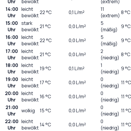
Uhr
bewölkt
(extrem)
14:00
leicht
11
22
°C
0,1
L/m²
8 °C
Uhr
bewölkt
(extrem)
15:00
stark
5
21
°C
0,0
L/m²
9 °C
Uhr
bewölkt
(mäßig)
16:00
leicht
5
22
°C
0,0
L/m²
9 °C
Uhr
bewölkt
(mäßig)
17:00
leicht
2
21
°C
0,0
L/m²
8 °C
Uhr
bewölkt
(niedrig)
18:00
leicht
1
19
°C
0,1
L/m²
9 °C
Uhr
bewölkt
(niedrig)
19:00
leicht
0
17
°C
0,0
L/m²
11 °
Uhr
bewölkt
(niedrig)
20:00
leicht
0
16
°C
0,0
L/m²
11 °
Uhr
bewölkt
(niedrig)
21:00
0
wolkig
15
°C
0,0
L/m²
11 °
Uhr
(niedrig)
22:00
leicht
0
14
°C
0,0
L/m²
11 °
Uhr
bewölkt
(niedrig)