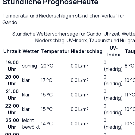
Stündliche Prognose
Heute
Temperatur und Niederschlag im stündlichen Verlauf für
Gando
.
Stündliche Wettervorhersage für
Gando
: Uhrzeit, Wett
Niederschlag, UV-Index, Taupunkt und Nullg
UV-
Uhrzeit
Wetter
Temperatur
Niederschlag
Tau
Index
19:00
0
sonnig
20
°C
0,0
L/m²
8 °C
Uhr
(niedrig)
20:00
0
klar
17
°C
0,0
L/m²
10 °
Uhr
(niedrig)
21:00
0
klar
16
°C
0,0
L/m²
11 °
Uhr
(niedrig)
22:00
0
klar
15
°C
0,0
L/m²
10 °
Uhr
(niedrig)
23:00
leicht
0
14
°C
0,0
L/m²
10 °
Uhr
bewölkt
(niedrig)
00:00
0