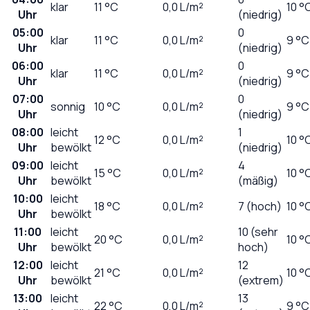
klar
11
°C
0,0
L/m²
10 °
Uhr
(niedrig)
05:00
0
klar
11
°C
0,0
L/m²
9 °C
Uhr
(niedrig)
06:00
0
klar
11
°C
0,0
L/m²
9 °C
Uhr
(niedrig)
07:00
0
sonnig
10
°C
0,0
L/m²
9 °C
Uhr
(niedrig)
08:00
leicht
1
12
°C
0,0
L/m²
10 °
Uhr
bewölkt
(niedrig)
09:00
leicht
4
15
°C
0,0
L/m²
10 °
Uhr
bewölkt
(mäßig)
10:00
leicht
18
°C
0,0
L/m²
7 (hoch)
10 °
Uhr
bewölkt
11:00
leicht
10 (sehr
20
°C
0,0
L/m²
10 °
Uhr
bewölkt
hoch)
12:00
leicht
12
21
°C
0,0
L/m²
10 °
Uhr
bewölkt
(extrem)
13:00
leicht
13
22
°C
0,0
L/m²
9 °C