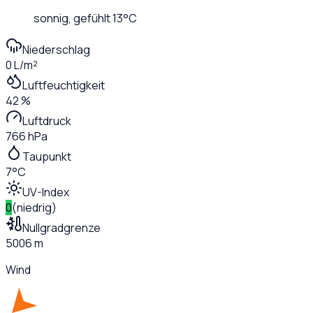
sonnig
, gefühlt
13
°C
Niederschlag
0 L/m²
Luftfeuchtigkeit
42 %
Luftdruck
766 hPa
Taupunkt
7°C
UV-Index
0
(
niedrig
)
Nullgradgrenze
5006 m
Wind