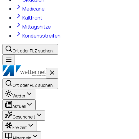
Medicane
Kaltfront
Mittagshitze
Kondensstreifen
Ort oder PLZ suchen…
Ort oder PLZ suchen…
Wetter
Aktuell
Gesundheit
Freizeit
Allgemein