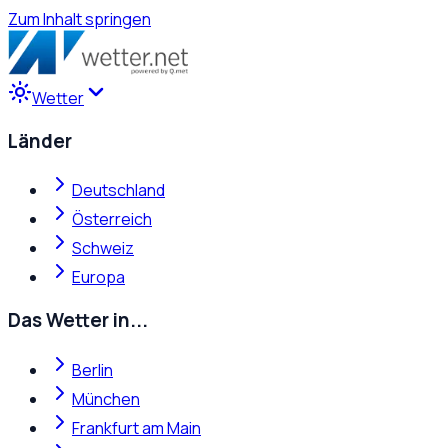
Zum Inhalt springen
Wetter
Länder
Deutschland
Österreich
Schweiz
Europa
Das Wetter in...
Berlin
München
Frankfurt am Main