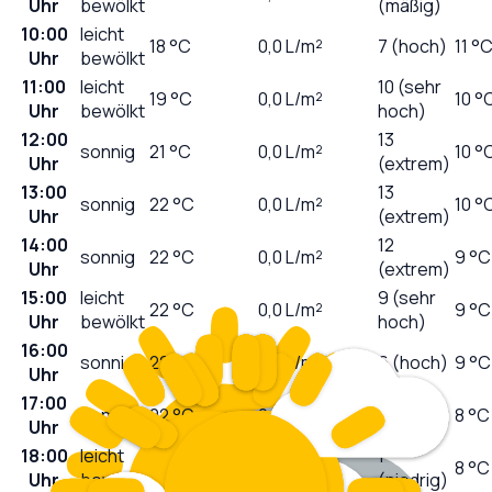
Uhr
bewölkt
(mäßig)
10:00
leicht
18
°C
0,0
L/m²
7 (hoch)
11 °
Uhr
bewölkt
11:00
leicht
10 (sehr
19
°C
0,0
L/m²
10 °
Uhr
bewölkt
hoch)
12:00
13
sonnig
21
°C
0,0
L/m²
10 °
Uhr
(extrem)
13:00
13
sonnig
22
°C
0,0
L/m²
10 °
Uhr
(extrem)
14:00
12
sonnig
22
°C
0,0
L/m²
9 °C
Uhr
(extrem)
15:00
leicht
9 (sehr
22
°C
0,0
L/m²
9 °C
Uhr
bewölkt
hoch)
16:00
sonnig
22
°C
0,0
L/m²
6 (hoch)
9 °C
Uhr
17:00
3
sonnig
22
°C
0,0
L/m²
8 °C
Uhr
(mäßig)
18:00
leicht
1
21
°C
0,0
L/m²
8 °C
Uhr
bewölkt
(niedrig)