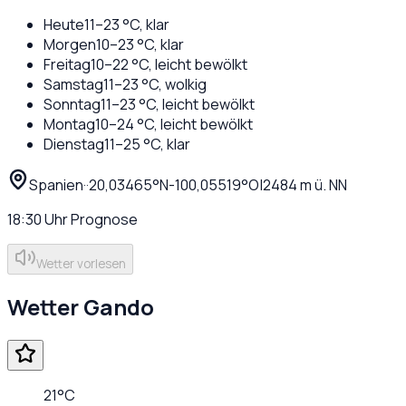
Heute
11
–
23
°C,
klar
Morgen
10
–
23
°C,
klar
Freitag
10
–
22
°C,
leicht bewölkt
Samstag
11
–
23
°C,
wolkig
Sonntag
11
–
23
°C,
leicht bewölkt
Montag
10
–
24
°C,
leicht bewölkt
Dienstag
11
–
25
°C,
klar
Spanien
·
·
20,03465
°N
-100,05519
°O
|
2484
m ü. NN
18:30
Uhr
Prognose
Wetter vorlesen
Wetter
Gando
21
°C