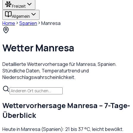
Freizeit
Allgemein
Home
Spanien
Manresa
Wetter
Manresa
Detaillierte Wettervorhersage für
Manresa
,
Spanien
.
Stündliche Daten, Temperaturtrend und
Niederschlagswahrscheinlichkeit.
Wettervorhersage
Manresa
– 7-Tage-
Überblick
Heute in
Manresa
(
Spanien
):
21
bis
37
°C,
leicht bewölkt
.