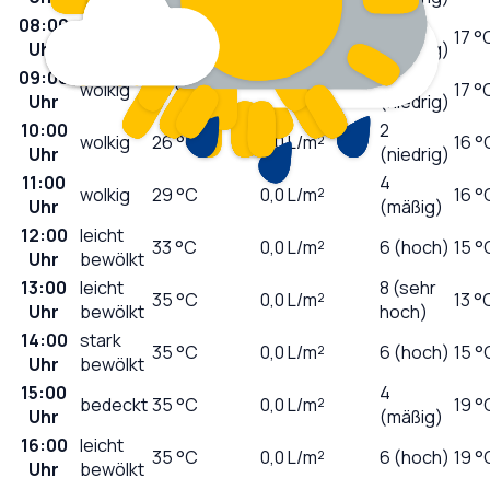
08:00
0
wolkig
20
°C
0,0
L/m²
17 °
Uhr
(niedrig)
09:00
1
wolkig
23
°C
0,0
L/m²
17 °
Uhr
(niedrig)
10:00
2
wolkig
26
°C
0,0
L/m²
16 °
Uhr
(niedrig)
11:00
4
wolkig
29
°C
0,0
L/m²
16 °
Uhr
(mäßig)
12:00
leicht
33
°C
0,0
L/m²
6 (hoch)
15 °
Uhr
bewölkt
13:00
leicht
8 (sehr
35
°C
0,0
L/m²
13 °
Uhr
bewölkt
hoch)
14:00
stark
35
°C
0,0
L/m²
6 (hoch)
15 °
Uhr
bewölkt
15:00
4
bedeckt
35
°C
0,0
L/m²
19 °
Uhr
(mäßig)
16:00
leicht
35
°C
0,0
L/m²
6 (hoch)
19 °
Uhr
bewölkt