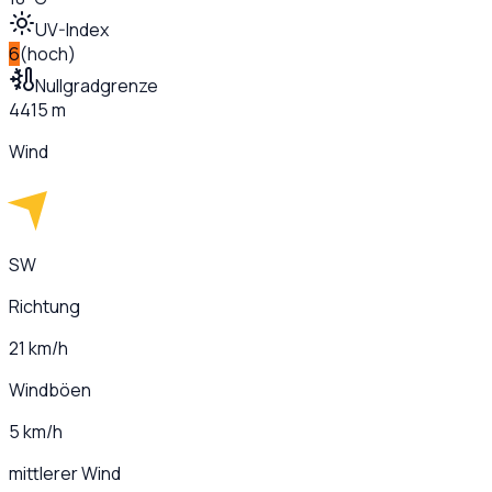
UV-Index
6
(
hoch
)
Nullgradgrenze
4415 m
Wind
SW
Richtung
21 km/h
Windböen
5 km/h
mittlerer Wind