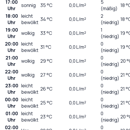
17:00
5
sonnig
35
°C
0,0
L/m²
18 °
Uhr
(mäßig)
18:00
leicht
2
34
°C
0,0
L/m²
18 °
Uhr
bewölkt
(niedrig)
19:00
1
wolkig
33
°C
0,0
L/m²
19 °
Uhr
(niedrig)
20:00
leicht
0
31
°C
0,0
L/m²
19 °
Uhr
bewölkt
(niedrig)
21:00
0
wolkig
29
°C
0,0
L/m²
20 °
Uhr
(niedrig)
22:00
0
wolkig
27
°C
0,0
L/m²
21 °
Uhr
(niedrig)
23:00
leicht
0
26
°C
0,0
L/m²
21 °
Uhr
bewölkt
(niedrig)
00:00
leicht
0
25
°C
0,0
L/m²
21 °
Uhr
bewölkt
(niedrig)
01:00
leicht
0
23
°C
0,0
L/m²
20 °
Uhr
bewölkt
(niedrig)
02:00
0