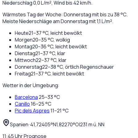
Niederschlag
0,0
L/m², Wind bis
42
km/h.
Wärmstes Tag der Woche: Donnerstag mit bis zu 38 °C.
Meiste Niederschläge am Donnerstag mit 1,1 L/m².
Heute
21
–
37
°C,
leicht bewölkt
Morgen
20
–
35
°C,
wolkig
Montag
20
–
36
°C,
leicht bewölkt
Dienstag
21
–
37
°C,
klar
Mittwoch
22
–
37
°C,
klar
Donnerstag
22
–
38
°C,
örtlich Regenschauer
Freitag
21
–
37
°C,
leicht bewölkt
Wetter in der Umgebung:
Barcelona
25
–
33
°C
Canillo
16
–
25
°C
Pic dels Aspres
11
–
21
°C
Spanien
·
·
41,72405
°N
1,82270
°O
|
231
m ü. NN
11:45
Uhr
Prognose