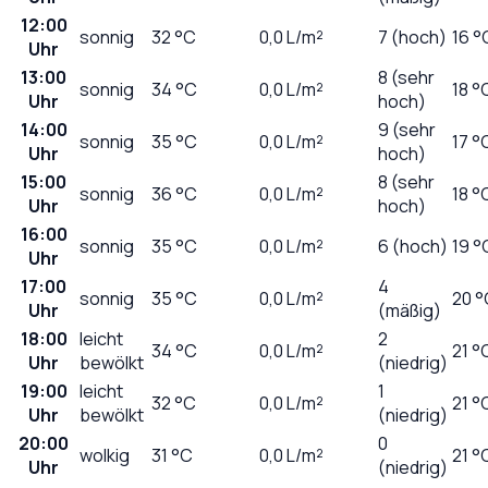
12:00
sonnig
32
°C
0,0
L/m²
7 (hoch)
16 °
Uhr
13:00
8 (sehr
sonnig
34
°C
0,0
L/m²
18 °
Uhr
hoch)
14:00
9 (sehr
sonnig
35
°C
0,0
L/m²
17 °
Uhr
hoch)
15:00
8 (sehr
sonnig
36
°C
0,0
L/m²
18 °
Uhr
hoch)
16:00
sonnig
35
°C
0,0
L/m²
6 (hoch)
19 °
Uhr
17:00
4
sonnig
35
°C
0,0
L/m²
20 °
Uhr
(mäßig)
18:00
leicht
2
34
°C
0,0
L/m²
21 °
Uhr
bewölkt
(niedrig)
19:00
leicht
1
32
°C
0,0
L/m²
21 °
Uhr
bewölkt
(niedrig)
20:00
0
wolkig
31
°C
0,0
L/m²
21 °
Uhr
(niedrig)