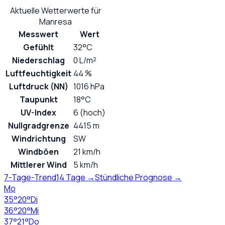
Aktuelle Wetterwerte für
Manresa
Messwert
Wert
Gefühlt
32°C
Niederschlag
0 L/m²
Luftfeuchtigkeit
44 %
Luftdruck (NN)
1016 hPa
Taupunkt
18°C
UV-Index
6 (hoch)
Nullgradgrenze
4415 m
Windrichtung
SW
Windböen
21 km/h
Mittlerer Wind
5 km/h
7-Tage-Trend
14 Tage →
Stündliche Prognose →
Mo
35
°
20
°
Di
36
°
20
°
Mi
37
°
21
°
Do