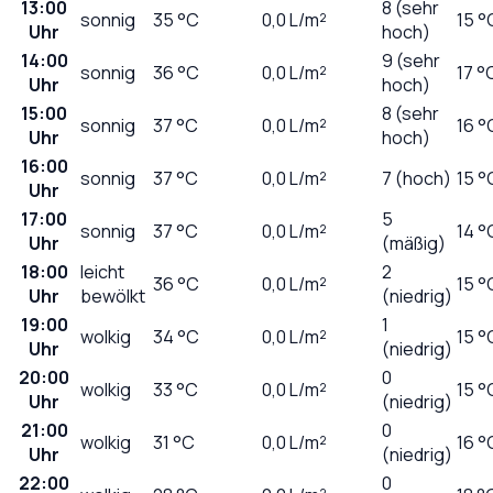
13:00
8 (sehr
sonnig
35
°C
0,0
L/m²
15 °
Uhr
hoch)
14:00
9 (sehr
sonnig
36
°C
0,0
L/m²
17 °
Uhr
hoch)
15:00
8 (sehr
sonnig
37
°C
0,0
L/m²
16 °
Uhr
hoch)
16:00
sonnig
37
°C
0,0
L/m²
7 (hoch)
15 °
Uhr
17:00
5
sonnig
37
°C
0,0
L/m²
14 °
Uhr
(mäßig)
18:00
leicht
2
36
°C
0,0
L/m²
15 °
Uhr
bewölkt
(niedrig)
19:00
1
wolkig
34
°C
0,0
L/m²
15 °
Uhr
(niedrig)
20:00
0
wolkig
33
°C
0,0
L/m²
15 °
Uhr
(niedrig)
21:00
0
wolkig
31
°C
0,0
L/m²
16 °
Uhr
(niedrig)
22:00
0