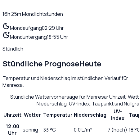
16h 25m
Mondlichtstunden
Mondaufgang
02:29 Uhr
Monduntergang
18:55 Uhr
Stündlich
Stündliche Prognose
Heute
Temperatur und Niederschlag im stündlichen Verlauf für
Manresa
.
Stündliche Wettervorhersage für
Manresa
: Uhrzeit, Wet
Niederschlag, UV-Index, Taupunkt und Nullg
UV-
Uhrzeit
Wetter
Temperatur
Niederschlag
Tau
Index
12:00
sonnig
33
°C
0,0
L/m²
7 (hoch)
18 °
Uhr