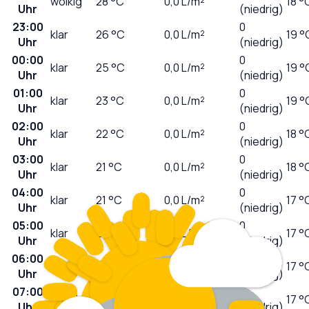
wolkig
28
°C
0,0
L/m²
18 °
Uhr
(niedrig)
23:00
0
klar
26
°C
0,0
L/m²
19 °
Uhr
(niedrig)
00:00
0
klar
25
°C
0,0
L/m²
19 °
Uhr
(niedrig)
01:00
0
klar
23
°C
0,0
L/m²
19 °
Uhr
(niedrig)
02:00
0
klar
22
°C
0,0
L/m²
18 °
Uhr
(niedrig)
03:00
0
klar
21
°C
0,0
L/m²
18 °
Uhr
(niedrig)
04:00
0
klar
21
°C
0,0
L/m²
17 °
Uhr
(niedrig)
05:00
0
klar
20
°C
0,0
L/m²
17 °
Uhr
(niedrig)
06:00
0
klar
20
°C
0,0
L/m²
17 °
Uhr
(niedrig)
07:00
0
sonnig
20
°C
0,0
L/m²
17 °
Uhr
(niedrig)