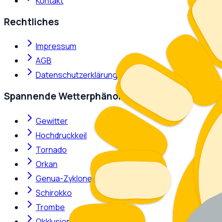
Kontakt
Rechtliches
Impressum
AGB
Datenschutzerklärung
Spannende Wetterphänomene
Gewitter
Hochdruckkeil
Tornado
Orkan
Genua-Zyklone
Schirokko
Trombe
Okklusion