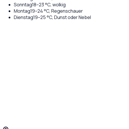
Sonntag
18
–
23
°C,
wolkig
Montag
19
–
24
°C,
Regenschauer
Dienstag
19
–
25
°C,
Dunst oder Nebel