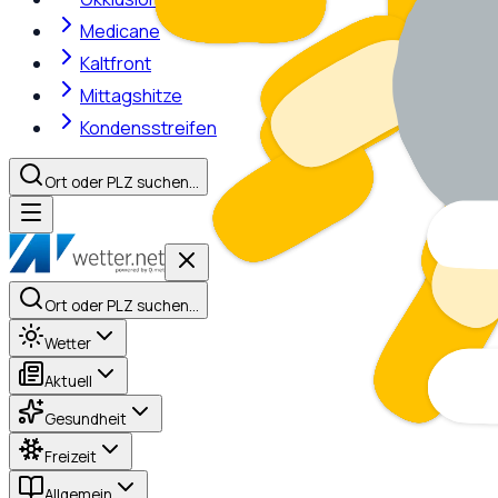
Medicane
Kaltfront
Mittagshitze
Kondensstreifen
Ort oder PLZ suchen…
Ort oder PLZ suchen…
Wetter
Aktuell
Gesundheit
Freizeit
Allgemein