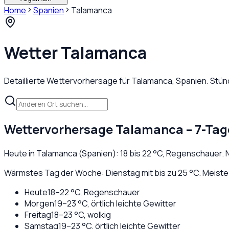
Home
Spanien
Talamanca
Wetter
Talamanca
Detaillierte Wettervorhersage für
Talamanca
,
Spanien
. Stü
Wettervorhersage
Talamanca
– 7-Tag
Heute in
Talamanca
(
Spanien
):
18
bis
22
°C,
Regenschauer
.
Wärmstes Tag der Woche: Dienstag mit bis zu 25 °C. Meiste
Heute
18
–
22
°C,
Regenschauer
Morgen
19
–
23
°C,
örtlich leichte Gewitter
Freitag
18
–
23
°C,
wolkig
Samstag
19
–
23
°C,
örtlich leichte Gewitter