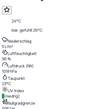
24
°C
klar
, gefühlt
26
°C
Niederschlag
0 L/m²
Luftfeuchtigkeit
96 %
Luftdruck (NN)
1018 hPa
Taupunkt
23°C
UV-Index
0
(
niedrig
)
Nullgradgrenze
5062 m