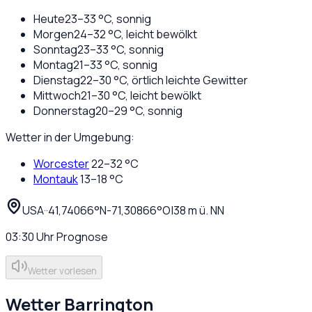
Heute
23
–
33
°C,
sonnig
Morgen
24
–
32
°C,
leicht bewölkt
Sonntag
23
–
33
°C,
sonnig
Montag
21
–
33
°C,
sonnig
Dienstag
22
–
30
°C,
örtlich leichte Gewitter
Mittwoch
21
–
30
°C,
leicht bewölkt
Donnerstag
20
–
29
°C,
sonnig
Wetter in der Umgebung:
Worcester
22
–
32
°C
Montauk
13
–
18
°C
USA
·
·
41,74066
°N
-71,30866
°O
|
38
m ü. NN
03:30
Uhr
Prognose
Wetter vorlesen
Wetter
Barrington