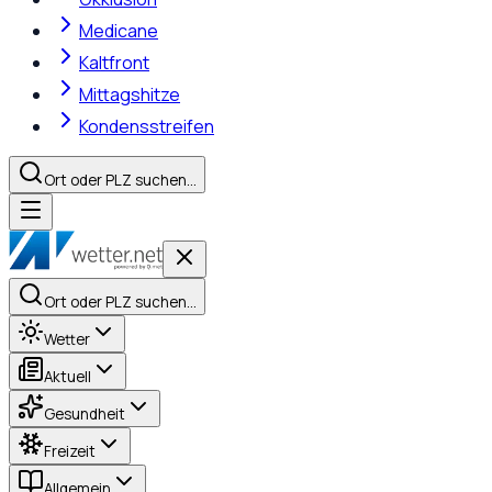
Medicane
Kaltfront
Mittagshitze
Kondensstreifen
Ort oder PLZ suchen…
Ort oder PLZ suchen…
Wetter
Aktuell
Gesundheit
Freizeit
Allgemein