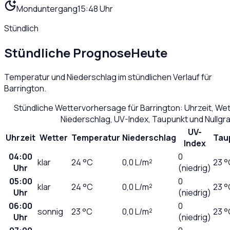
Monduntergang
15:48 Uhr
Stündlich
Stündliche Prognose
Heute
Temperatur und Niederschlag im stündlichen Verlauf für
Barrington
.
Stündliche Wettervorhersage für
Barrington
: Uhrzeit, We
Niederschlag, UV-Index, Taupunkt und Nullg
UV-
Uhrzeit
Wetter
Temperatur
Niederschlag
Tau
Index
04:00
0
klar
24
°C
0,0
L/m²
23 °
Uhr
(niedrig)
05:00
0
klar
24
°C
0,0
L/m²
23 °
Uhr
(niedrig)
06:00
0
sonnig
23
°C
0,0
L/m²
23 °
Uhr
(niedrig)