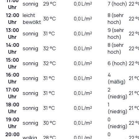
11:00
sonnig
29
°C
0,0
L/m²
7 (hoch)
22 °
Uhr
12:00
leicht
8 (sehr
30
°C
0,0
L/m²
22 °
Uhr
bewölkt
hoch)
13:00
9 (sehr
sonnig
31
°C
0,0
L/m²
22 °
Uhr
hoch)
14:00
8 (sehr
sonnig
32
°C
0,0
L/m²
22 °
Uhr
hoch)
15:00
sonnig
32
°C
0,0
L/m²
6 (hoch)
22 °
Uhr
16:00
4
sonnig
31
°C
0,0
L/m²
21 °
Uhr
(mäßig)
17:00
2
sonnig
31
°C
0,0
L/m²
21 °
Uhr
(niedrig)
18:00
1
sonnig
31
°C
0,0
L/m²
21 °
Uhr
(niedrig)
19:00
0
sonnig
30
°C
0,0
L/m²
22 °
Uhr
(niedrig)
20:00
0
wolkig
28
°C
0,0
L/m²
22 °