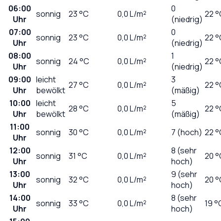
06:00
0
sonnig
23
°C
0,0
L/m²
22 °
Uhr
(niedrig)
07:00
0
sonnig
23
°C
0,0
L/m²
22 °
Uhr
(niedrig)
08:00
1
sonnig
24
°C
0,0
L/m²
22 °
Uhr
(niedrig)
09:00
leicht
3
27
°C
0,0
L/m²
22 °
Uhr
bewölkt
(mäßig)
10:00
leicht
5
28
°C
0,0
L/m²
22 °
Uhr
bewölkt
(mäßig)
11:00
sonnig
30
°C
0,0
L/m²
7 (hoch)
22 °
Uhr
12:00
8 (sehr
sonnig
31
°C
0,0
L/m²
20 °
Uhr
hoch)
13:00
9 (sehr
sonnig
32
°C
0,0
L/m²
20 °
Uhr
hoch)
14:00
8 (sehr
sonnig
33
°C
0,0
L/m²
19 °
Uhr
hoch)