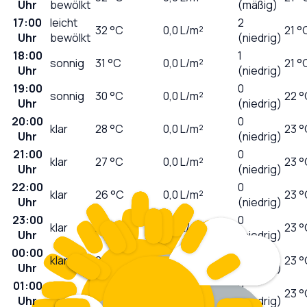
Uhr
bewölkt
(mäßig)
17:00
leicht
2
32
°C
0,0
L/m²
21 °
Uhr
bewölkt
(niedrig)
18:00
1
sonnig
31
°C
0,0
L/m²
21 °
Uhr
(niedrig)
19:00
0
sonnig
30
°C
0,0
L/m²
22 °
Uhr
(niedrig)
20:00
0
klar
28
°C
0,0
L/m²
23 °
Uhr
(niedrig)
21:00
0
klar
27
°C
0,0
L/m²
23 °
Uhr
(niedrig)
22:00
0
klar
26
°C
0,0
L/m²
23 °
Uhr
(niedrig)
23:00
0
klar
25
°C
0,0
L/m²
23 °
Uhr
(niedrig)
00:00
0
klar
25
°C
0,0
L/m²
23 °
Uhr
(niedrig)
01:00
0
klar
24
°C
0,0
L/m²
23 °
Uhr
(niedrig)