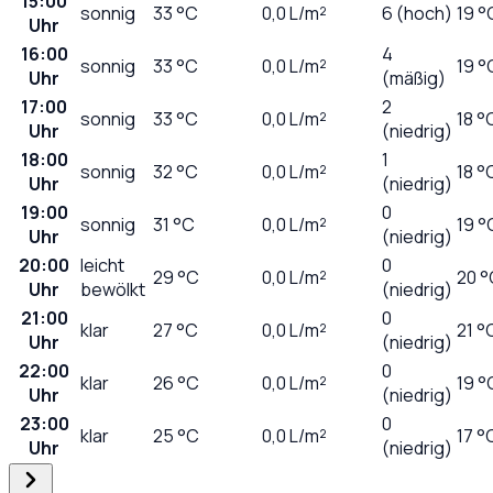
15:00
sonnig
33
°C
0,0
L/m²
6 (hoch)
19 °
Uhr
16:00
4
sonnig
33
°C
0,0
L/m²
19 °
Uhr
(mäßig)
17:00
2
sonnig
33
°C
0,0
L/m²
18 °
Uhr
(niedrig)
18:00
1
sonnig
32
°C
0,0
L/m²
18 °
Uhr
(niedrig)
19:00
0
sonnig
31
°C
0,0
L/m²
19 °
Uhr
(niedrig)
20:00
leicht
0
29
°C
0,0
L/m²
20 °
Uhr
bewölkt
(niedrig)
21:00
0
klar
27
°C
0,0
L/m²
21 °
Uhr
(niedrig)
22:00
0
klar
26
°C
0,0
L/m²
19 °
Uhr
(niedrig)
23:00
0
klar
25
°C
0,0
L/m²
17 °
Uhr
(niedrig)