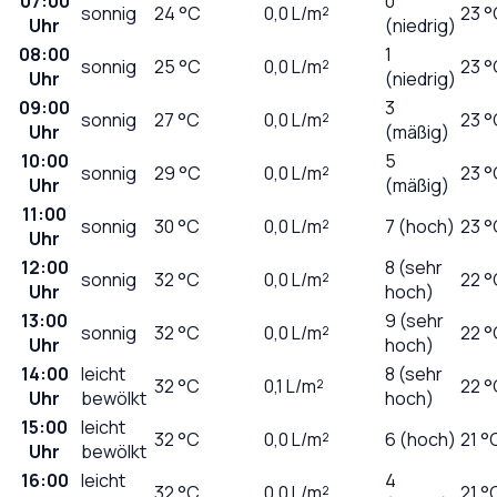
07:00
0
sonnig
24
°C
0,0
L/m²
23 °
Uhr
(niedrig)
08:00
1
sonnig
25
°C
0,0
L/m²
23 °
Uhr
(niedrig)
09:00
3
sonnig
27
°C
0,0
L/m²
23 °
Uhr
(mäßig)
10:00
5
sonnig
29
°C
0,0
L/m²
23 °
Uhr
(mäßig)
11:00
sonnig
30
°C
0,0
L/m²
7 (hoch)
23 °
Uhr
12:00
8 (sehr
sonnig
32
°C
0,0
L/m²
22 °
Uhr
hoch)
13:00
9 (sehr
sonnig
32
°C
0,0
L/m²
22 °
Uhr
hoch)
14:00
leicht
8 (sehr
32
°C
0,1
L/m²
22 °
Uhr
bewölkt
hoch)
15:00
leicht
32
°C
0,0
L/m²
6 (hoch)
21 °
Uhr
bewölkt
16:00
leicht
4
32
°C
0,0
L/m²
21 °