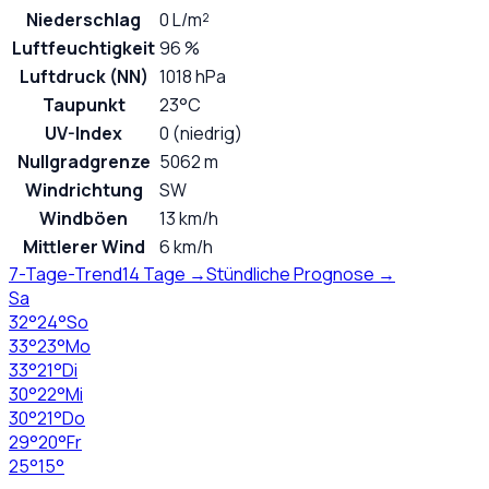
Niederschlag
0 L/m²
Luftfeuchtigkeit
96 %
Luftdruck (NN)
1018 hPa
Taupunkt
23°C
UV-Index
0 (niedrig)
Nullgradgrenze
5062 m
Windrichtung
SW
Windböen
13 km/h
Mittlerer Wind
6 km/h
7-Tage-Trend
14 Tage →
Stündliche Prognose →
Sa
32
°
24
°
So
33
°
23
°
Mo
33
°
21
°
Di
30
°
22
°
Mi
30
°
21
°
Do
29
°
20
°
Fr
25
°
15
°