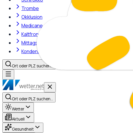
Trombe
Okklusion
Medicane
Kaltfront
Mittagshitze
Kondensstreifen
Ort oder PLZ suchen…
Ort oder PLZ suchen…
Wetter
Aktuell
Gesundheit