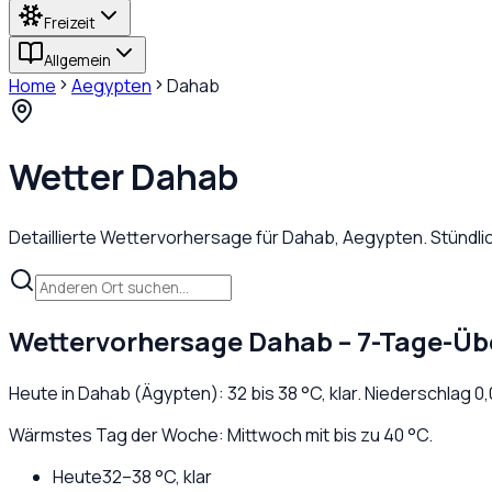
Freizeit
Allgemein
Home
Aegypten
Dahab
Wetter
Dahab
Detaillierte Wettervorhersage für
Dahab
,
Aegypten
. Stündl
Wettervorhersage
Dahab
– 7-Tage-Üb
Heute in
Dahab
(
Ägypten
):
32
bis
38
°C,
klar
. Niederschlag
0,
Wärmstes Tag der Woche: Mittwoch mit bis zu 40 °C.
Heute
32
–
38
°C,
klar