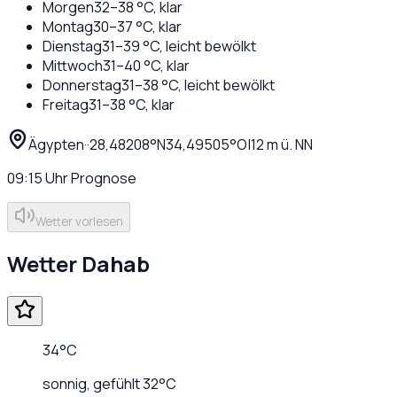
Morgen
32
–
38
°C,
klar
Montag
30
–
37
°C,
klar
Dienstag
31
–
39
°C,
leicht bewölkt
Mittwoch
31
–
40
°C,
klar
Donnerstag
31
–
38
°C,
leicht bewölkt
Freitag
31
–
38
°C,
klar
Ägypten
·
·
28,48208
°N
34,49505
°O
|
12
m ü. NN
09:15
Uhr
Prognose
Wetter vorlesen
Wetter
Dahab
34
°C
sonnig
, gefühlt
32
°C