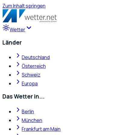
Zum Inhalt springen
Wetter
Länder
Deutschland
Österreich
Schweiz
Europa
Das Wetter in...
Berlin
München
Frankfurt am Main