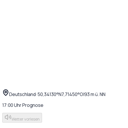
Deutschland
·
·
50,34130
°N
7,71450
°O
|
93
m ü. NN
17:00
Uhr
Prognose
Wetter vorlesen