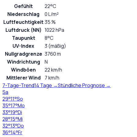
Gefühlt
22°C
Niederschlag
0 L/m²
Luftfeuchtigkeit
35 %
Luftdruck (NN)
1022 hPa
Taupunkt
8°C
UV-Index
3 (mäßig)
Nullgradgrenze
3760 m
Windrichtung
N
Windböen
22 km/h
Mittlerer Wind
7 km/h
7-Tage-Trend
14 Tage →
Stündliche Prognose →
Sa
29
°
11
°
So
35
°
17
°
Mo
33
°
19
°
Di
28
°
15
°
Mi
32
°
13
°
Do
36
°
14
°
Fr