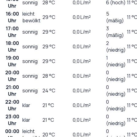
sonnig
28
°C
0,0
L/m²
6 (hoch)
11 °
Uhr
16:00
leicht
5
29
°C
0,0
L/m²
11 °
Uhr
bewölkt
(mäßig)
17:00
3
sonnig
29
°C
0,0
L/m²
11 °
Uhr
(mäßig)
18:00
2
sonnig
29
°C
0,0
L/m²
11 °
Uhr
(niedrig)
19:00
1
sonnig
29
°C
0,0
L/m²
11 °
Uhr
(niedrig)
20:00
0
sonnig
28
°C
0,0
L/m²
11 °
Uhr
(niedrig)
21:00
0
sonnig
24
°C
0,0
L/m²
11 °
Uhr
(niedrig)
22:00
0
klar
21
°C
0,0
L/m²
11 °
Uhr
(niedrig)
23:00
0
klar
21
°C
0,0
L/m²
11 °
Uhr
(niedrig)
00:00
leicht
0
20
°C
0,0
L/m²
11 °