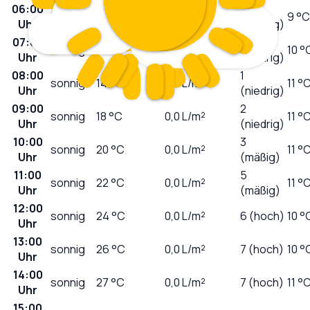
06:00
0
klar
11
°C
0,0
L/m²
9 °C
Uhr
(niedrig)
07:00
0
sonnig
11
°C
0,0
L/m²
10 °
Uhr
(niedrig)
08:00
1
sonnig
14
°C
0,0
L/m²
11 °
Uhr
(niedrig)
09:00
2
sonnig
18
°C
0,0
L/m²
11 °
Uhr
(niedrig)
10:00
3
sonnig
20
°C
0,0
L/m²
11 °
Uhr
(mäßig)
11:00
5
sonnig
22
°C
0,0
L/m²
11 °
Uhr
(mäßig)
12:00
sonnig
24
°C
0,0
L/m²
6 (hoch)
10 °
Uhr
13:00
sonnig
26
°C
0,0
L/m²
7 (hoch)
10 °
Uhr
14:00
sonnig
27
°C
0,0
L/m²
7 (hoch)
11 °
Uhr
15:00