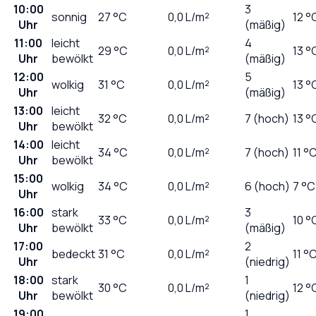
10:00
3
sonnig
27
°C
0,0
L/m²
12 °
Uhr
(mäßig)
11:00
leicht
4
29
°C
0,0
L/m²
13 °
Uhr
bewölkt
(mäßig)
12:00
5
wolkig
31
°C
0,0
L/m²
13 °
Uhr
(mäßig)
13:00
leicht
32
°C
0,0
L/m²
7 (hoch)
13 °
Uhr
bewölkt
14:00
leicht
34
°C
0,0
L/m²
7 (hoch)
11 °
Uhr
bewölkt
15:00
wolkig
34
°C
0,0
L/m²
6 (hoch)
7 °C
Uhr
16:00
stark
3
33
°C
0,0
L/m²
10 °
Uhr
bewölkt
(mäßig)
17:00
2
bedeckt
31
°C
0,0
L/m²
11 °
Uhr
(niedrig)
18:00
stark
1
30
°C
0,0
L/m²
12 °
Uhr
bewölkt
(niedrig)
19:00
1