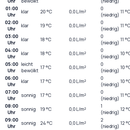
Uhr
bewölkt
(niedrig)
01:00
0
klar
20
°C
0,0
L/m²
11 °
Uhr
(niedrig)
02:00
0
klar
19
°C
0,0
L/m²
11 °
Uhr
(niedrig)
03:00
0
klar
18
°C
0,0
L/m²
11 °
Uhr
(niedrig)
04:00
0
klar
18
°C
0,0
L/m²
10 °
Uhr
(niedrig)
05:00
leicht
0
17
°C
0,0
L/m²
10 °
Uhr
bewölkt
(niedrig)
06:00
0
klar
17
°C
0,0
L/m²
10 °
Uhr
(niedrig)
07:00
0
sonnig
17
°C
0,0
L/m²
11 °
Uhr
(niedrig)
08:00
1
sonnig
19
°C
0,0
L/m²
12 °
Uhr
(niedrig)
09:00
2
sonnig
24
°C
0,0
L/m²
12 °
Uhr
(niedrig)