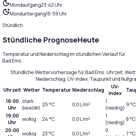
Mondaufgang
23:42 Uhr
Monduntergang
16:59 Uhr
Stündlich
Stündliche Prognose
Heute
Temperatur und Niederschlag im stündlichen Verlauf für
Bad Ems
.
Stündliche Wettervorhersage für
Bad Ems
: Uhrzeit, Wet
Niederschlag, UV-Index, Taupunkt und Nullg
UV-
Uhrzeit
Wetter
Temperatur
Niederschlag
Tau
Index
18:00
stark
1
25
°C
0,0
L/m²
9 °C
Uhr
bewölkt
(niedrig)
19:00
1
wolkig
24
°C
0,0
L/m²
8 °C
Uhr
(niedrig)
20:00
0
wolkig
23
°C
0,0
L/m²
7 °C