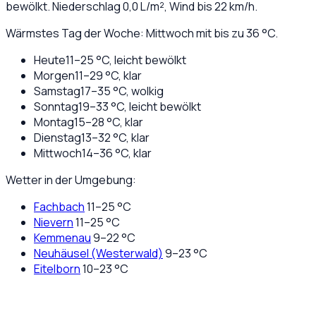
bewölkt
. Niederschlag
0,0
L/m², Wind bis
22
km/h.
Wärmstes Tag der Woche: Mittwoch mit bis zu 36 °C.
Heute
11
–
25
°C,
leicht bewölkt
Morgen
11
–
29
°C,
klar
Samstag
17
–
35
°C,
wolkig
Sonntag
19
–
33
°C,
leicht bewölkt
Montag
15
–
28
°C,
klar
Dienstag
13
–
32
°C,
klar
Mittwoch
14
–
36
°C,
klar
Wetter in der Umgebung:
Fachbach
11
–
25
°C
Nievern
11
–
25
°C
Kemmenau
9
–
22
°C
Neuhäusel (Westerwald)
9
–
23
°C
Eitelborn
10
–
23
°C