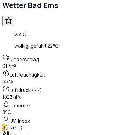
Wetter
Bad Ems
25
°C
wolkig
, gefühlt
22
°C
Niederschlag
0 L/m²
Luftfeuchtigkeit
35 %
Luftdruck (NN)
1022 hPa
Taupunkt
8°C
UV-Index
3
(
mäßig
)